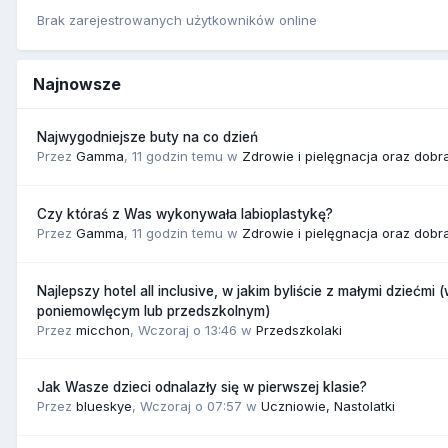
Brak zarejestrowanych użytkowników online
Najnowsze
Najwygodniejsze buty na co dzień
Przez
Gamma
,
11 godzin temu
w
Zdrowie i pielęgnacja oraz dobr
Czy któraś z Was wykonywała labioplastykę?
Przez
Gamma
,
11 godzin temu
w
Zdrowie i pielęgnacja oraz dobr
Najlepszy hotel all inclusive, w jakim byliście z małymi dziećmi 
poniemowlęcym lub przedszkolnym)
Przez
micchon
,
Wczoraj o 13:46
w
Przedszkolaki
Jak Wasze dzieci odnalazły się w pierwszej klasie?
Przez
blueskye
,
Wczoraj o 07:57
w
Uczniowie, Nastolatki