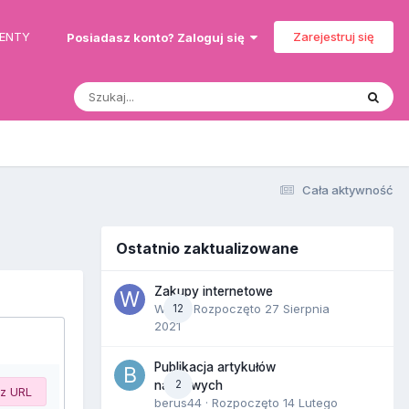
MENTY
Zarejestruj się
Posiadasz konto? Zaloguj się
Cała aktywność
Ostatnio zaktualizowane
Zakupy internetowe
Wula
12
· Rozpoczęto
27 Sierpnia
2021
Publikacja artykułów
2
naukowych
 z URL
berus44
· Rozpoczęto
14 Lutego