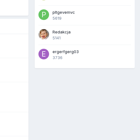
pltgevemvc
5619
Redakcja
5141
ergerfgerg03
3736