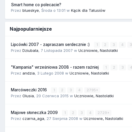
Smart home co polecacie?
Przez
blueskye
,
Środa o 13:01
w
Kącik dla Tatusiów
Najpopularniejsze
Lipcówki 2007 - zapraszam serdecznie :)
1
2
3
4
Przez
Dziubala
,
7 Listopada 2007
w
Uczniowie, Nastolatki
"Kampania" wrześniowa 2008 - razem raźniej
1
2
3
Przez
andzia
,
3 Lutego 2008
w
Uczniowie, Nastolatki
Marcóweczki 2016
1
2
3
4
2795
Przez
Olusia
,
20 Czerwca 2015
w
Uczniowie, Nastolatki
Majowe słoneczka 2009
1
2
3
4
2729
Przez
czarna_aga
,
27 Sierpnia 2008
w
Uczniowie, Nastolatki