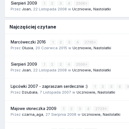
Sierpień 2009
1
2
3
4
2506
Przez
Joan
,
22 Listopada 2008
w
Uczniowie, Nastolatki
Najczęściej czytane
Marcóweczki 2016
1
2
3
4
2795
Przez
Olusia
,
20 Czerwca 2015
w
Uczniowie, Nastolatki
Sierpień 2009
1
2
3
4
2506
Przez
Joan
,
22 Listopada 2008
w
Uczniowie, Nastolatki
Lipcówki 2007 - zapraszam serdecznie :)
1
2
3
4
Przez
Dziubala
,
7 Listopada 2007
w
Uczniowie, Nastolatki
Majowe słoneczka 2009
1
2
3
4
2729
Przez
czarna_aga
,
27 Sierpnia 2008
w
Uczniowie, Nastolatki