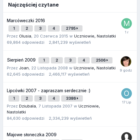
Najczęściej czytane
Marcóweczki 2016
1
2
3
4
2795
Przez
Olusia
,
20 Czerwca 2015
w
Uczniowie, Nastolatki
69,864
odpowiedzi
2,841,239
wyświetleń
Sierpień 2009
1
2
3
4
2506
Przez
Joan
,
22 Listopada 2008
w
Uczniowie, Nastolatki
62,645
odpowiedzi
2,466,117
wyświetleń
Lipcówki 2007 - zapraszam serdecznie :)
1
2
3
4
3386
Przez
Dziubala
,
7 Listopada 2007
w
Uczniowie,
Nastolatki
84,630
odpowiedzi
2,334,239
wyświetleń
Majowe słoneczka 2009