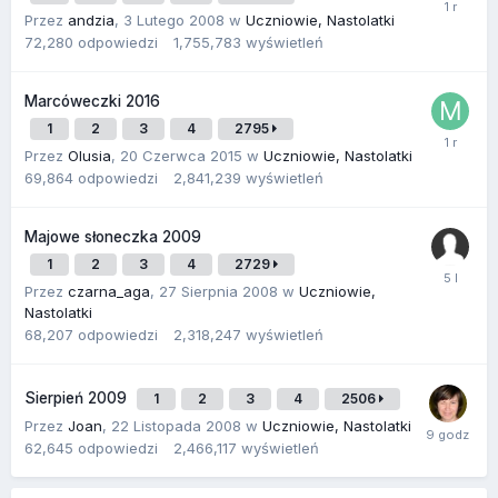
Przez
andzia
,
3 Lutego 2008
w
Uczniowie, Nastolatki
72,280
odpowiedzi
1,755,783
wyświetleń
Marcóweczki 2016
1
2
3
4
2795
Przez
Olusia
,
20 Czerwca 2015
w
Uczniowie, Nastolatki
69,864
odpowiedzi
2,841,239
wyświetleń
Majowe słoneczka 2009
1
2
3
4
2729
Przez
czarna_aga
,
27 Sierpnia 2008
w
Uczniowie,
Nastolatki
68,207
odpowiedzi
2,318,247
wyświetleń
Sierpień 2009
1
2
3
4
2506
Przez
Joan
,
22 Listopada 2008
w
Uczniowie, Nastolatki
62,645
odpowiedzi
2,466,117
wyświetleń