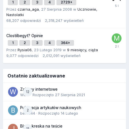
1
2
3
4
2729
Przez
czarna_aga
,
27 Sierpnia 2008
w
Uczniowie,
Nastolatki
68,207
odpowiedzi
2,318,247
wyświetleń
Clostilbegyt? Opinie
1
2
3
4
364
Przez
Rysia06
,
23 Lutego 2019
w
9 miesięcy, ciąża
9,077
odpowiedzi
2,012,091
wyświetleń
Ostatnio zaktualizowane
Zakupy internetowe
12
Wula
· Rozpoczęto
27 Sierpnia 2021
Publikacja artykułów naukowych
2
berus44
· Rozpoczęto
14 Lutego
Blada kreska na teście
11