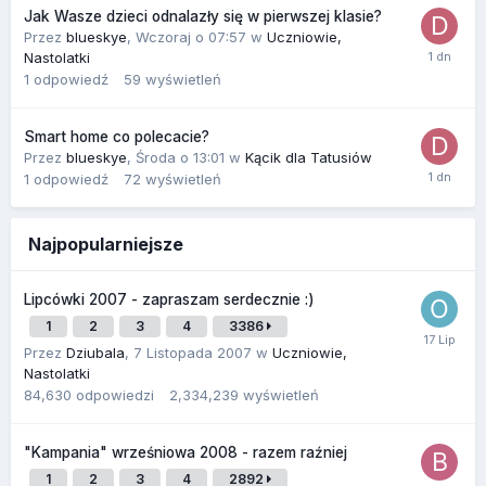
Jak Wasze dzieci odnalazły się w pierwszej klasie?
Przez
blueskye
,
Wczoraj o 07:57
w
Uczniowie,
Nastolatki
1
odpowiedź
59
wyświetleń
Smart home co polecacie?
Przez
blueskye
,
Środa o 13:01
w
Kącik dla Tatusiów
1
odpowiedź
72
wyświetleń
Najpopularniejsze
Lipcówki 2007 - zapraszam serdecznie :)
1
2
3
4
3386
Przez
Dziubala
,
7 Listopada 2007
w
Uczniowie,
Nastolatki
84,630
odpowiedzi
2,334,239
wyświetleń
"Kampania" wrześniowa 2008 - razem raźniej
1
2
3
4
2892