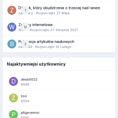
Dźwięk, który obudził mnie o trzeciej nad ranem
1
zackr.a.y
· Rozpoczęto
27 Maja
Zakupy internetowe
12
Wula
· Rozpoczęto
27 Sierpnia 2021
Publikacja artykułów naukowych
2
berus44
· Rozpoczęto
14 Lutego
Najaktywniejsi użytkownicy
desb0022
8448
żoo
6054
pltgevemvc
5619