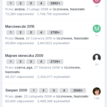
1
2
3
4
2892
Przez
andzia
,
3 Lutego 2008
w
Uczniowie, Nastolatki
72,280
odpowiedzi
1,758,756
wyświetleń
Marcóweczki 2016
1
2
3
4
2795
Przez
Olusia
,
20 Czerwca 2015
w
Uczniowie, Nastolatki
69,864
odpowiedzi
2,847,622
wyświetleń
Majowe słoneczka 2009
1
2
3
4
2729
Przez
czarna_aga
,
27 Sierpnia 2008
w
Uczniowie,
Nastolatki
68,207
odpowiedzi
2,320,077
wyświetleń
Sierpień 2009
1
2
3
4
2506
Przez
Joan
,
22 Listopada 2008
w
Uczniowie, Nastolatki
62,645
odpowiedzi
2,468,368
wyświetleń