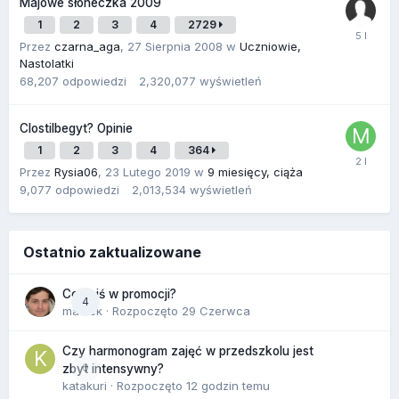
Majowe słoneczka 2009
1
2
3
4
2729
Przez
czarna_aga
,
27 Sierpnia 2008
w
Uczniowie,
Nastolatki
68,207
odpowiedzi
2,320,077
wyświetleń
Clostilbegyt? Opinie
1
2
3
4
364
Przez
Rysia06
,
23 Lutego 2019
w
9 miesięcy, ciąża
9,077
odpowiedzi
2,013,534
wyświetleń
Ostatnio zaktualizowane
Co dziś w promocji?
4
maciek
· Rozpoczęto
29 Czerwca
Czy harmonogram zajęć w przedszkolu jest
0
zbyt intensywny?
katakuri
· Rozpoczęto
12 godzin temu