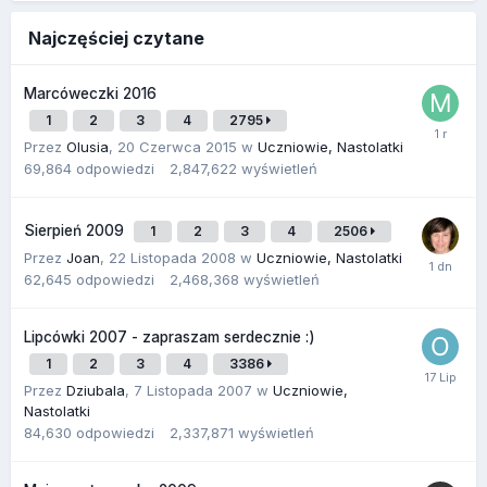
Najczęściej czytane
Marcóweczki 2016
1
2
3
4
2795
Przez
Olusia
,
20 Czerwca 2015
w
Uczniowie, Nastolatki
69,864
odpowiedzi
2,847,622
wyświetleń
Sierpień 2009
1
2
3
4
2506
Przez
Joan
,
22 Listopada 2008
w
Uczniowie, Nastolatki
62,645
odpowiedzi
2,468,368
wyświetleń
Lipcówki 2007 - zapraszam serdecznie :)
1
2
3
4
3386
Przez
Dziubala
,
7 Listopada 2007
w
Uczniowie,
Nastolatki
84,630
odpowiedzi
2,337,871
wyświetleń