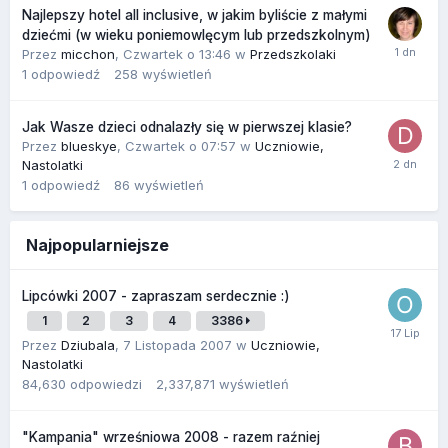
Najlepszy hotel all inclusive, w jakim byliście z małymi
dziećmi (w wieku poniemowlęcym lub przedszkolnym)
Przez
micchon
,
Czwartek o 13:46
w
Przedszkolaki
1
odpowiedź
258
wyświetleń
Jak Wasze dzieci odnalazły się w pierwszej klasie?
Przez
blueskye
,
Czwartek o 07:57
w
Uczniowie,
Nastolatki
1
odpowiedź
86
wyświetleń
Najpopularniejsze
Lipcówki 2007 - zapraszam serdecznie :)
1
2
3
4
3386
Przez
Dziubala
,
7 Listopada 2007
w
Uczniowie,
Nastolatki
84,630
odpowiedzi
2,337,871
wyświetleń
"Kampania" wrześniowa 2008 - razem raźniej