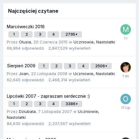
Najczęściej czytane
Marcóweczki 2016
1
2
3
4
2795
Przez
Olusia
,
20 Czerwca 2015
w
Uczniowie, Nastolatki
69,864
odpowiedzi
2,847,529
wyświetleń
Sierpień 2009
1
2
3
4
2506
Przez
Joan
,
22 Listopada 2008
w
Uczniowie, Nastolatki
62,645
odpowiedzi
2,468,314
wyświetleń
Lipcówki 2007 - zapraszam serdecznie :)
1
2
3
4
3386
Przez
Dziubala
,
7 Listopada 2007
w
Uczniowie,
Nastolatki
84,630
odpowiedzi
2,337,567
wyświetleń