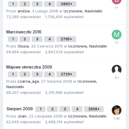
1
2
3
4
2892
Przez
andzia
,
3 Lutego 2008
w
Uczniowie, Nastolatki
72,280
odpowiedzi
1,758,409
wyświetleń
Marcóweczki 2016
1
2
3
4
2795
Przez
Olusia
,
20 Czerwca 2015
w
Uczniowie, Nastolatki
69,864
odpowiedzi
2,847,529
wyświetleń
Majowe słoneczka 2009
1
2
3
4
2729
Przez
czarna_aga
,
27 Sierpnia 2008
w
Uczniowie,
Nastolatki
68,207
odpowiedzi
2,319,968
wyświetleń
Sierpień 2009
1
2
3
4
2506
Przez
Joan
,
22 Listopada 2008
w
Uczniowie, Nastolatki
62,645
odpowiedzi
2,468,314
wyświetleń