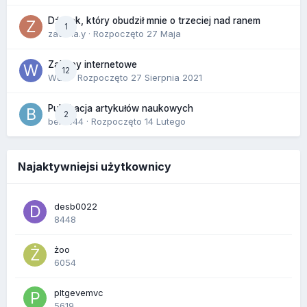
Dźwięk, który obudził mnie o trzeciej nad ranem
1
zackr.a.y
· Rozpoczęto
27 Maja
Zakupy internetowe
12
Wula
· Rozpoczęto
27 Sierpnia 2021
Publikacja artykułów naukowych
2
berus44
· Rozpoczęto
14 Lutego
Najaktywniejsi użytkownicy
desb0022
8448
żoo
6054
pltgevemvc
5619