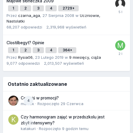
Majowe słoneczka 2009
1
2
3
4
2729
Przez
czarna_aga
,
27 Sierpnia 2008
w
Uczniowie,
Nastolatki
68,207
odpowiedzi
2,319,968
wyświetleń
Clostilbegyt? Opinie
1
2
3
4
364
Przez
Rysia06
,
23 Lutego 2019
w
9 miesięcy, ciąża
9,077
odpowiedzi
2,013,507
wyświetleń
Ostatnio zaktualizowane
Co dziś w promocji?
4
maciek
· Rozpoczęto
29 Czerwca
Czy harmonogram zajęć w przedszkolu jest
0
zbyt intensywny?
katakuri
· Rozpoczęto
9 godzin temu