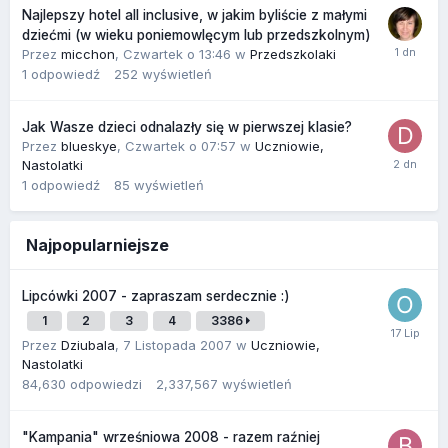
Najlepszy hotel all inclusive, w jakim byliście z małymi
dziećmi (w wieku poniemowlęcym lub przedszkolnym)
Przez
micchon
,
Czwartek o 13:46
w
Przedszkolaki
1
odpowiedź
252
wyświetleń
Jak Wasze dzieci odnalazły się w pierwszej klasie?
Przez
blueskye
,
Czwartek o 07:57
w
Uczniowie,
Nastolatki
1
odpowiedź
85
wyświetleń
Najpopularniejsze
Lipcówki 2007 - zapraszam serdecznie :)
1
2
3
4
3386
Przez
Dziubala
,
7 Listopada 2007
w
Uczniowie,
Nastolatki
84,630
odpowiedzi
2,337,567
wyświetleń
"Kampania" wrześniowa 2008 - razem raźniej