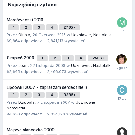
Najczęściej czytane
Marcóweczki 2016
1
2
3
4
2795
Przez
Olusia
,
20 Czerwca 2015
w
Uczniowie, Nastolatki
69,864
odpowiedzi
2,841,113
wyświetleń
Sierpień 2009
1
2
3
4
2506
Przez
Joan
,
22 Listopada 2008
w
Uczniowie, Nastolatki
62,645
odpowiedzi
2,466,073
wyświetleń
Lipcówki 2007 - zapraszam serdecznie :)
1
2
3
4
3386
Przez
Dziubala
,
7 Listopada 2007
w
Uczniowie,
Nastolatki
84,630
odpowiedzi
2,334,190
wyświetleń
Majowe słoneczka 2009