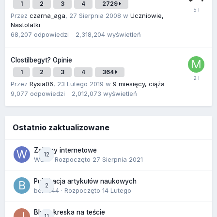
1
2
3
4
2729
Przez
czarna_aga
,
27 Sierpnia 2008
w
Uczniowie,
Nastolatki
68,207
odpowiedzi
2,318,204
wyświetleń
Clostilbegyt? Opinie
1
2
3
4
364
Przez
Rysia06
,
23 Lutego 2019
w
9 miesięcy, ciąża
9,077
odpowiedzi
2,012,073
wyświetleń
Ostatnio zaktualizowane
Zakupy internetowe
12
Wula
· Rozpoczęto
27 Sierpnia 2021
Publikacja artykułów naukowych
2
berus44
· Rozpoczęto
14 Lutego
Blada kreska na teście
11