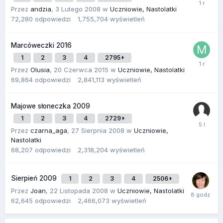
Przez
andzia
,
3 Lutego 2008
w
Uczniowie, Nastolatki
72,280
odpowiedzi
1,755,704
wyświetleń
Marcóweczki 2016
1
2
3
4
2795
Przez
Olusia
,
20 Czerwca 2015
w
Uczniowie, Nastolatki
69,864
odpowiedzi
2,841,113
wyświetleń
Majowe słoneczka 2009
1
2
3
4
2729
Przez
czarna_aga
,
27 Sierpnia 2008
w
Uczniowie,
Nastolatki
68,207
odpowiedzi
2,318,204
wyświetleń
Sierpień 2009
1
2
3
4
2506
Przez
Joan
,
22 Listopada 2008
w
Uczniowie, Nastolatki
62,645
odpowiedzi
2,466,073
wyświetleń