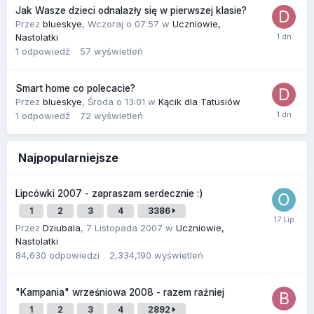
Jak Wasze dzieci odnalazły się w pierwszej klasie?
Przez
blueskye
,
Wczoraj o 07:57
w
Uczniowie,
Nastolatki
1
odpowiedź
57
wyświetleń
Smart home co polecacie?
Przez
blueskye
,
Środa o 13:01
w
Kącik dla Tatusiów
1
odpowiedź
72
wyświetleń
Najpopularniejsze
Lipcówki 2007 - zapraszam serdecznie :)
1
2
3
4
3386
Przez
Dziubala
,
7 Listopada 2007
w
Uczniowie,
Nastolatki
84,630
odpowiedzi
2,334,190
wyświetleń
"Kampania" wrześniowa 2008 - razem raźniej
1
2
3
4
2892