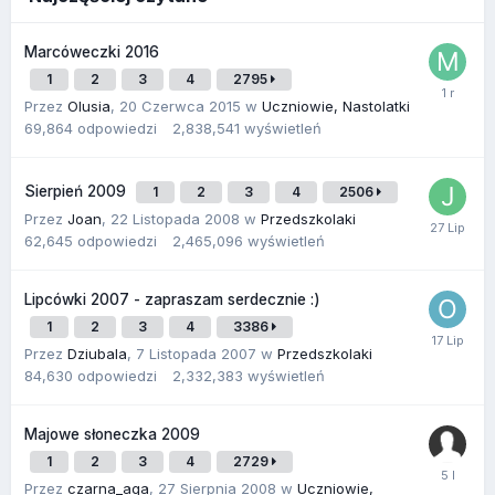
Marcóweczki 2016
1
2
3
4
2795
Przez
Olusia
,
20 Czerwca 2015
w
Uczniowie, Nastolatki
69,864
odpowiedzi
2,838,541
wyświetleń
Sierpień 2009
1
2
3
4
2506
Przez
Joan
,
22 Listopada 2008
w
Przedszkolaki
62,645
odpowiedzi
2,465,096
wyświetleń
Lipcówki 2007 - zapraszam serdecznie :)
1
2
3
4
3386
Przez
Dziubala
,
7 Listopada 2007
w
Przedszkolaki
84,630
odpowiedzi
2,332,383
wyświetleń
Majowe słoneczka 2009
1
2
3
4
2729
Przez
czarna_aga
,
27 Sierpnia 2008
w
Uczniowie,