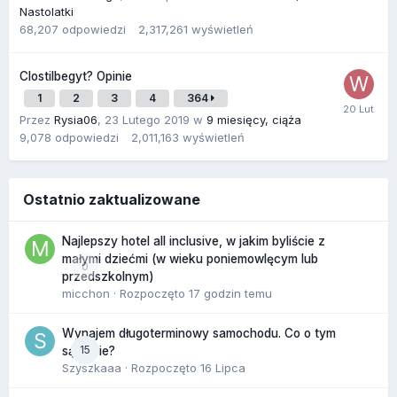
Nastolatki
68,207
odpowiedzi
2,317,261
wyświetleń
Clostilbegyt? Opinie
1
2
3
4
364
Przez
Rysia06
,
23 Lutego 2019
w
9 miesięcy, ciąża
9,078
odpowiedzi
2,011,163
wyświetleń
Ostatnio zaktualizowane
Najlepszy hotel all inclusive, w jakim byliście z
małymi dziećmi (w wieku poniemowlęcym lub
0
przedszkolnym)
micchon
· Rozpoczęto
17 godzin temu
Wynajem długoterminowy samochodu. Co o tym
15
sądzicie?
Szyszkaaa
· Rozpoczęto
16 Lipca