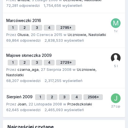
72,281
odpowiedzi
1,754,656
wyświetleń
Marcóweczki 2016
1
2
3
4
2795
Przez
Olusia
,
20 Czerwca 2015
w
Uczniowie, Nastolatki
69,864
odpowiedzi
2,838,533
wyświetleń
Majowe słoneczka 2009
1
2
3
4
2729
Przez
czarna_aga
,
27 Sierpnia 2008
w
Uczniowie,
Nastolatki
68,207
odpowiedzi
2,317,255
wyświetleń
Sierpień 2009
1
2
3
4
2506
Przez
Joan
,
22 Listopada 2008
w
Przedszkolaki
62,645
odpowiedzi
2,465,093
wyświetleń
Najczęściej czytane