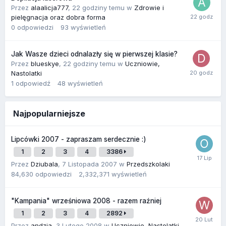
Przez
alaalicja777
,
22 godziny temu
w
Zdrowie i
pielęgnacja oraz dobra forma
0
odpowiedzi
93
wyświetleń
Jak Wasze dzieci odnalazły się w pierwszej klasie?
Przez
blueskye
,
22 godziny temu
w
Uczniowie,
Nastolatki
1
odpowiedź
48
wyświetleń
Najpopularniejsze
Lipcówki 2007 - zapraszam serdecznie :)
1
2
3
4
3386
Przez
Dziubala
,
7 Listopada 2007
w
Przedszkolaki
84,630
odpowiedzi
2,332,371
wyświetleń
"Kampania" wrześniowa 2008 - razem raźniej
1
2
3
4
2892
Przez
andzia
,
3 Lutego 2008
w
Uczniowie, Nastolatki