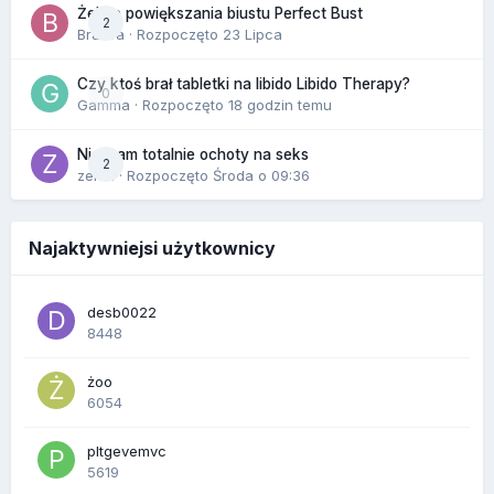
Żel do powiększania biustu Perfect Bust
2
Bravva
· Rozpoczęto
23 Lipca
Czy ktoś brał tabletki na libido Libido Therapy?
0
Gamma
· Rozpoczęto
18 godzin temu
Nie mam totalnie ochoty na seks
2
zenla
· Rozpoczęto
Środa o 09:36
Najaktywniejsi użytkownicy
desb0022
8448
żoo
6054
pltgevemvc
5619