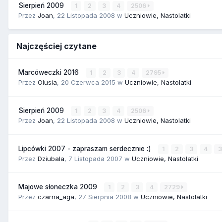
Sierpień 2009
1
2
3
4
2506
Przez
Joan
,
22 Listopada 2008
w
Uczniowie, Nastolatki
Najczęściej czytane
Marcóweczki 2016
1
2
3
4
2795
Przez
Olusia
,
20 Czerwca 2015
w
Uczniowie, Nastolatki
Sierpień 2009
1
2
3
4
2506
Przez
Joan
,
22 Listopada 2008
w
Uczniowie, Nastolatki
Lipcówki 2007 - zapraszam serdecznie :)
1
2
3
4
Przez
Dziubala
,
7 Listopada 2007
w
Uczniowie, Nastolatki
Majowe słoneczka 2009
1
2
3
4
2729
Przez
czarna_aga
,
27 Sierpnia 2008
w
Uczniowie, Nastolatki