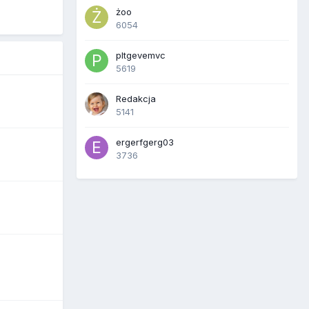
żoo
6054
pltgevemvc
5619
Redakcja
5141
ergerfgerg03
3736