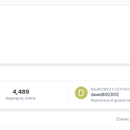
NAJNOWSZY UŻYTKO
4,489
dawid8923012
Najwięcej online
Rejestracja
8 godzin t
(Zobacz