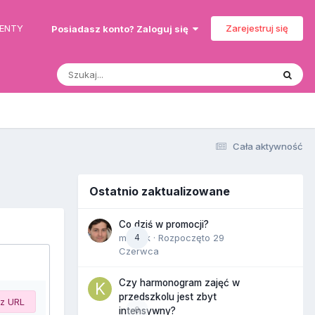
MENTY
Zarejestruj się
Posiadasz konto? Zaloguj się
Cała aktywność
Ostatnio zaktualizowane
Co dziś w promocji?
maciek
4
· Rozpoczęto
29
Czerwca
Czy harmonogram zajęć w
przedszkolu jest zbyt
 z URL
0
intensywny?