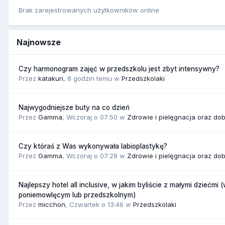
Brak zarejestrowanych użytkowników online
Najnowsze
Czy harmonogram zajęć w przedszkolu jest zbyt intensywny?
Przez
katakuri
,
8 godzin temu
w
Przedszkolaki
Najwygodniejsze buty na co dzień
Przez
Gamma
,
Wczoraj o 07:50
w
Zdrowie i pielęgnacja oraz do
Czy któraś z Was wykonywała labioplastykę?
Przez
Gamma
,
Wczoraj o 07:28
w
Zdrowie i pielęgnacja oraz do
Najlepszy hotel all inclusive, w jakim byliście z małymi dziećmi 
poniemowlęcym lub przedszkolnym)
Przez
micchon
,
Czwartek o 13:46
w
Przedszkolaki