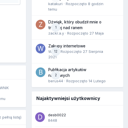
katakuri
· Rozpoczęto
8 godzin
temu
Dźwięk, który obudził mnie o
1
trzeciej nad ranem
zackr.a.y
· Rozpoczęto
27 Maja
Zakupy internetowe
Wula
12
· Rozpoczęto
27 Sierpnia
2021
Publikacja artykułów
2
naukowych
berus44
· Rozpoczęto
14 Lutego
WNIK
Najaktywniejsi użytkownicy
emu
desb0022
 pełną listę)
8448