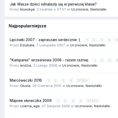
Jak Wasze dzieci odnalazły się w pierwszej klasie?
Przez
blueskye
,
Czwartek o 07:57
w
Uczniowie, Nastolatki
Najpopularniejsze
Lipcówki 2007 - zapraszam serdecznie :)
1
2
3
4
Przez
Dziubala
,
7 Listopada 2007
w
Uczniowie, Nastolatki
"Kampania" wrześniowa 2008 - razem raźniej
1
2
3
Przez
andzia
,
3 Lutego 2008
w
Uczniowie, Nastolatki
Marcóweczki 2016
1
2
3
4
2795
Przez
Olusia
,
20 Czerwca 2015
w
Uczniowie, Nastolatki
Majowe słoneczka 2009
1
2
3
4
2729
Przez
czarna_aga
,
27 Sierpnia 2008
w
Uczniowie, Nastolatki