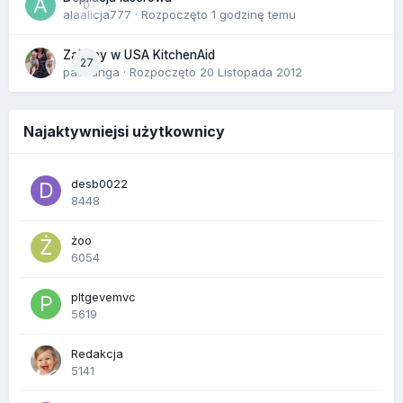
0
alaalicja777
· Rozpoczęto
1 godzinę temu
Zakupy w USA KitchenAid
27
paczanga
· Rozpoczęto
20 Listopada 2012
Najaktywniejsi użytkownicy
desb0022
8448
żoo
6054
pltgevemvc
5619
Redakcja
5141