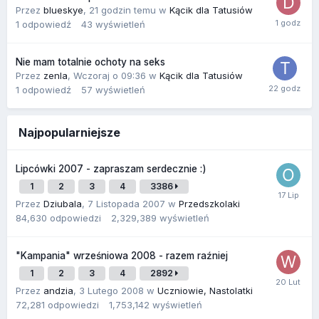
Przez
blueskye
,
21 godzin temu
w
Kącik dla Tatusiów
1
odpowiedź
43
wyświetleń
Nie mam totalnie ochoty na seks
Przez
zenla
,
Wczoraj o 09:36
w
Kącik dla Tatusiów
1
odpowiedź
57
wyświetleń
Najpopularniejsze
Lipcówki 2007 - zapraszam serdecznie :)
1
2
3
4
3386
Przez
Dziubala
,
7 Listopada 2007
w
Przedszkolaki
84,630
odpowiedzi
2,329,389
wyświetleń
"Kampania" wrześniowa 2008 - razem raźniej
1
2
3
4
2892
Przez
andzia
,
3 Lutego 2008
w
Uczniowie, Nastolatki
72,281
odpowiedzi
1,753,142
wyświetleń