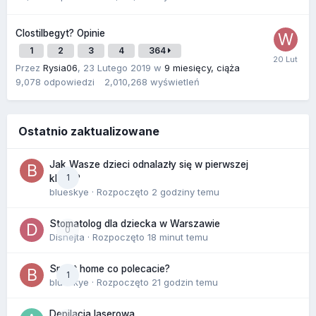
Clostilbegyt? Opinie
1
2
3
4
364
Przez
Rysia06
,
23 Lutego 2019
w
9 miesięcy, ciąża
9,078
odpowiedzi
2,010,268
wyświetleń
Ostatnio zaktualizowane
Jak Wasze dzieci odnalazły się w pierwszej
1
klasie?
blueskye
· Rozpoczęto
2 godziny temu
Stomatolog dla dziecka w Warszawie
0
Disnejta
· Rozpoczęto
18 minut temu
Smart home co polecacie?
1
blueskye
· Rozpoczęto
21 godzin temu
Depilacja laserowa