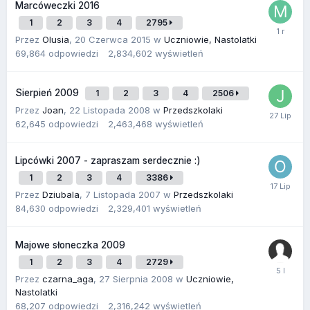
Marcóweczki 2016
1
2
3
4
2795
Przez
Olusia
,
20 Czerwca 2015
w
Uczniowie, Nastolatki
69,864
odpowiedzi
2,834,602
wyświetleń
Sierpień 2009
1
2
3
4
2506
Przez
Joan
,
22 Listopada 2008
w
Przedszkolaki
62,645
odpowiedzi
2,463,468
wyświetleń
Lipcówki 2007 - zapraszam serdecznie :)
1
2
3
4
3386
Przez
Dziubala
,
7 Listopada 2007
w
Przedszkolaki
84,630
odpowiedzi
2,329,401
wyświetleń
Majowe słoneczka 2009
1
2
3
4
2729
Przez
czarna_aga
,
27 Sierpnia 2008
w
Uczniowie,
Nastolatki
68,207
odpowiedzi
2,316,242
wyświetleń