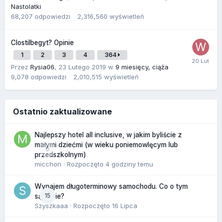
Nastolatki
68,207
odpowiedzi
2,316,560
wyświetleń
Clostilbegyt? Opinie
1
2
3
4
364
Przez
Rysia06
,
23 Lutego 2019
w
9 miesięcy, ciąża
9,078
odpowiedzi
2,010,515
wyświetleń
Ostatnio zaktualizowane
Najlepszy hotel all inclusive, w jakim byliście z
małymi dziećmi (w wieku poniemowlęcym lub
0
przedszkolnym)
micchon
· Rozpoczęto
4 godziny temu
Wynajem długoterminowy samochodu. Co o tym
15
sądzicie?
Szyszkaaa
· Rozpoczęto
16 Lipca