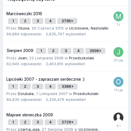
Marcóweczki 2016
1
2
3
4
2795
Przez
Olusia
,
20 Czerwca 2015
w
Uczniowie, Nastolatki
69,864
odpowiedzi
2,835,767
wyświetleń
Sierpień 2009
1
2
3
4
2506
Przez
Joan
,
22 Listopada 2008
w
Przedszkolaki
62,645
odpowiedzi
2,463,810
wyświetleń
Lipcówki 2007 - zapraszam serdecznie :)
1
2
3
4
3386
Przez
Dziubala
,
7 Listopada 2007
w
Przedszkolaki
84,630
odpowiedzi
2,330,476
wyświetleń
Majowe słoneczka 2009
1
2
3
4
2729
Przez
czarna_aga
,
27 Sierpnia 2008
w
Uczniowie,