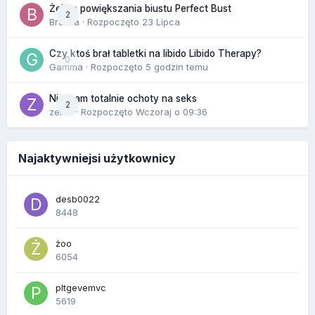
Żel do powiększania biustu Perfect Bust
2
Bravva
· Rozpoczęto
23 Lipca
Czy ktoś brał tabletki na libido Libido Therapy?
0
Gamma
· Rozpoczęto
5 godzin temu
Nie mam totalnie ochoty na seks
2
zenla
· Rozpoczęto
Wczoraj o 09:36
Najaktywniejsi użytkownicy
desb0022
8448
żoo
6054
pltgevemvc
5619