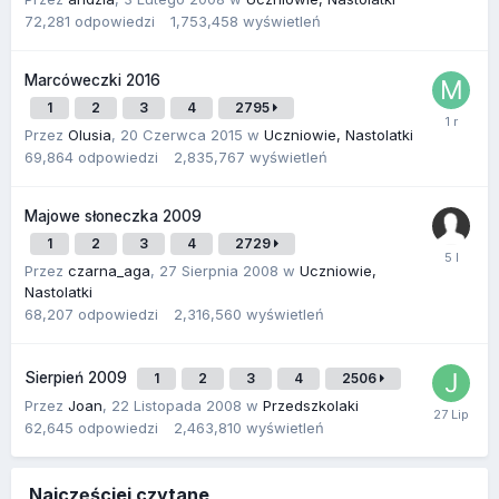
72,281
odpowiedzi
1,753,458
wyświetleń
Marcóweczki 2016
1
2
3
4
2795
Przez
Olusia
,
20 Czerwca 2015
w
Uczniowie, Nastolatki
69,864
odpowiedzi
2,835,767
wyświetleń
Majowe słoneczka 2009
1
2
3
4
2729
Przez
czarna_aga
,
27 Sierpnia 2008
w
Uczniowie,
Nastolatki
68,207
odpowiedzi
2,316,560
wyświetleń
Sierpień 2009
1
2
3
4
2506
Przez
Joan
,
22 Listopada 2008
w
Przedszkolaki
62,645
odpowiedzi
2,463,810
wyświetleń
Najczęściej czytane