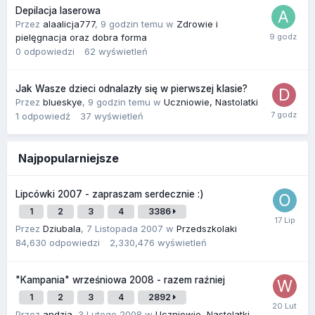
Depilacja laserowa
Przez
alaalicja777
,
9 godzin temu
w
Zdrowie i
pielęgnacja oraz dobra forma
0
odpowiedzi
62
wyświetleń
Jak Wasze dzieci odnalazły się w pierwszej klasie?
Przez
blueskye
,
9 godzin temu
w
Uczniowie, Nastolatki
1
odpowiedź
37
wyświetleń
Najpopularniejsze
Lipcówki 2007 - zapraszam serdecznie :)
1
2
3
4
3386
Przez
Dziubala
,
7 Listopada 2007
w
Przedszkolaki
84,630
odpowiedzi
2,330,476
wyświetleń
"Kampania" wrześniowa 2008 - razem raźniej
1
2
3
4
2892
Przez
andzia
,
3 Lutego 2008
w
Uczniowie, Nastolatki