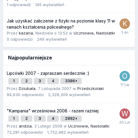
1
odpowiedź
145
wyświetleń
Jak uzyskać zaliczenie z fizyki na poziomie klasy 11 w
ramach kształcenia policealnego?
Przez
kazana
,
Niedziela o 13:52
w
Uczniowie, Nastolatki
0
odpowiedzi
249
wyświetleń
Najpopularniejsze
Lipcówki 2007 - zapraszam serdecznie :)
1
2
3
4
3386
Przez
Dziubala
,
7 Listopada 2007
w
Przedszkolaki
84,630
odpowiedzi
2,328,309
wyświetleń
"Kampania" wrześniowa 2008 - razem raźniej
1
2
3
4
2892
Przez
andzia
,
3 Lutego 2008
w
Uczniowie, Nastolatki
72,281
odpowiedzi
1,752,482
wyświetleń