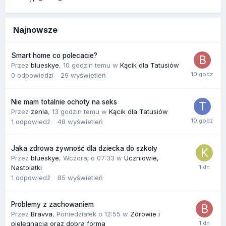
Najnowsze
Smart home co polecacie?
Przez
blueskye
,
10 godzin temu
w
Kącik dla Tatusiów
0
odpowiedzi
29
wyświetleń
Nie mam totalnie ochoty na seks
Przez
zenla
,
13 godzin temu
w
Kącik dla Tatusiów
1
odpowiedź
48
wyświetleń
Jaka zdrowa żywność dla dziecka do szkoły
Przez
blueskye
,
Wczoraj o 07:33
w
Uczniowie,
Nastolatki
1
odpowiedź
85
wyświetleń
Problemy z zachowaniem
Przez
Bravva
,
Poniedziałek o 12:55
w
Zdrowie i
pielęgnacja oraz dobra forma