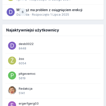
Mój mąż ma problem z osiągnięciem erekcji
6
Dafiorda
· Rozpoczęto
1 Lipca 2025
Najaktywniejsi użytkownicy
desb0022
8448
żoo
6054
pltgevemvc
5619
Redakcja
5141
ergerfgerg03