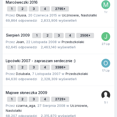
Marcóweczki 2016
1
2
3
4
2795
Przez
Olusia
,
20 Czerwca 2015
w
Uczniowie, Nastolatki
69,864
odpowiedzi
2,833,906
wyświetleń
Sierpień 2009
1
2
3
4
2506
Przez
Joan
,
22 Listopada 2008
w
Przedszkolaki
62,645
odpowiedzi
2,463,140
wyświetleń
Lipcówki 2007 - zapraszam serdecznie :)
1
2
3
4
3386
Przez
Dziubala
,
7 Listopada 2007
w
Przedszkolaki
84,630
odpowiedzi
2,328,309
wyświetleń
Majowe słoneczka 2009
1
2
3
4
2729
Przez
czarna_aga
,
27 Sierpnia 2008
w
Uczniowie,
Nastolatki
68,207
odpowiedzi
2,315,870
wyświetleń