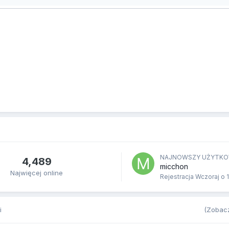
NAJNOWSZY UŻYTKO
4,489
micchon
Najwięcej online
Rejestracja
Wczoraj o 
i
(Zobacz