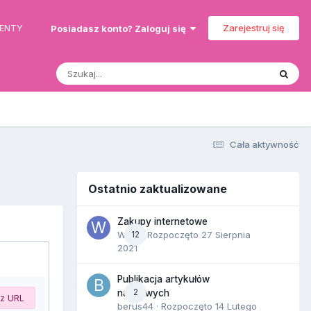
MENTY
Zarejestruj się
Posiadasz konto? Zaloguj się
Cała aktywność
Ostatnio zaktualizowane
Zakupy internetowe
Wula
12
· Rozpoczęto
27 Sierpnia
2021
Publikacja artykułów
2
naukowych
 z URL
berus44
· Rozpoczęto
14 Lutego