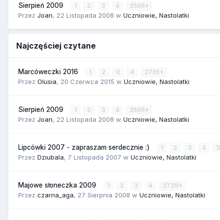
Sierpień 2009
1
2
3
4
2506
Przez
Joan
,
22 Listopada 2008
w
Uczniowie, Nastolatki
Najczęściej czytane
Marcóweczki 2016
1
2
3
4
2795
Przez
Olusia
,
20 Czerwca 2015
w
Uczniowie, Nastolatki
Sierpień 2009
1
2
3
4
2506
Przez
Joan
,
22 Listopada 2008
w
Uczniowie, Nastolatki
Lipcówki 2007 - zapraszam serdecznie :)
1
2
3
4
Przez
Dziubala
,
7 Listopada 2007
w
Uczniowie, Nastolatki
Majowe słoneczka 2009
1
2
3
4
2729
Przez
czarna_aga
,
27 Sierpnia 2008
w
Uczniowie, Nastolatki