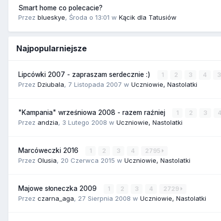
Smart home co polecacie?
Przez
blueskye
,
Środa o 13:01
w
Kącik dla Tatusiów
Najpopularniejsze
Lipcówki 2007 - zapraszam serdecznie :)
1
2
3
4
Przez
Dziubala
,
7 Listopada 2007
w
Uczniowie, Nastolatki
"Kampania" wrześniowa 2008 - razem raźniej
1
2
3
Przez
andzia
,
3 Lutego 2008
w
Uczniowie, Nastolatki
Marcóweczki 2016
1
2
3
4
2795
Przez
Olusia
,
20 Czerwca 2015
w
Uczniowie, Nastolatki
Majowe słoneczka 2009
1
2
3
4
2729
Przez
czarna_aga
,
27 Sierpnia 2008
w
Uczniowie, Nastolatki