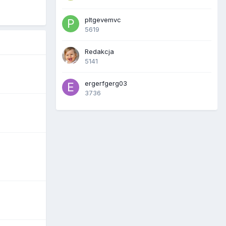
pltgevemvc
5619
Redakcja
5141
ergerfgerg03
3736