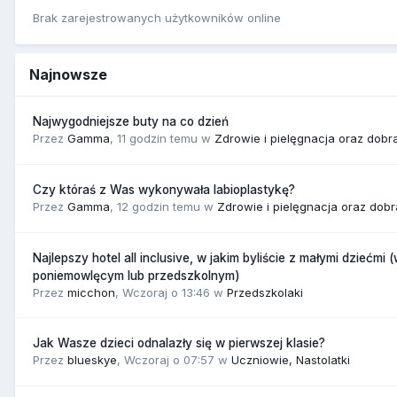
Brak zarejestrowanych użytkowników online
Najnowsze
Najwygodniejsze buty na co dzień
Przez
Gamma
,
11 godzin temu
w
Zdrowie i pielęgnacja oraz dobr
Czy któraś z Was wykonywała labioplastykę?
Przez
Gamma
,
12 godzin temu
w
Zdrowie i pielęgnacja oraz dob
Najlepszy hotel all inclusive, w jakim byliście z małymi dziećmi 
poniemowlęcym lub przedszkolnym)
Przez
micchon
,
Wczoraj o 13:46
w
Przedszkolaki
Jak Wasze dzieci odnalazły się w pierwszej klasie?
Przez
blueskye
,
Wczoraj o 07:57
w
Uczniowie, Nastolatki