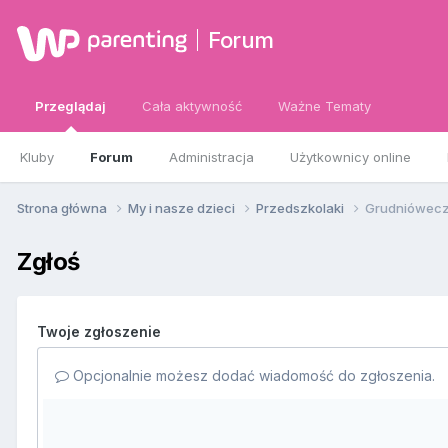
Forum
Przeglądaj
Cała aktywność
Ważne Tematy
Kluby
Forum
Administracja
Użytkownicy online
Strona główna
My i nasze dzieci
Przedszkolaki
Grudnióweczki
Zgłoś
Twoje zgłoszenie
Opcjonalnie możesz dodać wiadomość do zgłoszenia.