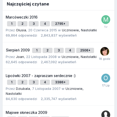
Najczęściej czytane
Marcóweczki 2016
1
2
3
4
2795
Przez
Olusia
,
20 Czerwca 2015
w
Uczniowie, Nastolatki
69,864
odpowiedzi
2,843,837
wyświetleń
Sierpień 2009
1
2
3
4
2506
Przez
Joan
,
22 Listopada 2008
w
Uczniowie, Nastolatki
62,645
odpowiedzi
2,467,092
wyświetleń
Lipcówki 2007 - zapraszam serdecznie :)
1
2
3
4
3386
Przez
Dziubala
,
7 Listopada 2007
w
Uczniowie,
Nastolatki
84,630
odpowiedzi
2,335,747
wyświetleń
Majowe słoneczka 2009