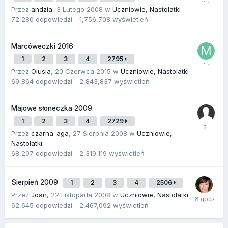
Przez
andzia
,
3 Lutego 2008
w
Uczniowie, Nastolatki
72,280
odpowiedzi
1,756,708
wyświetleń
Marcóweczki 2016
1
2
3
4
2795
Przez
Olusia
,
20 Czerwca 2015
w
Uczniowie, Nastolatki
69,864
odpowiedzi
2,843,837
wyświetleń
Majowe słoneczka 2009
1
2
3
4
2729
Przez
czarna_aga
,
27 Sierpnia 2008
w
Uczniowie,
Nastolatki
68,207
odpowiedzi
2,319,119
wyświetleń
Sierpień 2009
1
2
3
4
2506
Przez
Joan
,
22 Listopada 2008
w
Uczniowie, Nastolatki
62,645
odpowiedzi
2,467,092
wyświetleń