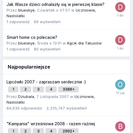
Jak Wasze dzieci odnalazły się w pierwszej klasie?
Przez
blueskye
,
Czwartek o 07:57
w
Uczniowie,
Nastolatki
1
odpowiedź
69
wyświetleń
Smart home co polecacie?
Przez
blueskye
,
Środa o 13:01
w
Kącik dla Tatusiów
1
odpowiedź
80
wyświetleń
Najpopularniejsze
Lipcówki 2007 - zapraszam serdecznie :)
1
2
3
4
3386
Przez
Dziubala
,
7 Listopada 2007
w
Uczniowie,
Nastolatki
84,630
odpowiedzi
2,335,747
wyświetleń
"Kampania" wrześniowa 2008 - razem raźniej
1
2
3
4
2892