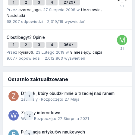
1
2
3
4
2729
Przez
czarna_aga
,
27 Sierpnia 2008
w
Uczniowie,
Nastolatki
68,207
odpowiedzi
2,319,119
wyświetleń
Clostilbegyt? Opinie
1
2
3
4
364
Przez
Rysia06
,
23 Lutego 2019
w
9 miesięcy, ciąża
9,077
odpowiedzi
2,012,863
wyświetleń
Ostatnio zaktualizowane
Dźwięk, który obudził mnie o trzeciej nad ranem
1
zackr.a.y
· Rozpoczęto
27 Maja
Zakupy internetowe
12
Wula
· Rozpoczęto
27 Sierpnia 2021
Publikacja artykułów naukowych
2