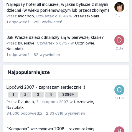
Najlepszy hotel all inclusive, w jakim byliście z małymi
dziećmi (w wieku poniemowlęcym lub przedszkolnym)
Przez
micchon
,
Czwartek o 13:46
w
Przedszkolaki
1
odpowiedź
250
wyświetleń
Jak Wasze dzieci odnalazły się w pierwszej klasie?
Przez
blueskye
,
Czwartek o 07:57
w
Uczniowie,
Nastolatki
1
odpowiedź
82
wyświetleń
Najpopularniejsze
Lipcówki 2007 - zapraszam serdecznie :)
1
2
3
4
3386
Przez
Dziubala
,
7 Listopada 2007
w
Uczniowie,
Nastolatki
84,630
odpowiedzi
2,337,316
wyświetleń
"Kampania" wrześniowa 2008 - razem raźniej