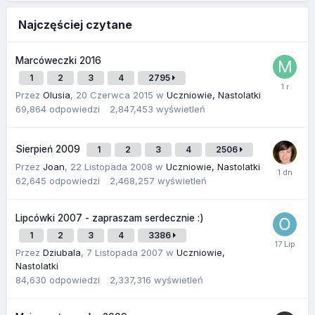
Najczęściej czytane
Marcóweczki 2016
1
2
3
4
2795
Przez
Olusia
,
20 Czerwca 2015
w
Uczniowie, Nastolatki
69,864
odpowiedzi
2,847,453
wyświetleń
Sierpień 2009
1
2
3
4
2506
Przez
Joan
,
22 Listopada 2008
w
Uczniowie, Nastolatki
62,645
odpowiedzi
2,468,257
wyświetleń
Lipcówki 2007 - zapraszam serdecznie :)
1
2
3
4
3386
Przez
Dziubala
,
7 Listopada 2007
w
Uczniowie,
Nastolatki
84,630
odpowiedzi
2,337,316
wyświetleń