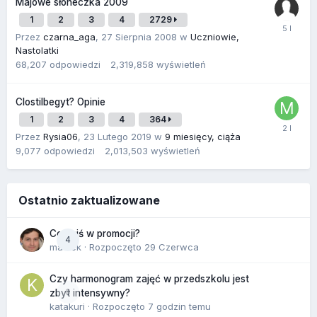
Majowe słoneczka 2009
1
2
3
4
2729
Przez
czarna_aga
,
27 Sierpnia 2008
w
Uczniowie,
Nastolatki
68,207
odpowiedzi
2,319,858
wyświetleń
Clostilbegyt? Opinie
1
2
3
4
364
Przez
Rysia06
,
23 Lutego 2019
w
9 miesięcy, ciąża
9,077
odpowiedzi
2,013,503
wyświetleń
Ostatnio zaktualizowane
Co dziś w promocji?
4
maciek
· Rozpoczęto
29 Czerwca
Czy harmonogram zajęć w przedszkolu jest
0
zbyt intensywny?
katakuri
· Rozpoczęto
7 godzin temu