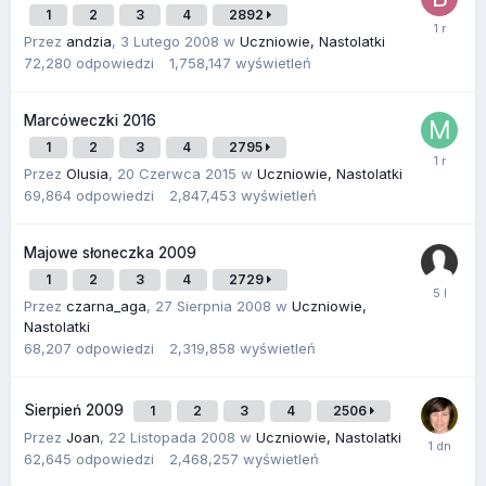
1
2
3
4
2892
Przez
andzia
,
3 Lutego 2008
w
Uczniowie, Nastolatki
72,280
odpowiedzi
1,758,147
wyświetleń
Marcóweczki 2016
1
2
3
4
2795
Przez
Olusia
,
20 Czerwca 2015
w
Uczniowie, Nastolatki
69,864
odpowiedzi
2,847,453
wyświetleń
Majowe słoneczka 2009
1
2
3
4
2729
Przez
czarna_aga
,
27 Sierpnia 2008
w
Uczniowie,
Nastolatki
68,207
odpowiedzi
2,319,858
wyświetleń
Sierpień 2009
1
2
3
4
2506
Przez
Joan
,
22 Listopada 2008
w
Uczniowie, Nastolatki
62,645
odpowiedzi
2,468,257
wyświetleń