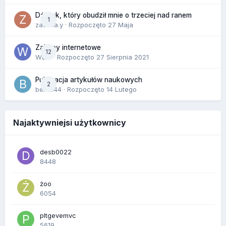
Dźwięk, który obudził mnie o trzeciej nad ranem
1
zackr.a.y
· Rozpoczęto
27 Maja
Zakupy internetowe
12
Wula
· Rozpoczęto
27 Sierpnia 2021
Publikacja artykułów naukowych
2
berus44
· Rozpoczęto
14 Lutego
Najaktywniejsi użytkownicy
desb0022
8448
żoo
6054
pltgevemvc
5619