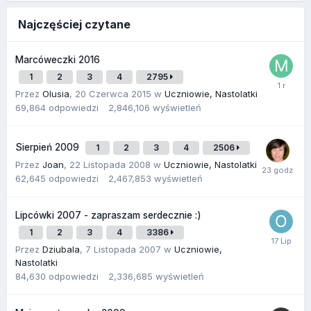
Najczęściej czytane
Marcóweczki 2016
1
2
3
4
2795
Przez
Olusia
,
20 Czerwca 2015
w
Uczniowie, Nastolatki
69,864
odpowiedzi
2,846,106
wyświetleń
Sierpień 2009
1
2
3
4
2506
Przez
Joan
,
22 Listopada 2008
w
Uczniowie, Nastolatki
62,645
odpowiedzi
2,467,853
wyświetleń
Lipcówki 2007 - zapraszam serdecznie :)
1
2
3
4
3386
Przez
Dziubala
,
7 Listopada 2007
w
Uczniowie,
Nastolatki
84,630
odpowiedzi
2,336,685
wyświetleń