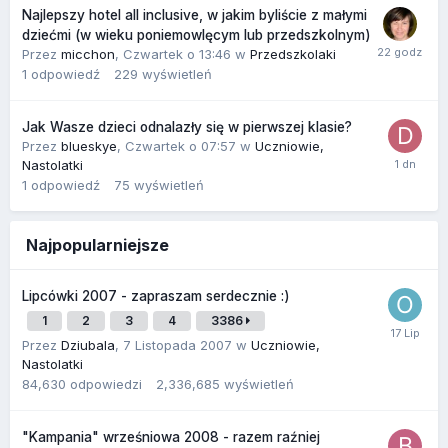
Najlepszy hotel all inclusive, w jakim byliście z małymi
dziećmi (w wieku poniemowlęcym lub przedszkolnym)
Przez
micchon
,
Czwartek o 13:46
w
Przedszkolaki
1
odpowiedź
229
wyświetleń
Jak Wasze dzieci odnalazły się w pierwszej klasie?
Przez
blueskye
,
Czwartek o 07:57
w
Uczniowie,
Nastolatki
1
odpowiedź
75
wyświetleń
Najpopularniejsze
Lipcówki 2007 - zapraszam serdecznie :)
1
2
3
4
3386
Przez
Dziubala
,
7 Listopada 2007
w
Uczniowie,
Nastolatki
84,630
odpowiedzi
2,336,685
wyświetleń
"Kampania" wrześniowa 2008 - razem raźniej