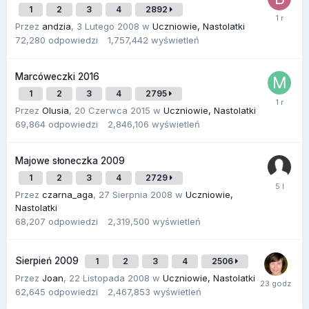
1
2
3
4
2892
Przez
andzia
,
3 Lutego 2008
w
Uczniowie, Nastolatki
72,280
odpowiedzi
1,757,442
wyświetleń
Marcóweczki 2016
1
2
3
4
2795
Przez
Olusia
,
20 Czerwca 2015
w
Uczniowie, Nastolatki
69,864
odpowiedzi
2,846,106
wyświetleń
Majowe słoneczka 2009
1
2
3
4
2729
Przez
czarna_aga
,
27 Sierpnia 2008
w
Uczniowie,
Nastolatki
68,207
odpowiedzi
2,319,500
wyświetleń
Sierpień 2009
1
2
3
4
2506
Przez
Joan
,
22 Listopada 2008
w
Uczniowie, Nastolatki
62,645
odpowiedzi
2,467,853
wyświetleń