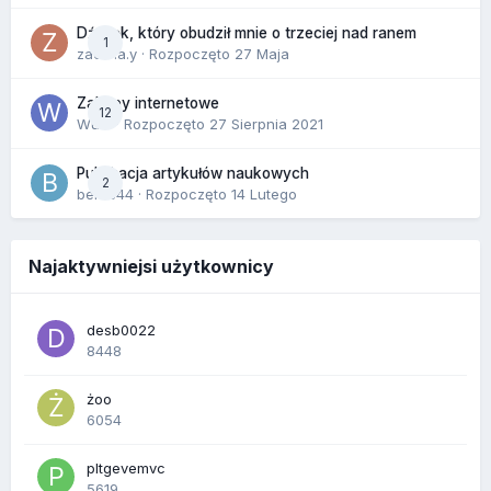
Dźwięk, który obudził mnie o trzeciej nad ranem
1
zackr.a.y
· Rozpoczęto
27 Maja
Zakupy internetowe
12
Wula
· Rozpoczęto
27 Sierpnia 2021
Publikacja artykułów naukowych
2
berus44
· Rozpoczęto
14 Lutego
Najaktywniejsi użytkownicy
desb0022
8448
żoo
6054
pltgevemvc
5619