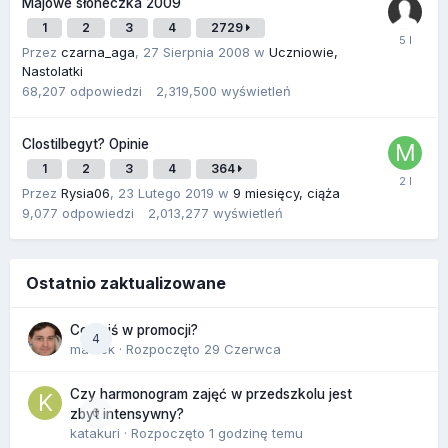
Majowe słoneczka 2009
1
2
3
4
2729
Przez
czarna_aga
,
27 Sierpnia 2008
w
Uczniowie,
Nastolatki
68,207
odpowiedzi
2,319,500
wyświetleń
Clostilbegyt? Opinie
1
2
3
4
364
Przez
Rysia06
,
23 Lutego 2019
w
9 miesięcy, ciąża
9,077
odpowiedzi
2,013,277
wyświetleń
Ostatnio zaktualizowane
Co dziś w promocji?
4
maciek
· Rozpoczęto
29 Czerwca
Czy harmonogram zajęć w przedszkolu jest
0
zbyt intensywny?
katakuri
· Rozpoczęto
1 godzinę temu