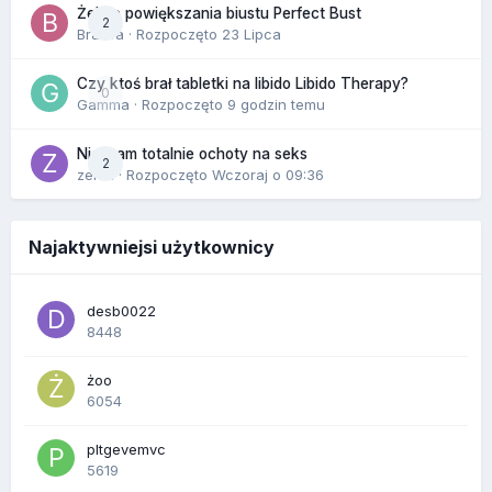
Żel do powiększania biustu Perfect Bust
2
Bravva
· Rozpoczęto
23 Lipca
Czy ktoś brał tabletki na libido Libido Therapy?
0
Gamma
· Rozpoczęto
9 godzin temu
Nie mam totalnie ochoty na seks
2
zenla
· Rozpoczęto
Wczoraj o 09:36
Najaktywniejsi użytkownicy
desb0022
8448
żoo
6054
pltgevemvc
5619