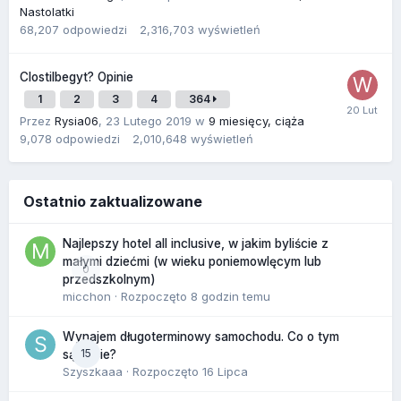
Nastolatki
68,207
odpowiedzi
2,316,703
wyświetleń
Clostilbegyt? Opinie
1
2
3
4
364
Przez
Rysia06
,
23 Lutego 2019
w
9 miesięcy, ciąża
9,078
odpowiedzi
2,010,648
wyświetleń
Ostatnio zaktualizowane
Najlepszy hotel all inclusive, w jakim byliście z
małymi dziećmi (w wieku poniemowlęcym lub
0
przedszkolnym)
micchon
· Rozpoczęto
8 godzin temu
Wynajem długoterminowy samochodu. Co o tym
15
sądzicie?
Szyszkaaa
· Rozpoczęto
16 Lipca