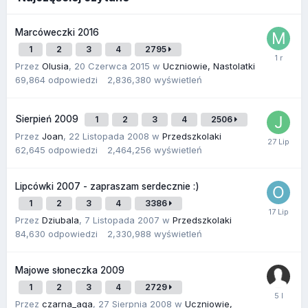
Marcóweczki 2016
1
2
3
4
2795
Przez
Olusia
,
20 Czerwca 2015
w
Uczniowie, Nastolatki
69,864
odpowiedzi
2,836,380
wyświetleń
Sierpień 2009
1
2
3
4
2506
Przez
Joan
,
22 Listopada 2008
w
Przedszkolaki
62,645
odpowiedzi
2,464,256
wyświetleń
Lipcówki 2007 - zapraszam serdecznie :)
1
2
3
4
3386
Przez
Dziubala
,
7 Listopada 2007
w
Przedszkolaki
84,630
odpowiedzi
2,330,988
wyświetleń
Majowe słoneczka 2009
1
2
3
4
2729
Przez
czarna_aga
,
27 Sierpnia 2008
w
Uczniowie,