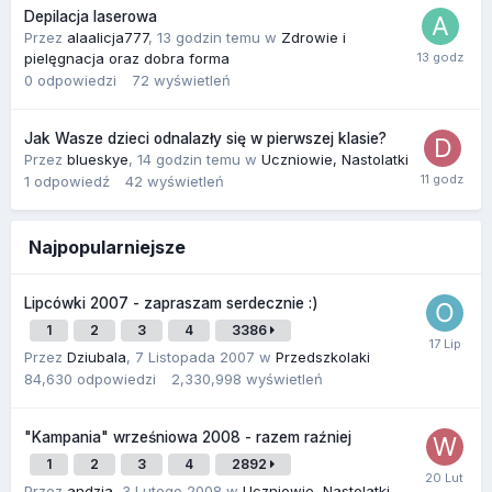
Depilacja laserowa
Przez
alaalicja777
,
13 godzin temu
w
Zdrowie i
pielęgnacja oraz dobra forma
0
odpowiedzi
72
wyświetleń
Jak Wasze dzieci odnalazły się w pierwszej klasie?
Przez
blueskye
,
14 godzin temu
w
Uczniowie, Nastolatki
1
odpowiedź
42
wyświetleń
Najpopularniejsze
Lipcówki 2007 - zapraszam serdecznie :)
1
2
3
4
3386
Przez
Dziubala
,
7 Listopada 2007
w
Przedszkolaki
84,630
odpowiedzi
2,330,998
wyświetleń
"Kampania" wrześniowa 2008 - razem raźniej
1
2
3
4
2892
Przez
andzia
,
3 Lutego 2008
w
Uczniowie, Nastolatki