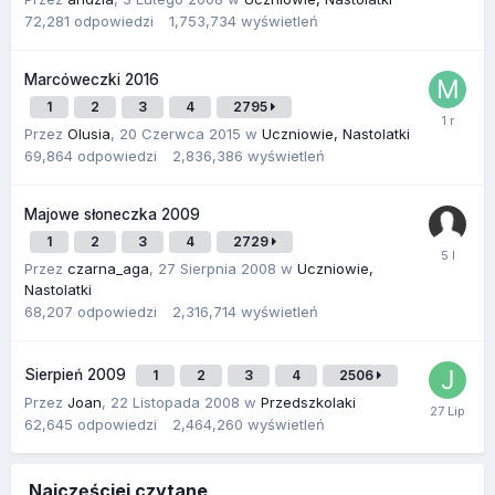
72,281
odpowiedzi
1,753,734
wyświetleń
Marcóweczki 2016
1
2
3
4
2795
Przez
Olusia
,
20 Czerwca 2015
w
Uczniowie, Nastolatki
69,864
odpowiedzi
2,836,386
wyświetleń
Majowe słoneczka 2009
1
2
3
4
2729
Przez
czarna_aga
,
27 Sierpnia 2008
w
Uczniowie,
Nastolatki
68,207
odpowiedzi
2,316,714
wyświetleń
Sierpień 2009
1
2
3
4
2506
Przez
Joan
,
22 Listopada 2008
w
Przedszkolaki
62,645
odpowiedzi
2,464,260
wyświetleń
Najczęściej czytane