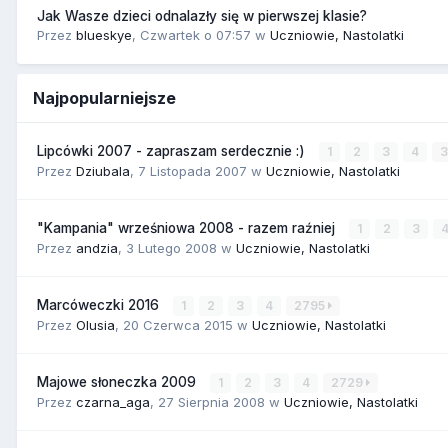
Jak Wasze dzieci odnalazły się w pierwszej klasie?
Przez
blueskye
,
Czwartek o 07:57
w
Uczniowie, Nastolatki
Najpopularniejsze
Lipcówki 2007 - zapraszam serdecznie :)
1
2
3
4
Przez
Dziubala
,
7 Listopada 2007
w
Uczniowie, Nastolatki
"Kampania" wrześniowa 2008 - razem raźniej
1
2
3
Przez
andzia
,
3 Lutego 2008
w
Uczniowie, Nastolatki
Marcóweczki 2016
1
2
3
4
2795
Przez
Olusia
,
20 Czerwca 2015
w
Uczniowie, Nastolatki
Majowe słoneczka 2009
1
2
3
4
2729
Przez
czarna_aga
,
27 Sierpnia 2008
w
Uczniowie, Nastolatki