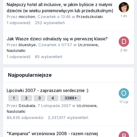
Najlepszy hotel all inclusive, w jakim byliście z małymi
dziećmi (w wieku poniemowlęcym lub przedszkolnym)
Przez
micchon
,
Czwartek o 13:46
w
Przedszkolaki
1
odpowiedź
252
wyświetleń
Jak Wasze dzieci odnalazły się w pierwszej klasie?
Przez
blueskye
,
Czwartek o 07:57
w
Uczniowie,
Nastolatki
1
odpowiedź
85
wyświetleń
Najpopularniejsze
Lipcówki 2007 - zapraszam serdecznie :)
1
2
3
4
3386
Przez
Dziubala
,
7 Listopada 2007
w
Uczniowie,
Nastolatki
84,630
odpowiedzi
2,337,617
wyświetleń
"Kampania" wrześniowa 2008 - razem raźniej