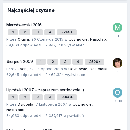
Najczęściej czytane
Marcóweczki 2016
1
2
3
4
2795
Przez
Olusia
,
20 Czerwca 2015
w
Uczniowie, Nastolatki
69,864
odpowiedzi
2,847,540
wyświetleń
Sierpień 2009
1
2
3
4
2506
Przez
Joan
,
22 Listopada 2008
w
Uczniowie, Nastolatki
62,645
odpowiedzi
2,468,324
wyświetleń
Lipcówki 2007 - zapraszam serdecznie :)
1
2
3
4
3386
Przez
Dziubala
,
7 Listopada 2007
w
Uczniowie,
Nastolatki
84,630
odpowiedzi
2,337,617
wyświetleń