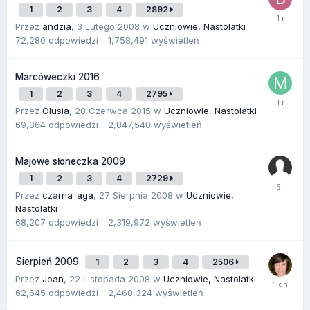
1
2
3
4
2892
Przez
andzia
,
3 Lutego 2008
w
Uczniowie, Nastolatki
72,280
odpowiedzi
1,758,491
wyświetleń
Marcóweczki 2016
1
2
3
4
2795
Przez
Olusia
,
20 Czerwca 2015
w
Uczniowie, Nastolatki
69,864
odpowiedzi
2,847,540
wyświetleń
Majowe słoneczka 2009
1
2
3
4
2729
Przez
czarna_aga
,
27 Sierpnia 2008
w
Uczniowie,
Nastolatki
68,207
odpowiedzi
2,319,972
wyświetleń
Sierpień 2009
1
2
3
4
2506
Przez
Joan
,
22 Listopada 2008
w
Uczniowie, Nastolatki
62,645
odpowiedzi
2,468,324
wyświetleń