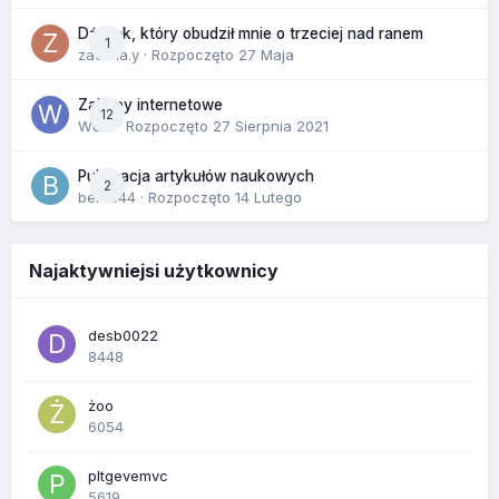
Dźwięk, który obudził mnie o trzeciej nad ranem
1
zackr.a.y
· Rozpoczęto
27 Maja
Zakupy internetowe
12
Wula
· Rozpoczęto
27 Sierpnia 2021
Publikacja artykułów naukowych
2
berus44
· Rozpoczęto
14 Lutego
Najaktywniejsi użytkownicy
desb0022
8448
żoo
6054
pltgevemvc
5619