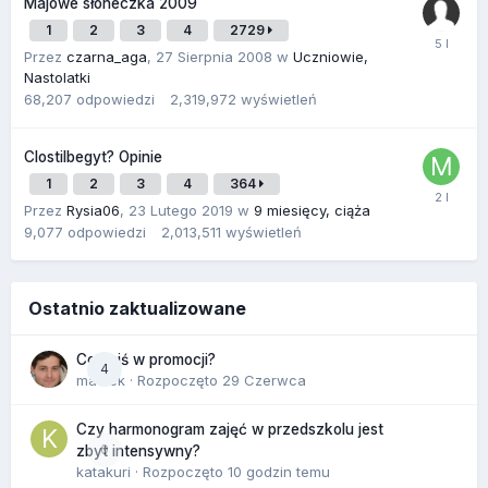
Majowe słoneczka 2009
1
2
3
4
2729
Przez
czarna_aga
,
27 Sierpnia 2008
w
Uczniowie,
Nastolatki
68,207
odpowiedzi
2,319,972
wyświetleń
Clostilbegyt? Opinie
1
2
3
4
364
Przez
Rysia06
,
23 Lutego 2019
w
9 miesięcy, ciąża
9,077
odpowiedzi
2,013,511
wyświetleń
Ostatnio zaktualizowane
Co dziś w promocji?
4
maciek
· Rozpoczęto
29 Czerwca
Czy harmonogram zajęć w przedszkolu jest
0
zbyt intensywny?
katakuri
· Rozpoczęto
10 godzin temu