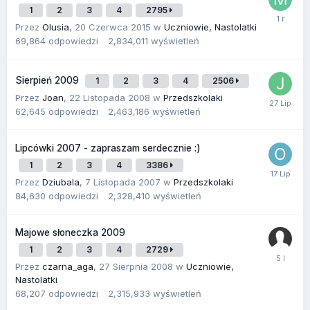
1
2
3
4
2795
Przez
Olusia
,
20 Czerwca 2015
w
Uczniowie, Nastolatki
69,864
odpowiedzi
2,834,011
wyświetleń
Sierpień 2009
1
2
3
4
2506
Przez
Joan
,
22 Listopada 2008
w
Przedszkolaki
62,645
odpowiedzi
2,463,186
wyświetleń
Lipcówki 2007 - zapraszam serdecznie :)
1
2
3
4
3386
Przez
Dziubala
,
7 Listopada 2007
w
Przedszkolaki
84,630
odpowiedzi
2,328,410
wyświetleń
Majowe słoneczka 2009
1
2
3
4
2729
Przez
czarna_aga
,
27 Sierpnia 2008
w
Uczniowie,
Nastolatki
68,207
odpowiedzi
2,315,933
wyświetleń