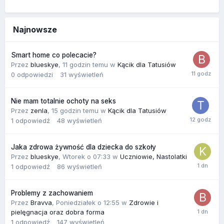
Najnowsze
Smart home co polecacie?
Przez
blueskye
,
11 godzin temu
w
Kącik dla Tatusiów
0
odpowiedzi
31
wyświetleń
Nie mam totalnie ochoty na seks
Przez
zenla
,
15 godzin temu
w
Kącik dla Tatusiów
1
odpowiedź
48
wyświetleń
Jaka zdrowa żywność dla dziecka do szkoły
Przez
blueskye
,
Wtorek o 07:33
w
Uczniowie, Nastolatki
1
odpowiedź
86
wyświetleń
Problemy z zachowaniem
Przez
Bravva
,
Poniedziałek o 12:55
w
Zdrowie i
pielęgnacja oraz dobra forma
1
odpowiedź
147
wyświetleń