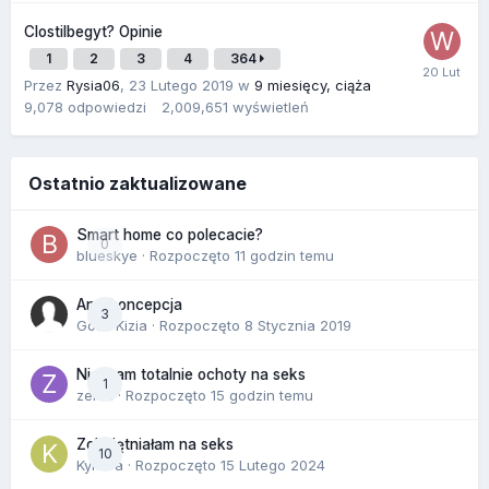
Clostilbegyt? Opinie
1
2
3
4
364
Przez
Rysia06
,
23 Lutego 2019
w
9 miesięcy, ciąża
9,078
odpowiedzi
2,009,651
wyświetleń
Ostatnio zaktualizowane
Smart home co polecacie?
0
blueskye
· Rozpoczęto
11 godzin temu
Antykoncepcja
3
Gość Kizia · Rozpoczęto
8 Stycznia 2019
Nie mam totalnie ochoty na seks
1
zenla
· Rozpoczęto
15 godzin temu
Zobojętniałam na seks
10
Kynara
· Rozpoczęto
15 Lutego 2024