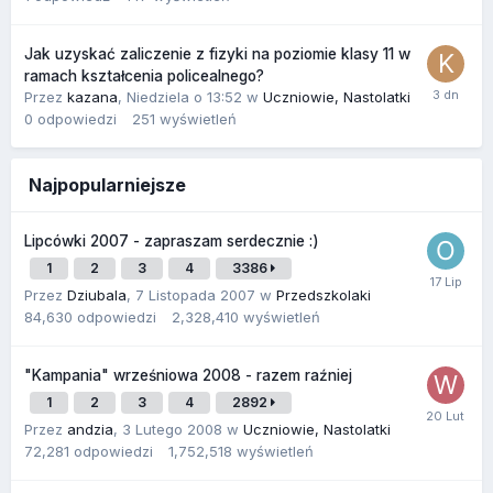
Jak uzyskać zaliczenie z fizyki na poziomie klasy 11 w
ramach kształcenia policealnego?
Przez
kazana
,
Niedziela o 13:52
w
Uczniowie, Nastolatki
0
odpowiedzi
251
wyświetleń
Najpopularniejsze
Lipcówki 2007 - zapraszam serdecznie :)
1
2
3
4
3386
Przez
Dziubala
,
7 Listopada 2007
w
Przedszkolaki
84,630
odpowiedzi
2,328,410
wyświetleń
"Kampania" wrześniowa 2008 - razem raźniej
1
2
3
4
2892
Przez
andzia
,
3 Lutego 2008
w
Uczniowie, Nastolatki
72,281
odpowiedzi
1,752,518
wyświetleń