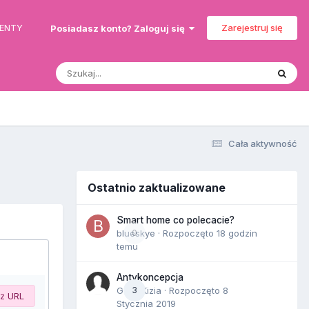
MENTY
Zarejestruj się
Posiadasz konto? Zaloguj się
Cała aktywność
Ostatnio zaktualizowane
Smart home co polecacie?
blueskye
0
· Rozpoczęto
18 godzin
temu
Antykoncepcja
Gość Kizia · Rozpoczęto
3
8
 z URL
Stycznia 2019