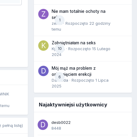
Nie mam totalnie ochoty na
seks
1
zenla
· Rozpoczęto
22 godziny
temu
Zobojętniałam na seks
Kynara
10
· Rozpoczęto
15 Lutego
2024
Mój mąż ma problem z
osiągnięciem erekcji
6
Dafiorda
· Rozpoczęto
1 Lipca
2025
WNIK
Najaktywniejsi użytkownicy
 temu
desb0022
 pełną listę)
8448