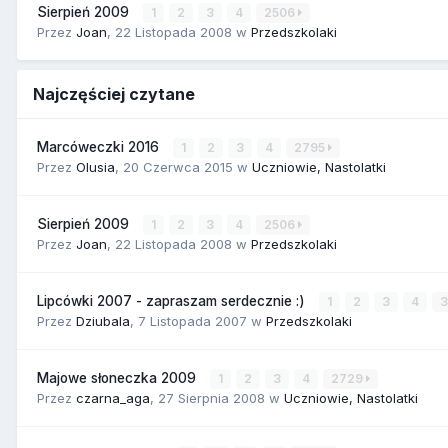
Sierpień 2009
1
2
3
4
2506
Przez
Joan
,
22 Listopada 2008
w
Przedszkolaki
Najczęściej czytane
Marcóweczki 2016
1
2
3
4
2795
Przez
Olusia
,
20 Czerwca 2015
w
Uczniowie, Nastolatki
Sierpień 2009
1
2
3
4
2506
Przez
Joan
,
22 Listopada 2008
w
Przedszkolaki
Lipcówki 2007 - zapraszam serdecznie :)
1
2
3
4
Przez
Dziubala
,
7 Listopada 2007
w
Przedszkolaki
Majowe słoneczka 2009
1
2
3
4
2729
Przez
czarna_aga
,
27 Sierpnia 2008
w
Uczniowie, Nastolatki