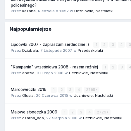
policealnego?
Przez
kazana
,
Niedziela o 13:52
w
Uczniowie, Nastolatki
Najpopularniejsze
Lipcówki 2007 - zapraszam serdecznie :)
1
2
3
4
Przez
Dziubala
,
7 Listopada 2007
w
Przedszkolaki
"Kampania" wrześniowa 2008 - razem raźniej
1
2
3
Przez
andzia
,
3 Lutego 2008
w
Uczniowie, Nastolatki
Marcóweczki 2016
1
2
3
4
2795
Przez
Olusia
,
20 Czerwca 2015
w
Uczniowie, Nastolatki
Majowe słoneczka 2009
1
2
3
4
2729
Przez
czarna_aga
,
27 Sierpnia 2008
w
Uczniowie, Nastolatki