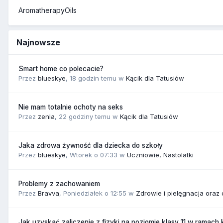
AromatherapyOils
Najnowsze
Smart home co polecacie?
Przez
blueskye
,
18 godzin temu
w
Kącik dla Tatusiów
Nie mam totalnie ochoty na seks
Przez
zenla
,
22 godziny temu
w
Kącik dla Tatusiów
Jaka zdrowa żywność dla dziecka do szkoły
Przez
blueskye
,
Wtorek o 07:33
w
Uczniowie, Nastolatki
Problemy z zachowaniem
Przez
Bravva
,
Poniedziałek o 12:55
w
Zdrowie i pielęgnacja oraz
Jak uzyskać zaliczenie z fizyki na poziomie klasy 11 w ramach 