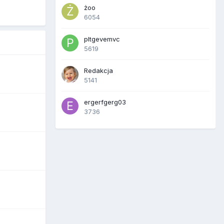
żoo
6054
pltgevemvc
5619
Redakcja
5141
ergerfgerg03
3736