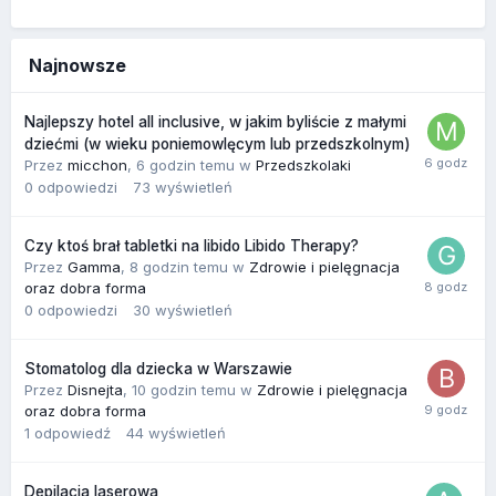
Najnowsze
Najlepszy hotel all inclusive, w jakim byliście z małymi
dziećmi (w wieku poniemowlęcym lub przedszkolnym)
Przez
micchon
,
6 godzin temu
w
Przedszkolaki
0
odpowiedzi
73
wyświetleń
Czy ktoś brał tabletki na libido Libido Therapy?
Przez
Gamma
,
8 godzin temu
w
Zdrowie i pielęgnacja
oraz dobra forma
0
odpowiedzi
30
wyświetleń
Stomatolog dla dziecka w Warszawie
Przez
Disnejta
,
10 godzin temu
w
Zdrowie i pielęgnacja
oraz dobra forma
1
odpowiedź
44
wyświetleń
Depilacja laserowa