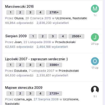
Marcóweczki 2016
1
2
3
4
2795
Przez
Olusia
,
20 Czerwca 2015
w
Uczniowie, Nastolatki
69,864
odpowiedzi
2,836,230
wyświetleń
Sierpień 2009
1
2
3
4
2506
Przez
Joan
,
22 Listopada 2008
w
Przedszkolaki
62,645
odpowiedzi
2,464,188
wyświetleń
Lipcówki 2007 - zapraszam serdecznie :)
1
2
3
4
3386
Przez
Dziubala
,
7 Listopada 2007
w
Przedszkolaki
84,630
odpowiedzi
2,330,851
wyświetleń
Majowe słoneczka 2009
1
2
3
4
2729
Przez
czarna_aga
,
27 Sierpnia 2008
w
Uczniowie,
Nastolatki