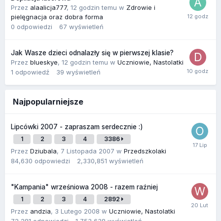
Przez
alaalicja777
,
12 godzin temu
w
Zdrowie i
pielęgnacja oraz dobra forma
0
odpowiedzi
67
wyświetleń
Jak Wasze dzieci odnalazły się w pierwszej klasie?
Przez
blueskye
,
12 godzin temu
w
Uczniowie, Nastolatki
1
odpowiedź
39
wyświetleń
Najpopularniejsze
Lipcówki 2007 - zapraszam serdecznie :)
1
2
3
4
3386
Przez
Dziubala
,
7 Listopada 2007
w
Przedszkolaki
84,630
odpowiedzi
2,330,851
wyświetleń
"Kampania" wrześniowa 2008 - razem raźniej
1
2
3
4
2892
Przez
andzia
,
3 Lutego 2008
w
Uczniowie, Nastolatki
72,281
odpowiedzi
1,753,638
wyświetleń