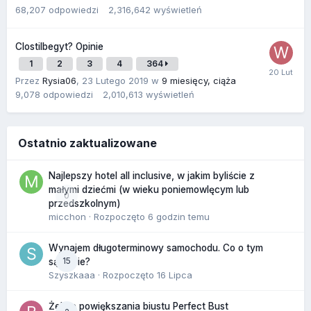
68,207
odpowiedzi
2,316,642
wyświetleń
Clostilbegyt? Opinie
1
2
3
4
364
Przez
Rysia06
,
23 Lutego 2019
w
9 miesięcy, ciąża
9,078
odpowiedzi
2,010,613
wyświetleń
Ostatnio zaktualizowane
Najlepszy hotel all inclusive, w jakim byliście z
małymi dziećmi (w wieku poniemowlęcym lub
0
przedszkolnym)
micchon
· Rozpoczęto
6 godzin temu
Wynajem długoterminowy samochodu. Co o tym
15
sądzicie?
Szyszkaaa
· Rozpoczęto
16 Lipca
Żel do powiększania biustu Perfect Bust