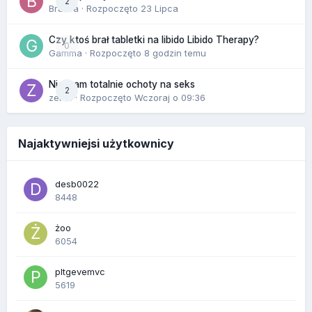
2
Bravva
· Rozpoczęto
23 Lipca
Czy ktoś brał tabletki na libido Libido Therapy?
0
Gamma
· Rozpoczęto
8 godzin temu
Nie mam totalnie ochoty na seks
2
zenla
· Rozpoczęto
Wczoraj o 09:36
Najaktywniejsi użytkownicy
desb0022
8448
żoo
6054
pltgevemvc
5619