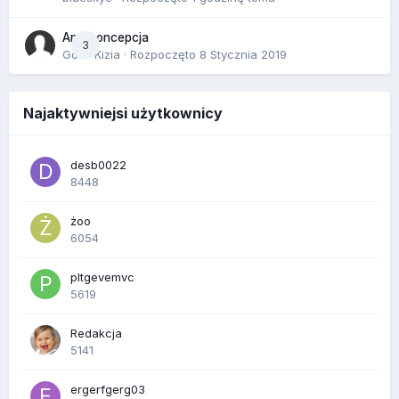
Antykoncepcja
3
Gość Kizia · Rozpoczęto
8 Stycznia 2019
Najaktywniejsi użytkownicy
desb0022
8448
żoo
6054
pltgevemvc
5619
Redakcja
5141
ergerfgerg03