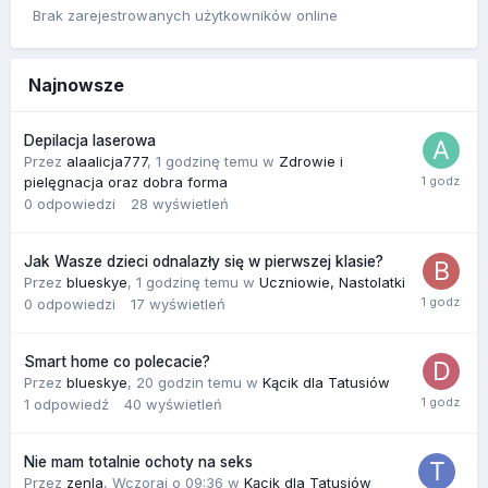
Brak zarejestrowanych użytkowników online
Najnowsze
Depilacja laserowa
Przez
alaalicja777
,
1 godzinę temu
w
Zdrowie i
pielęgnacja oraz dobra forma
0
odpowiedzi
28
wyświetleń
Jak Wasze dzieci odnalazły się w pierwszej klasie?
Przez
blueskye
,
1 godzinę temu
w
Uczniowie, Nastolatki
0
odpowiedzi
17
wyświetleń
Smart home co polecacie?
Przez
blueskye
,
20 godzin temu
w
Kącik dla Tatusiów
1
odpowiedź
40
wyświetleń
Nie mam totalnie ochoty na seks
Przez
zenla
,
Wczoraj o 09:36
w
Kącik dla Tatusiów