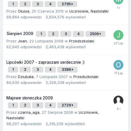
1
2
3
4
2795
Przez
Olusia
,
20 Czerwca 2015
w
Uczniowie, Nastolatki
69,864
odpowiedzi
2,834,576
wyświetleń
Sierpień 2009
1
2
3
4
2506
Przez
Joan
,
22 Listopada 2008
w
Przedszkolaki
62,645
odpowiedzi
2,463,438
wyświetleń
Lipcówki 2007 - zapraszam serdecznie :)
1
2
3
4
3386
Przez
Dziubala
,
7 Listopada 2007
w
Przedszkolaki
84,630
odpowiedzi
2,329,338
wyświetleń
Majowe słoneczka 2009
1
2
3
4
2729
Przez
czarna_aga
,
27 Sierpnia 2008
w
Uczniowie,
Nastolatki
68,207
odpowiedzi
2,316,236
wyświetleń