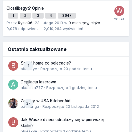
Clostilbegyt? Opinie
1
2
3
4
364
Przez
Rysia06
,
23 Lutego 2019
w
9 miesięcy, ciąża
9,078
odpowiedzi
2,010,264
wyświetleń
Ostatnio zaktualizowane
Smart home co polecacie?
1
blueskye
· Rozpoczęto
20 godzin temu
Depilacja laserowa
0
alaalicja777
· Rozpoczęto
1 godzinę temu
Zakupy w USA KitchenAid
27
paczanga
· Rozpoczęto
20 Listopada 2012
Jak Wasze dzieci odnalazły się w pierwszej
0
klasie?
blueskye
· Rozpoczęto
1 godzinę temu