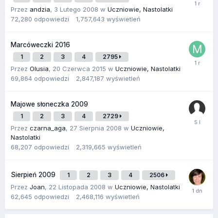
Przez
andzia
,
3 Lutego 2008
w
Uczniowie, Nastolatki
72,280
odpowiedzi
1,757,643
wyświetleń
Marcóweczki 2016
1
2
3
4
2795
Przez
Olusia
,
20 Czerwca 2015
w
Uczniowie, Nastolatki
69,864
odpowiedzi
2,847,187
wyświetleń
Majowe słoneczka 2009
1
2
3
4
2729
Przez
czarna_aga
,
27 Sierpnia 2008
w
Uczniowie,
Nastolatki
68,207
odpowiedzi
2,319,665
wyświetleń
Sierpień 2009
1
2
3
4
2506
Przez
Joan
,
22 Listopada 2008
w
Uczniowie, Nastolatki
62,645
odpowiedzi
2,468,116
wyświetleń