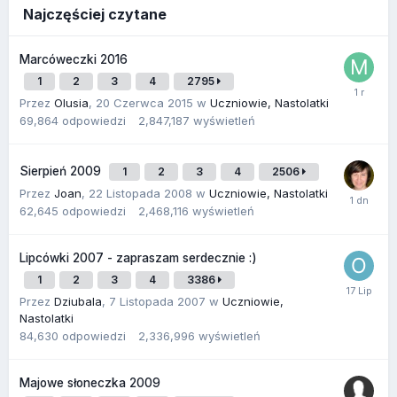
Najczęściej czytane
Marcóweczki 2016
1
2
3
4
2795
Przez
Olusia
,
20 Czerwca 2015
w
Uczniowie, Nastolatki
69,864
odpowiedzi
2,847,187
wyświetleń
Sierpień 2009
1
2
3
4
2506
Przez
Joan
,
22 Listopada 2008
w
Uczniowie, Nastolatki
62,645
odpowiedzi
2,468,116
wyświetleń
Lipcówki 2007 - zapraszam serdecznie :)
1
2
3
4
3386
Przez
Dziubala
,
7 Listopada 2007
w
Uczniowie,
Nastolatki
84,630
odpowiedzi
2,336,996
wyświetleń
Majowe słoneczka 2009