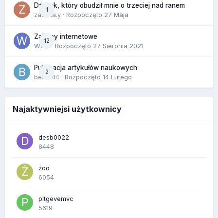
Dźwięk, który obudził mnie o trzeciej nad ranem
1
zackr.a.y
· Rozpoczęto
27 Maja
Zakupy internetowe
12
Wula
· Rozpoczęto
27 Sierpnia 2021
Publikacja artykułów naukowych
2
berus44
· Rozpoczęto
14 Lutego
Najaktywniejsi użytkownicy
desb0022
8448
żoo
6054
pltgevemvc
5619