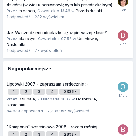
dziećmi (w wieku poniemowlęcym lub przedszkolnym)
Przez
micchon
,
Czwartek o 13:46
w
Przedszkolaki
1
odpowiedź
232
wyświetleń
Jak Wasze dzieci odnalazły się w pierwszej klasie?
Przez
blueskye
,
Czwartek o 07:57
w
Uczniowie,
Nastolatki
1
odpowiedź
77
wyświetleń
Najpopularniejsze
Lipcówki 2007 - zapraszam serdecznie :)
1
2
3
4
3386
Przez
Dziubala
,
7 Listopada 2007
w
Uczniowie,
Nastolatki
84,630
odpowiedzi
2,336,996
wyświetleń
"Kampania" wrześniowa 2008 - razem raźniej
1
2
3
4
2892