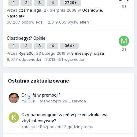
1
2
3
4
2729
Przez
czarna_aga
,
27 Sierpnia 2008
w
Uczniowie,
Nastolatki
68,207
odpowiedzi
2,319,665
wyświetleń
Clostilbegyt? Opinie
1
2
3
4
364
Przez
Rysia06
,
23 Lutego 2019
w
9 miesięcy, ciąża
9,077
odpowiedzi
2,013,451
wyświetleń
Ostatnio zaktualizowane
Co dziś w promocji?
4
maciek
· Rozpoczęto
29 Czerwca
Czy harmonogram zajęć w przedszkolu jest
0
zbyt intensywny?
katakuri
· Rozpoczęto
2 godziny temu