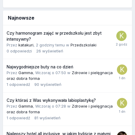
Najnowsze
Czy harmonogram zajęć w przedszkolu jest zbyt
intensywny?
Przez
katakuri
,
2 godziny temu
w
Przedszkolaki
0
odpowiedzi
26
wyświetleń
Najwygodniejsze buty na co dzień
Przez
Gamma
,
Wczoraj o 07:50
w
Zdrowie i pielęgnacja
oraz dobra forma
1
odpowiedź
90
wyświetleń
Czy któraś z Was wykonywała labioplastykę?
Przez
Gamma
,
Wczoraj o 07:28
w
Zdrowie i pielęgnacja
oraz dobra forma
1
odpowiedź
81
wyświetleń
Najlepszy hotel all inclusive, w jakim byliście z małymi