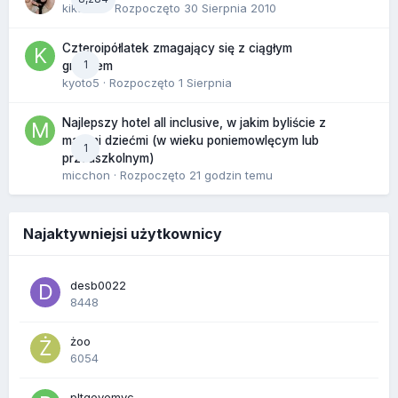
kikarika
· Rozpoczęto
30 Sierpnia 2010
Czteroipółlatek zmagający się z ciągłym
1
gniewem
kyoto5
· Rozpoczęto
1 Sierpnia
Najlepszy hotel all inclusive, w jakim byliście z
małymi dziećmi (w wieku poniemowlęcym lub
1
przedszkolnym)
micchon
· Rozpoczęto
21 godzin temu
Najaktywniejsi użytkownicy
desb0022
8448
żoo
6054
pltgevemvc