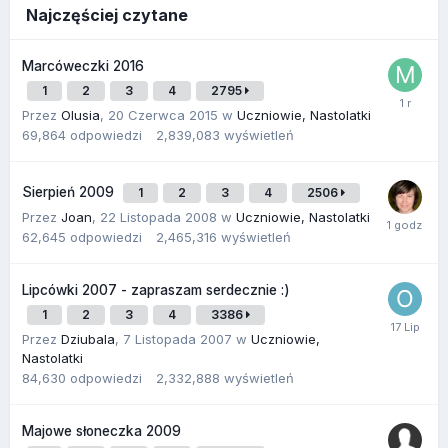
Najczęściej czytane
Marcóweczki 2016
1
2
3
4
2795
Przez
Olusia
,
20 Czerwca 2015
w
Uczniowie, Nastolatki
69,864
odpowiedzi
2,839,083
wyświetleń
Sierpień 2009
1
2
3
4
2506
Przez
Joan
,
22 Listopada 2008
w
Uczniowie, Nastolatki
62,645
odpowiedzi
2,465,316
wyświetleń
Lipcówki 2007 - zapraszam serdecznie :)
1
2
3
4
3386
Przez
Dziubala
,
7 Listopada 2007
w
Uczniowie,
Nastolatki
84,630
odpowiedzi
2,332,888
wyświetleń
Majowe słoneczka 2009