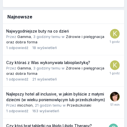
Najnowsze
Najwygodniejsze buty na co dzień
Przez
Gamma
,
3 godziny temu
w
Zdrowie i pielęgnacja
oraz dobra forma
1
odpowiedź
18
wyświetleń
Czy któraś z Was wykonywała labioplastykę?
Przez
Gamma
,
3 godziny temu
w
Zdrowie i pielęgnacja
oraz dobra forma
1
odpowiedź
21
wyświetleń
Najlepszy hotel all inclusive, w jakim byliście z małymi
dziećmi (w wieku poniemowlęcym lub przedszkolnym)
Przez
micchon
,
21 godzin temu
w
Przedszkolaki
1
odpowiedź
163
wyświetleń
Czy ktoś brał tabletki na libido Libido Therapy?