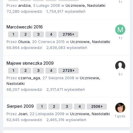
Przez
andzia
,
3 Lutego 2008
w
Uczniowie, Nastolatki
72,280
odpowiedzi
1,754,917
wyświetleń
Marcóweczki 2016
1
2
3
4
2795
Przez
Olusia
,
20 Czerwca 2015
w
Uczniowie, Nastolatki
69,864
odpowiedzi
2,839,083
wyświetleń
Majowe słoneczka 2009
1
2
3
4
2729
Przez
czarna_aga
,
27 Sierpnia 2008
w
Uczniowie,
Nastolatki
68,207
odpowiedzi
2,317,471
wyświetleń
Sierpień 2009
1
2
3
4
2506
Przez
Joan
,
22 Listopada 2008
w
Uczniowie, Nastolatki
62,645
odpowiedzi
2,465,316
wyświetleń