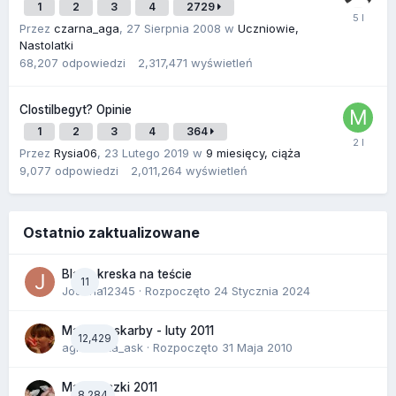
1
2
3
4
2729
Przez
czarna_aga
,
27 Sierpnia 2008
w
Uczniowie,
Nastolatki
68,207
odpowiedzi
2,317,471
wyświetleń
Clostilbegyt? Opinie
1
2
3
4
364
Przez
Rysia06
,
23 Lutego 2019
w
9 miesięcy, ciąża
9,077
odpowiedzi
2,011,264
wyświetleń
Ostatnio zaktualizowane
Blada kreska na teście
11
Joanna12345
· Rozpoczęto
24 Stycznia 2024
Malutkie skarby - luty 2011
12,429
agnieszka_ask
· Rozpoczęto
31 Maja 2010
Majóweczki 2011
8,284