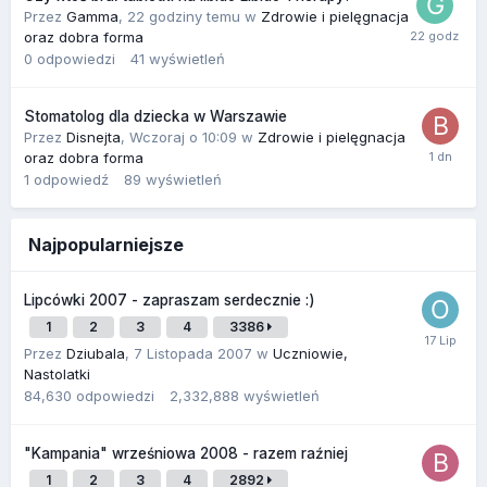
Przez
Gamma
,
22 godziny temu
w
Zdrowie i pielęgnacja
oraz dobra forma
0
odpowiedzi
41
wyświetleń
Stomatolog dla dziecka w Warszawie
Przez
Disnejta
,
Wczoraj o 10:09
w
Zdrowie i pielęgnacja
oraz dobra forma
1
odpowiedź
89
wyświetleń
Najpopularniejsze
Lipcówki 2007 - zapraszam serdecznie :)
1
2
3
4
3386
Przez
Dziubala
,
7 Listopada 2007
w
Uczniowie,
Nastolatki
84,630
odpowiedzi
2,332,888
wyświetleń
"Kampania" wrześniowa 2008 - razem raźniej
1
2
3
4
2892