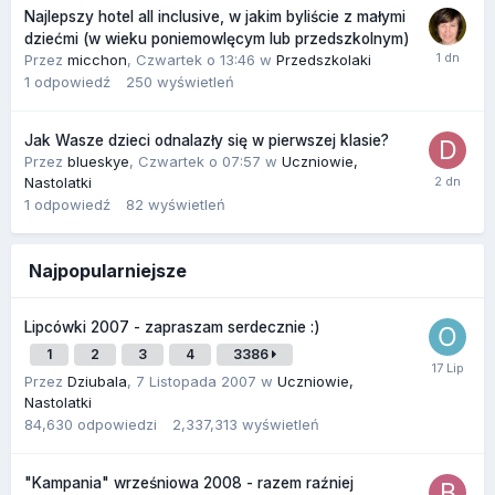
Najlepszy hotel all inclusive, w jakim byliście z małymi
dziećmi (w wieku poniemowlęcym lub przedszkolnym)
Przez
micchon
,
Czwartek o 13:46
w
Przedszkolaki
1
odpowiedź
250
wyświetleń
Jak Wasze dzieci odnalazły się w pierwszej klasie?
Przez
blueskye
,
Czwartek o 07:57
w
Uczniowie,
Nastolatki
1
odpowiedź
82
wyświetleń
Najpopularniejsze
Lipcówki 2007 - zapraszam serdecznie :)
1
2
3
4
3386
Przez
Dziubala
,
7 Listopada 2007
w
Uczniowie,
Nastolatki
84,630
odpowiedzi
2,337,313
wyświetleń
"Kampania" wrześniowa 2008 - razem raźniej