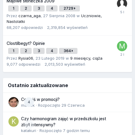
Majowe słoneczka 2009
1
2
3
4
2729
Przez
czarna_aga
,
27 Sierpnia 2008
w
Uczniowie,
Nastolatki
68,207
odpowiedzi
2,319,854
wyświetleń
Clostilbegyt? Opinie
1
2
3
4
364
Przez
Rysia06
,
23 Lutego 2019
w
9 miesięcy, ciąża
9,077
odpowiedzi
2,013,503
wyświetleń
Ostatnio zaktualizowane
Co dziś w promocji?
4
maciek
· Rozpoczęto
29 Czerwca
Czy harmonogram zajęć w przedszkolu jest
0
zbyt intensywny?
katakuri
· Rozpoczęto
7 godzin temu