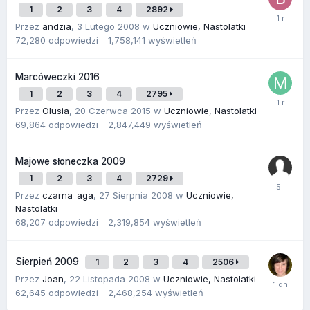
1
2
3
4
2892
Przez
andzia
,
3 Lutego 2008
w
Uczniowie, Nastolatki
72,280
odpowiedzi
1,758,141
wyświetleń
Marcóweczki 2016
1
2
3
4
2795
Przez
Olusia
,
20 Czerwca 2015
w
Uczniowie, Nastolatki
69,864
odpowiedzi
2,847,449
wyświetleń
Majowe słoneczka 2009
1
2
3
4
2729
Przez
czarna_aga
,
27 Sierpnia 2008
w
Uczniowie,
Nastolatki
68,207
odpowiedzi
2,319,854
wyświetleń
Sierpień 2009
1
2
3
4
2506
Przez
Joan
,
22 Listopada 2008
w
Uczniowie, Nastolatki
62,645
odpowiedzi
2,468,254
wyświetleń