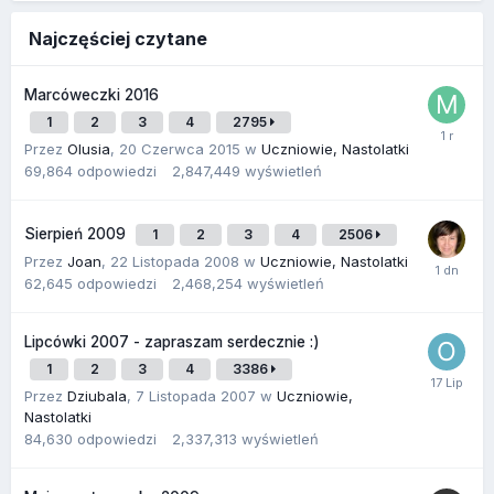
Najczęściej czytane
Marcóweczki 2016
1
2
3
4
2795
Przez
Olusia
,
20 Czerwca 2015
w
Uczniowie, Nastolatki
69,864
odpowiedzi
2,847,449
wyświetleń
Sierpień 2009
1
2
3
4
2506
Przez
Joan
,
22 Listopada 2008
w
Uczniowie, Nastolatki
62,645
odpowiedzi
2,468,254
wyświetleń
Lipcówki 2007 - zapraszam serdecznie :)
1
2
3
4
3386
Przez
Dziubala
,
7 Listopada 2007
w
Uczniowie,
Nastolatki
84,630
odpowiedzi
2,337,313
wyświetleń