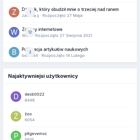
Dźwięk, który obudził mnie o trzeciej nad ranem
1
zackr.a.y
· Rozpoczęto
27 Maja
Zakupy internetowe
12
Wula
· Rozpoczęto
27 Sierpnia 2021
Publikacja artykułów naukowych
2
berus44
· Rozpoczęto
14 Lutego
Najaktywniejsi użytkownicy
desb0022
8448
żoo
6054
pltgevemvc
5619