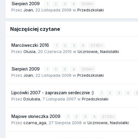
Sierpień 2009
1
2
3
4
2506
Przez
Joan
,
22 Listopada 2008
w
Przedszkolaki
Najczęściej czytane
Marcóweczki 2016
1
2
3
4
2795
Przez
Olusia
,
20 Czerwca 2015
w
Uczniowie, Nastolatki
Sierpień 2009
1
2
3
4
2506
Przez
Joan
,
22 Listopada 2008
w
Przedszkolaki
Lipcówki 2007 - zapraszam serdecznie :)
1
2
3
4
Przez
Dziubala
,
7 Listopada 2007
w
Przedszkolaki
Majowe słoneczka 2009
1
2
3
4
2729
Przez
czarna_aga
,
27 Sierpnia 2008
w
Uczniowie, Nastolatki