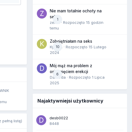
Nie mam totalnie ochoty na
seks
1
zenla
· Rozpoczęto
15 godzin
temu
Zobojętniałam na seks
Kynara
10
· Rozpoczęto
15 Lutego
2024
Mój mąż ma problem z
osiągnięciem erekcji
6
Dafiorda
· Rozpoczęto
1 Lipca
2025
WNIK
Najaktywniejsi użytkownicy
temu
desb0022
 pełną listę)
8448