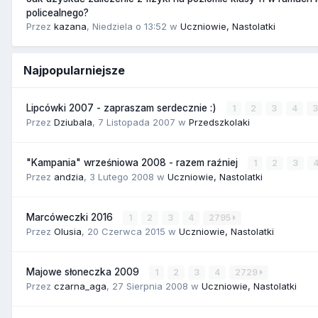
policealnego?
Przez
kazana
,
Niedziela o 13:52
w
Uczniowie, Nastolatki
Najpopularniejsze
Lipcówki 2007 - zapraszam serdecznie :)
1
2
3
4
Przez
Dziubala
,
7 Listopada 2007
w
Przedszkolaki
"Kampania" wrześniowa 2008 - razem raźniej
1
2
3
Przez
andzia
,
3 Lutego 2008
w
Uczniowie, Nastolatki
Marcóweczki 2016
1
2
3
4
2795
Przez
Olusia
,
20 Czerwca 2015
w
Uczniowie, Nastolatki
Majowe słoneczka 2009
1
2
3
4
2729
Przez
czarna_aga
,
27 Sierpnia 2008
w
Uczniowie, Nastolatki