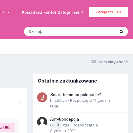
MENTY
Zarejestruj się
Posiadasz konto? Zaloguj się
Cała aktywność
Ostatnio zaktualizowane
Smart home co polecacie?
blueskye
0
· Rozpoczęto
11 godzin
temu
Antykoncepcja
Gość Kizia · Rozpoczęto
3
8
 z URL
Stycznia 2019