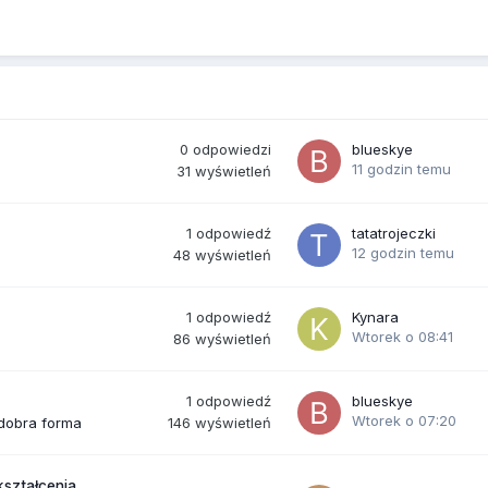
0
odpowiedzi
blueskye
11 godzin temu
31
wyświetleń
1
odpowiedź
tatatrojeczki
12 godzin temu
48
wyświetleń
1
odpowiedź
Kynara
Wtorek o 08:41
86
wyświetleń
1
odpowiedź
blueskye
Wtorek o 07:20
146
wyświetleń
 dobra forma
kształcenia