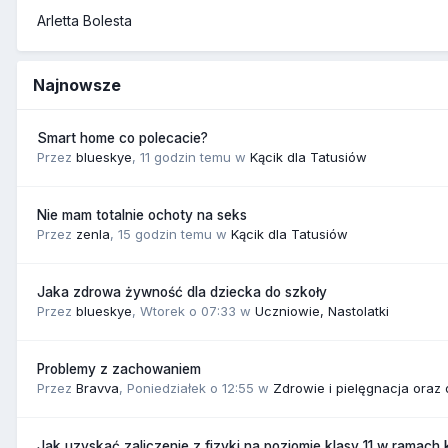
Arletta Bolesta
Najnowsze
Smart home co polecacie?
Przez
blueskye
,
11 godzin temu
w
Kącik dla Tatusiów
Nie mam totalnie ochoty na seks
Przez
zenla
,
15 godzin temu
w
Kącik dla Tatusiów
Jaka zdrowa żywność dla dziecka do szkoły
Przez
blueskye
,
Wtorek o 07:33
w
Uczniowie, Nastolatki
Problemy z zachowaniem
Przez
Bravva
,
Poniedziałek o 12:55
w
Zdrowie i pielęgnacja oraz
Jak uzyskać zaliczenie z fizyki na poziomie klasy 11 w ramach 