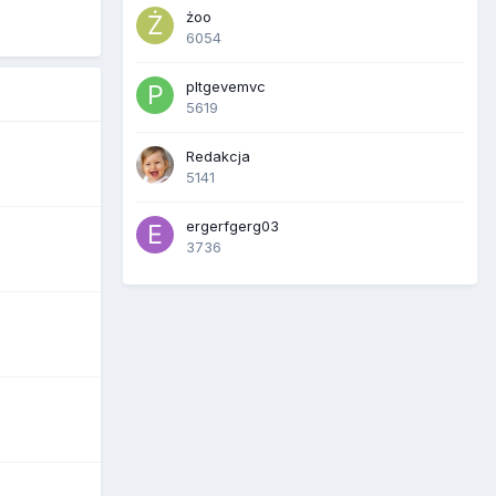
żoo
6054
pltgevemvc
5619
Redakcja
5141
ergerfgerg03
3736