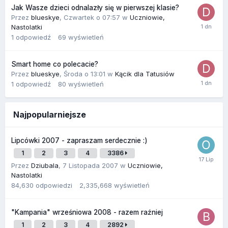
Jak Wasze dzieci odnalazły się w pierwszej klasie?
Przez
blueskye
,
Czwartek o 07:57
w
Uczniowie,
Nastolatki
1
odpowiedź
69
wyświetleń
Smart home co polecacie?
Przez
blueskye
,
Środa o 13:01
w
Kącik dla Tatusiów
1
odpowiedź
80
wyświetleń
Najpopularniejsze
Lipcówki 2007 - zapraszam serdecznie :)
1
2
3
4
3386
Przez
Dziubala
,
7 Listopada 2007
w
Uczniowie,
Nastolatki
84,630
odpowiedzi
2,335,668
wyświetleń
"Kampania" wrześniowa 2008 - razem raźniej
1
2
3
4
2892