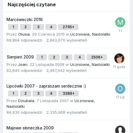
Najczęściej czytane
Marcóweczki 2016
1
2
3
4
2795
Przez
Olusia
,
20 Czerwca 2015
w
Uczniowie, Nastolatki
69,864
odpowiedzi
2,843,670
wyświetleń
Sierpień 2009
1
2
3
4
2506
Przez
Joan
,
22 Listopada 2008
w
Uczniowie, Nastolatki
62,645
odpowiedzi
2,467,042
wyświetleń
Lipcówki 2007 - zapraszam serdecznie :)
1
2
3
4
3386
Przez
Dziubala
,
7 Listopada 2007
w
Uczniowie,
Nastolatki
84,630
odpowiedzi
2,335,668
wyświetleń
Majowe słoneczka 2009