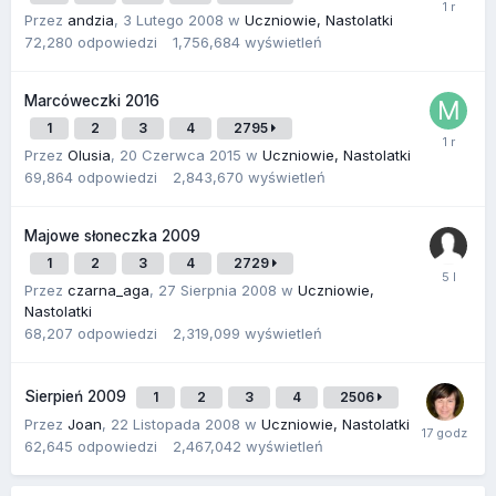
Przez
andzia
,
3 Lutego 2008
w
Uczniowie, Nastolatki
72,280
odpowiedzi
1,756,684
wyświetleń
Marcóweczki 2016
1
2
3
4
2795
Przez
Olusia
,
20 Czerwca 2015
w
Uczniowie, Nastolatki
69,864
odpowiedzi
2,843,670
wyświetleń
Majowe słoneczka 2009
1
2
3
4
2729
Przez
czarna_aga
,
27 Sierpnia 2008
w
Uczniowie,
Nastolatki
68,207
odpowiedzi
2,319,099
wyświetleń
Sierpień 2009
1
2
3
4
2506
Przez
Joan
,
22 Listopada 2008
w
Uczniowie, Nastolatki
62,645
odpowiedzi
2,467,042
wyświetleń