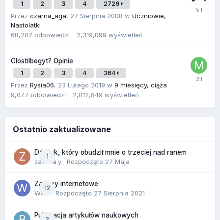
1
2
3
4
2729
Przez
czarna_aga
,
27 Sierpnia 2008
w
Uczniowie,
Nastolatki
68,207
odpowiedzi
2,319,099
wyświetleń
Clostilbegyt? Opinie
1
2
3
4
364
Przez
Rysia06
,
23 Lutego 2019
w
9 miesięcy, ciąża
9,077
odpowiedzi
2,012,849
wyświetleń
Ostatnio zaktualizowane
Dźwięk, który obudził mnie o trzeciej nad ranem
1
zackr.a.y
· Rozpoczęto
27 Maja
Zakupy internetowe
12
Wula
· Rozpoczęto
27 Sierpnia 2021
Publikacja artykułów naukowych
2