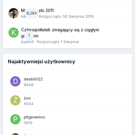
Majóweczki 2011
8,284
kikarika
· Rozpoczęto
30 Sierpnia 2010
Czteroipółlatek zmagający się z ciągłym
1
gniewem
kyoto5
· Rozpoczęto
1 Sierpnia
Najaktywniejsi użytkownicy
desb0022
8448
żoo
6054
pltgevemvc
5619