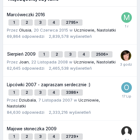
Marcóweczki 2016
1
2
3
4
2795
Przez
Olusia
,
20 Czerwca 2015
w
Uczniowie, Nastolatki
69,864
odpowiedzi
2,839,578
wyświetleń
Sierpień 2009
1
2
3
4
2506
Przez
Joan
,
22 Listopada 2008
w
Uczniowie, Nastolatki
62,645
odpowiedzi
2,465,538
wyświetleń
Lipcówki 2007 - zapraszam serdecznie :)
1
2
3
4
3386
Przez
Dziubala
,
7 Listopada 2007
w
Uczniowie,
Nastolatki
84,630
odpowiedzi
2,333,216
wyświetleń
Majowe słoneczka 2009
1
2
3
4
2729