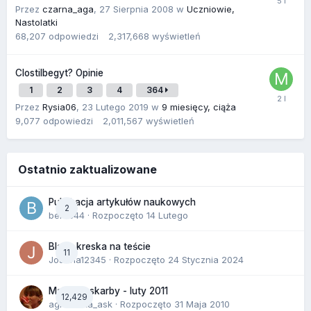
Przez
czarna_aga
,
27 Sierpnia 2008
w
Uczniowie,
Nastolatki
68,207
odpowiedzi
2,317,668
wyświetleń
Clostilbegyt? Opinie
1
2
3
4
364
Przez
Rysia06
,
23 Lutego 2019
w
9 miesięcy, ciąża
9,077
odpowiedzi
2,011,567
wyświetleń
Ostatnio zaktualizowane
Publikacja artykułów naukowych
2
berus44
· Rozpoczęto
14 Lutego
Blada kreska na teście
11
Joanna12345
· Rozpoczęto
24 Stycznia 2024
Malutkie skarby - luty 2011
12,429
agnieszka_ask
· Rozpoczęto
31 Maja 2010