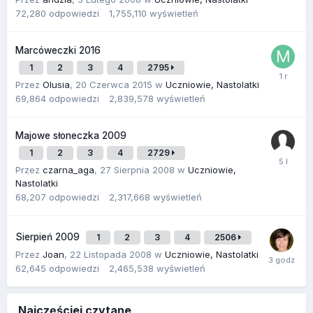
72,280
odpowiedzi
1,755,110
wyświetleń
Marcóweczki 2016
1
2
3
4
2795
Przez
Olusia
,
20 Czerwca 2015
w
Uczniowie, Nastolatki
69,864
odpowiedzi
2,839,578
wyświetleń
Majowe słoneczka 2009
1
2
3
4
2729
Przez
czarna_aga
,
27 Sierpnia 2008
w
Uczniowie,
Nastolatki
68,207
odpowiedzi
2,317,668
wyświetleń
Sierpień 2009
1
2
3
4
2506
Przez
Joan
,
22 Listopada 2008
w
Uczniowie, Nastolatki
62,645
odpowiedzi
2,465,538
wyświetleń
Najczęściej czytane