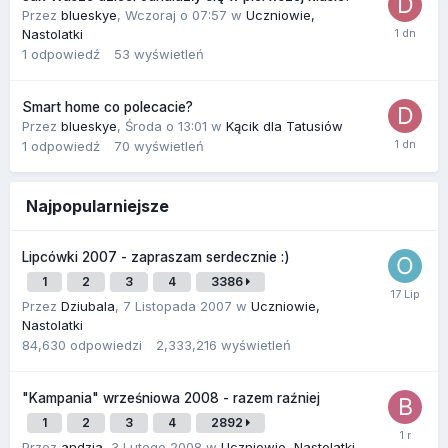
Przez
blueskye
,
Wczoraj o 07:57
w
Uczniowie,
Nastolatki
1
odpowiedź
53
wyświetleń
Smart home co polecacie?
Przez
blueskye
,
Środa o 13:01
w
Kącik dla Tatusiów
1
odpowiedź
70
wyświetleń
Najpopularniejsze
Lipcówki 2007 - zapraszam serdecznie :)
1
2
3
4
3386
Przez
Dziubala
,
7 Listopada 2007
w
Uczniowie,
Nastolatki
84,630
odpowiedzi
2,333,216
wyświetleń
"Kampania" wrześniowa 2008 - razem raźniej
1
2
3
4
2892
Przez
andzia
,
3 Lutego 2008
w
Uczniowie, Nastolatki