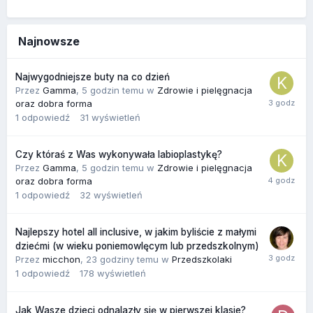
Najnowsze
Najwygodniejsze buty na co dzień
Przez
Gamma
,
5 godzin temu
w
Zdrowie i pielęgnacja
oraz dobra forma
1
odpowiedź
31
wyświetleń
Czy któraś z Was wykonywała labioplastykę?
Przez
Gamma
,
5 godzin temu
w
Zdrowie i pielęgnacja
oraz dobra forma
1
odpowiedź
32
wyświetleń
Najlepszy hotel all inclusive, w jakim byliście z małymi
dziećmi (w wieku poniemowlęcym lub przedszkolnym)
Przez
micchon
,
23 godziny temu
w
Przedszkolaki
1
odpowiedź
178
wyświetleń
Jak Wasze dzieci odnalazły się w pierwszej klasie?