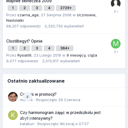
Majowe słoneczka 2009
1
2
3
4
2729
Przez
czarna_aga
,
27 Sierpnia 2008
w
Uczniowie,
Nastolatki
68,207
odpowiedzi
2,320,750
wyświetleń
Clostilbegyt? Opinie
1
2
3
4
364
Przez
Rysia06
,
23 Lutego 2019
w
9 miesięcy, ciąża
9,077
odpowiedzi
2,013,617
wyświetleń
Ostatnio zaktualizowane
Co dziś w promocji?
4
maciek
· Rozpoczęto
29 Czerwca
Czy harmonogram zajęć w przedszkolu jest
0
zbyt intensywny?
katakuri
· Rozpoczęto
Wczoraj o 07:57