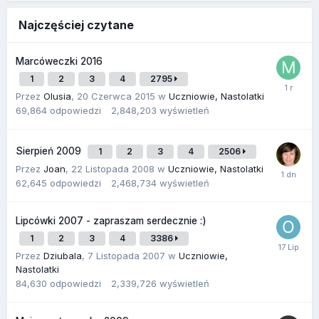
Najczęściej czytane
Marcóweczki 2016
1
2
3
4
2795
Przez
Olusia
,
20 Czerwca 2015
w
Uczniowie, Nastolatki
69,864
odpowiedzi
2,848,203
wyświetleń
Sierpień 2009
1
2
3
4
2506
Przez
Joan
,
22 Listopada 2008
w
Uczniowie, Nastolatki
62,645
odpowiedzi
2,468,734
wyświetleń
Lipcówki 2007 - zapraszam serdecznie :)
1
2
3
4
3386
Przez
Dziubala
,
7 Listopada 2007
w
Uczniowie,
Nastolatki
84,630
odpowiedzi
2,339,726
wyświetleń