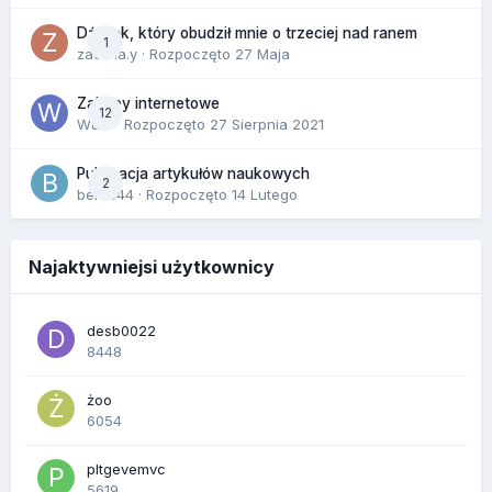
Dźwięk, który obudził mnie o trzeciej nad ranem
1
zackr.a.y
· Rozpoczęto
27 Maja
Zakupy internetowe
12
Wula
· Rozpoczęto
27 Sierpnia 2021
Publikacja artykułów naukowych
2
berus44
· Rozpoczęto
14 Lutego
Najaktywniejsi użytkownicy
desb0022
8448
żoo
6054
pltgevemvc
5619