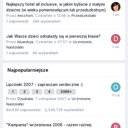
Najlepszy hotel all inclusive, w jakim byliście z małymi
dziećmi (w wieku poniemowlęcym lub przedszkolnym)
Przez
micchon
,
Czwartek o 13:46
w
Przedszkolaki
1
odpowiedź
284
wyświetleń
Jak Wasze dzieci odnalazły się w pierwszej klasie?
Przez
blueskye
,
Czwartek o 07:57
w
Uczniowie,
Nastolatki
1
odpowiedź
96
wyświetleń
Najpopularniejsze
Lipcówki 2007 - zapraszam serdecznie :)
1
2
3
4
3386
Przez
Dziubala
,
7 Listopada 2007
w
Uczniowie,
Nastolatki
84,630
odpowiedzi
2,339,726
wyświetleń
"Kampania" wrześniowa 2008 - razem raźniej