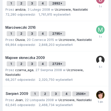
1
2
3
4
2892
Przez
andzia
,
3 Lutego 2008
w
Uczniowie, Nastolatki
72,280
odpowiedzi
1,761,915
wyświetleń
Marcóweczki 2016
1
2
3
4
2795
Przez
Olusia
,
20 Czerwca 2015
w
Uczniowie, Nastolatki
69,864
odpowiedzi
2,848,203
wyświetleń
Majowe słoneczka 2009
1
2
3
4
2729
Przez
czarna_aga
,
27 Sierpnia 2008
w
Uczniowie,
Nastolatki
68,207
odpowiedzi
2,320,750
wyświetleń
Sierpień 2009
1
2
3
4
2506
Przez
Joan
,
22 Listopada 2008
w
Uczniowie, Nastolatki
62,645
odpowiedzi
2,468,734
wyświetleń