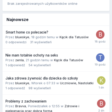
Brak zarejestrowanych użytkowników online
Najnowsze
Smart home co polecacie?
Przez
blueskye
,
18 godzin temu
w
Kącik dla Tatusiów
0
odpowiedzi
31
wyświetleń
Nie mam totalnie ochoty na seks
Przez
zenla
,
21 godzin temu
w
Kącik dla Tatusiów
1
odpowiedź
54
wyświetleń
Jaka zdrowa żywność dla dziecka do szkoły
Przez
blueskye
,
Wtorek o 07:33
w
Uczniowie, Nastolatki
1
odpowiedź
98
wyświetleń
Problemy z zachowaniem
Przez
Bravva
,
Poniedziałek o 12:55
w
Zdrowie i
pielęgnacja oraz dobra forma