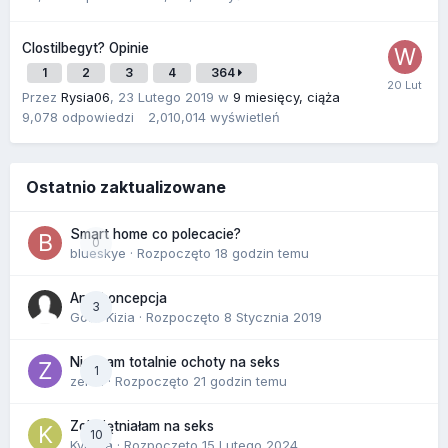
Clostilbegyt? Opinie
1
2
3
4
364
Przez
Rysia06
,
23 Lutego 2019
w
9 miesięcy, ciąża
9,078
odpowiedzi
2,010,014
wyświetleń
Ostatnio zaktualizowane
Smart home co polecacie?
0
blueskye
· Rozpoczęto
18 godzin temu
Antykoncepcja
3
Gość Kizia · Rozpoczęto
8 Stycznia 2019
Nie mam totalnie ochoty na seks
1
zenla
· Rozpoczęto
21 godzin temu
Zobojętniałam na seks
10
Kynara
· Rozpoczęto
15 Lutego 2024