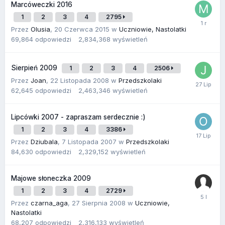
Marcóweczki 2016
1
2
3
4
2795
Przez
Olusia
,
20 Czerwca 2015
w
Uczniowie, Nastolatki
69,864
odpowiedzi
2,834,368
wyświetleń
Sierpień 2009
1
2
3
4
2506
Przez
Joan
,
22 Listopada 2008
w
Przedszkolaki
62,645
odpowiedzi
2,463,346
wyświetleń
Lipcówki 2007 - zapraszam serdecznie :)
1
2
3
4
3386
Przez
Dziubala
,
7 Listopada 2007
w
Przedszkolaki
84,630
odpowiedzi
2,329,152
wyświetleń
Majowe słoneczka 2009
1
2
3
4
2729
Przez
czarna_aga
,
27 Sierpnia 2008
w
Uczniowie,
Nastolatki
68,207
odpowiedzi
2,316,133
wyświetleń