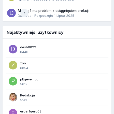
Mój mąż ma problem z osiągnięciem erekcji
6
Dafiorda
· Rozpoczęto
1 Lipca 2025
Najaktywniejsi użytkownicy
desb0022
8448
żoo
6054
pltgevemvc
5619
Redakcja
5141
ergerfgerg03