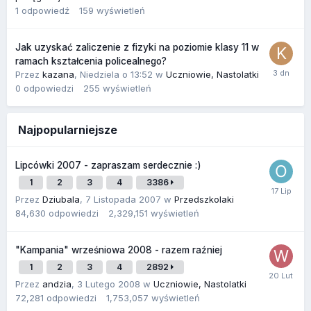
1
odpowiedź
159
wyświetleń
Jak uzyskać zaliczenie z fizyki na poziomie klasy 11 w
ramach kształcenia policealnego?
Przez
kazana
,
Niedziela o 13:52
w
Uczniowie, Nastolatki
0
odpowiedzi
255
wyświetleń
Najpopularniejsze
Lipcówki 2007 - zapraszam serdecznie :)
1
2
3
4
3386
Przez
Dziubala
,
7 Listopada 2007
w
Przedszkolaki
84,630
odpowiedzi
2,329,151
wyświetleń
"Kampania" wrześniowa 2008 - razem raźniej
1
2
3
4
2892
Przez
andzia
,
3 Lutego 2008
w
Uczniowie, Nastolatki
72,281
odpowiedzi
1,753,057
wyświetleń