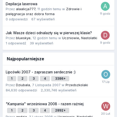
Depilacja laserowa
Przez
alaalicja777
,
11 godzin temu
w
Zdrowie i
pielęgnacja oraz dobra forma
0
odpowiedzi
67
wyświetleń
Jak Wasze dzieci odnalazły się w pierwszej klasie?
Przez
blueskye
,
12 godzin temu
w
Uczniowie, Nastolatki
1
odpowiedź
39
wyświetleń
Najpopularniejsze
Lipcówki 2007 - zapraszam serdecznie :)
1
2
3
4
3386
Przez
Dziubala
,
7 Listopada 2007
w
Przedszkolaki
84,630
odpowiedzi
2,330,746
wyświetleń
"Kampania" wrześniowa 2008 - razem raźniej
1
2
3
4
2892
Przez
andzia
,
3 Lutego 2008
w
Uczniowie, Nastolatki