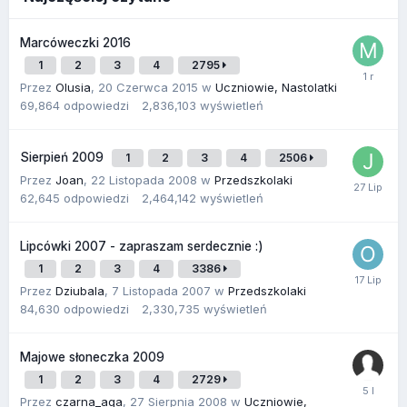
Marcóweczki 2016
1
2
3
4
2795
Przez
Olusia
,
20 Czerwca 2015
w
Uczniowie, Nastolatki
69,864
odpowiedzi
2,836,103
wyświetleń
Sierpień 2009
1
2
3
4
2506
Przez
Joan
,
22 Listopada 2008
w
Przedszkolaki
62,645
odpowiedzi
2,464,142
wyświetleń
Lipcówki 2007 - zapraszam serdecznie :)
1
2
3
4
3386
Przez
Dziubala
,
7 Listopada 2007
w
Przedszkolaki
84,630
odpowiedzi
2,330,735
wyświetleń
Majowe słoneczka 2009
1
2
3
4
2729
Przez
czarna_aga
,
27 Sierpnia 2008
w
Uczniowie,