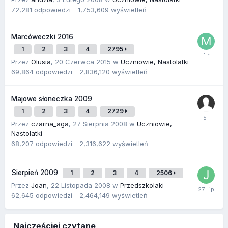
72,281
odpowiedzi
1,753,609
wyświetleń
Marcóweczki 2016
1
2
3
4
2795
Przez
Olusia
,
20 Czerwca 2015
w
Uczniowie, Nastolatki
69,864
odpowiedzi
2,836,120
wyświetleń
Majowe słoneczka 2009
1
2
3
4
2729
Przez
czarna_aga
,
27 Sierpnia 2008
w
Uczniowie,
Nastolatki
68,207
odpowiedzi
2,316,622
wyświetleń
Sierpień 2009
1
2
3
4
2506
Przez
Joan
,
22 Listopada 2008
w
Przedszkolaki
62,645
odpowiedzi
2,464,149
wyświetleń
Najczęściej czytane