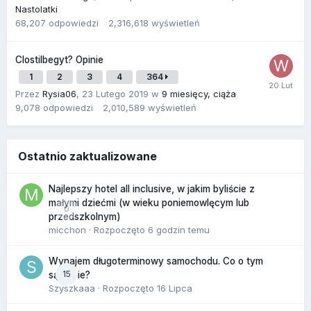
Nastolatki
68,207
odpowiedzi
2,316,618
wyświetleń
Clostilbegyt? Opinie
1
2
3
4
364
Przez
Rysia06
,
23 Lutego 2019
w
9 miesięcy, ciąża
9,078
odpowiedzi
2,010,589
wyświetleń
Ostatnio zaktualizowane
Najlepszy hotel all inclusive, w jakim byliście z
małymi dziećmi (w wieku poniemowlęcym lub
0
przedszkolnym)
micchon
· Rozpoczęto
6 godzin temu
Wynajem długoterminowy samochodu. Co o tym
15
sądzicie?
Szyszkaaa
· Rozpoczęto
16 Lipca