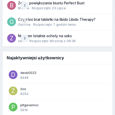
Żel do powiększania biustu Perfect Bust
2
Bravva
· Rozpoczęto
23 Lipca
Czy ktoś brał tabletki na libido Libido Therapy?
0
Gamma
· Rozpoczęto
7 godzin temu
Nie mam totalnie ochoty na seks
2
zenla
· Rozpoczęto
Wczoraj o 09:36
Najaktywniejsi użytkownicy
desb0022
8448
żoo
6054
pltgevemvc
5619