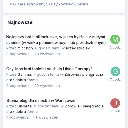
Brak zarejestrowanych użytkowników online
Najnowsze
Najlepszy hotel all inclusive, w jakim byliście z małymi
dziećmi (w wieku poniemowlęcym lub przedszkolnym)
Przez
micchon
,
6 godzin temu
w
Przedszkolaki
0
odpowiedzi
70
wyświetleń
Czy ktoś brał tabletki na libido Libido Therapy?
Przez
Gamma
,
7 godzin temu
w
Zdrowie i pielęgnacja
oraz dobra forma
0
odpowiedzi
29
wyświetleń
Stomatolog dla dziecka w Warszawie
Przez
Disnejta
,
9 godzin temu
w
Zdrowie i pielęgnacja
oraz dobra forma
1
odpowiedź
44
wyświetleń