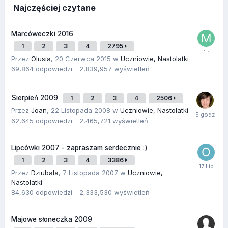
Najczęściej czytane
Marcóweczki 2016
1
2
3
4
2795
Przez
Olusia
,
20 Czerwca 2015
w
Uczniowie, Nastolatki
69,864
odpowiedzi
2,839,957
wyświetleń
Sierpień 2009
1
2
3
4
2506
Przez
Joan
,
22 Listopada 2008
w
Uczniowie, Nastolatki
62,645
odpowiedzi
2,465,721
wyświetleń
Lipcówki 2007 - zapraszam serdecznie :)
1
2
3
4
3386
Przez
Dziubala
,
7 Listopada 2007
w
Uczniowie,
Nastolatki
84,630
odpowiedzi
2,333,530
wyświetleń
Majowe słoneczka 2009