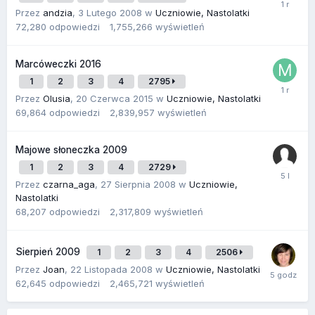
Przez
andzia
,
3 Lutego 2008
w
Uczniowie, Nastolatki
72,280
odpowiedzi
1,755,266
wyświetleń
Marcóweczki 2016
1
2
3
4
2795
Przez
Olusia
,
20 Czerwca 2015
w
Uczniowie, Nastolatki
69,864
odpowiedzi
2,839,957
wyświetleń
Majowe słoneczka 2009
1
2
3
4
2729
Przez
czarna_aga
,
27 Sierpnia 2008
w
Uczniowie,
Nastolatki
68,207
odpowiedzi
2,317,809
wyświetleń
Sierpień 2009
1
2
3
4
2506
Przez
Joan
,
22 Listopada 2008
w
Uczniowie, Nastolatki
62,645
odpowiedzi
2,465,721
wyświetleń