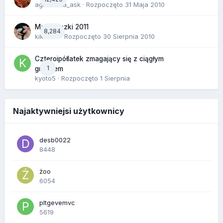
agnieszka_ask
· Rozpoczęto
31 Maja 2010
Majóweczki 2011
8,284
kikarika
· Rozpoczęto
30 Sierpnia 2010
Czteroipółlatek zmagający się z ciągłym
1
gniewem
kyoto5
· Rozpoczęto
1 Sierpnia
Najaktywniejsi użytkownicy
desb0022
8448
żoo
6054
pltgevemvc
5619