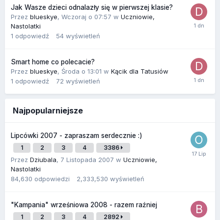
Jak Wasze dzieci odnalazły się w pierwszej klasie?
Przez
blueskye
,
Wczoraj o 07:57
w
Uczniowie,
Nastolatki
1
odpowiedź
54
wyświetleń
Smart home co polecacie?
Przez
blueskye
,
Środa o 13:01
w
Kącik dla Tatusiów
1
odpowiedź
72
wyświetleń
Najpopularniejsze
Lipcówki 2007 - zapraszam serdecznie :)
1
2
3
4
3386
Przez
Dziubala
,
7 Listopada 2007
w
Uczniowie,
Nastolatki
84,630
odpowiedzi
2,333,530
wyświetleń
"Kampania" wrześniowa 2008 - razem raźniej
1
2
3
4
2892