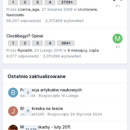
1
2
3
4
2729
Przez
czarna_aga
,
27 Sierpnia 2008
w
Uczniowie,
Nastolatki
68,207
odpowiedzi
2,317,809
wyświetleń
Clostilbegyt? Opinie
1
2
3
4
364
Przez
Rysia06
,
23 Lutego 2019
w
9 miesięcy, ciąża
9,077
odpowiedzi
2,011,898
wyświetleń
Ostatnio zaktualizowane
Publikacja artykułów naukowych
2
berus44
· Rozpoczęto
14 Lutego
Blada kreska na teście
11
Joanna12345
· Rozpoczęto
24 Stycznia 2024
Malutkie skarby - luty 2011
12,429