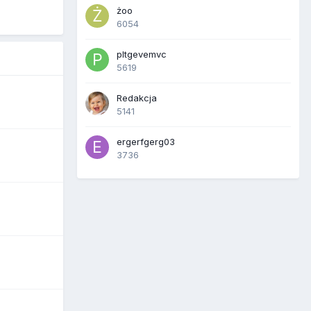
żoo
6054
pltgevemvc
5619
Redakcja
5141
ergerfgerg03
3736