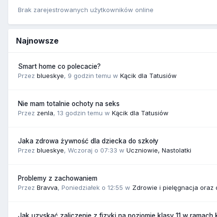
Brak zarejestrowanych użytkowników online
Najnowsze
Smart home co polecacie?
Przez
blueskye
,
9 godzin temu
w
Kącik dla Tatusiów
Nie mam totalnie ochoty na seks
Przez
zenla
,
13 godzin temu
w
Kącik dla Tatusiów
Jaka zdrowa żywność dla dziecka do szkoły
Przez
blueskye
,
Wczoraj o 07:33
w
Uczniowie, Nastolatki
Problemy z zachowaniem
Przez
Bravva
,
Poniedziałek o 12:55
w
Zdrowie i pielęgnacja oraz
Jak uzyskać zaliczenie z fizyki na poziomie klasy 11 w ramach 