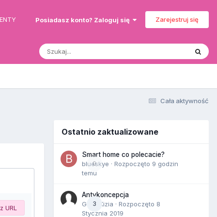
MENTY
Zarejestruj się
Posiadasz konto? Zaloguj się
Cała aktywność
Ostatnio zaktualizowane
Smart home co polecacie?
blueskye
0
· Rozpoczęto
9 godzin
temu
Antykoncepcja
Gość Kizia · Rozpoczęto
3
8
 z URL
Stycznia 2019