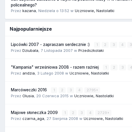
policealnego?
Przez
kazana
,
Niedziela o 13:52
w
Uczniowie, Nastolatki
Najpopularniejsze
Lipcówki 2007 - zapraszam serdecznie :)
1
2
3
4
Przez
Dziubala
,
7 Listopada 2007
w
Przedszkolaki
"Kampania" wrześniowa 2008 - razem raźniej
1
2
3
Przez
andzia
,
3 Lutego 2008
w
Uczniowie, Nastolatki
Marcóweczki 2016
1
2
3
4
2795
Przez
Olusia
,
20 Czerwca 2015
w
Uczniowie, Nastolatki
Majowe słoneczka 2009
1
2
3
4
2729
Przez
czarna_aga
,
27 Sierpnia 2008
w
Uczniowie, Nastolatki