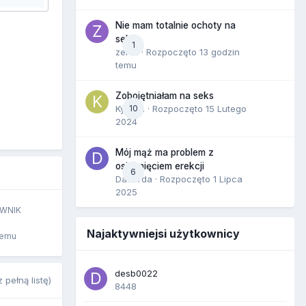
Nie mam totalnie ochoty na
seks
1
zenla
· Rozpoczęto
13 godzin
temu
Zobojętniałam na seks
Kynara
10
· Rozpoczęto
15 Lutego
2024
Mój mąż ma problem z
osiągnięciem erekcji
6
Dafiorda
· Rozpoczęto
1 Lipca
2025
WNIK
Najaktywniejsi użytkownicy
temu
desb0022
 pełną listę)
8448