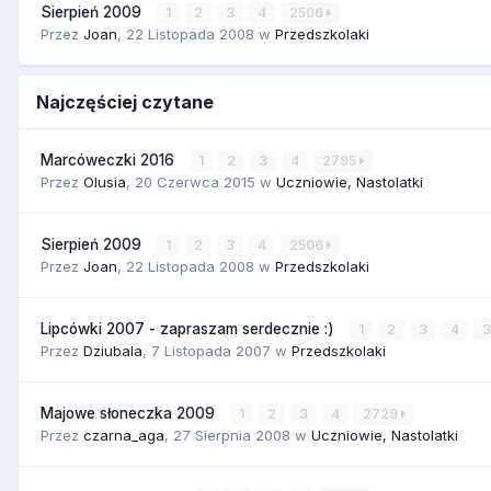
Sierpień 2009
1
2
3
4
2506
Przez
Joan
,
22 Listopada 2008
w
Przedszkolaki
Najczęściej czytane
Marcóweczki 2016
1
2
3
4
2795
Przez
Olusia
,
20 Czerwca 2015
w
Uczniowie, Nastolatki
Sierpień 2009
1
2
3
4
2506
Przez
Joan
,
22 Listopada 2008
w
Przedszkolaki
Lipcówki 2007 - zapraszam serdecznie :)
1
2
3
4
Przez
Dziubala
,
7 Listopada 2007
w
Przedszkolaki
Majowe słoneczka 2009
1
2
3
4
2729
Przez
czarna_aga
,
27 Sierpnia 2008
w
Uczniowie, Nastolatki