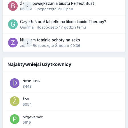
Żel do powiększania biustu Perfect Bust
2
Bravva
· Rozpoczęto
23 Lipca
Czy ktoś brał tabletki na libido Libido Therapy?
0
Gamma
· Rozpoczęto
17 godzin temu
Nie mam totalnie ochoty na seks
2
zenla
· Rozpoczęto
Środa o 09:36
Najaktywniejsi użytkownicy
desb0022
8448
żoo
6054
pltgevemvc
5619