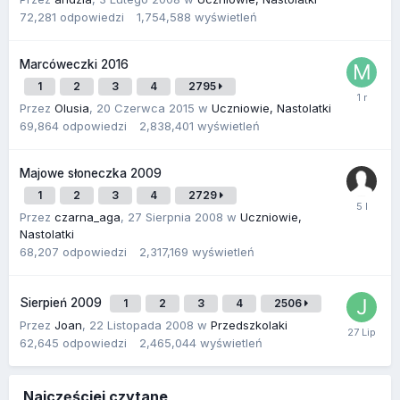
72,281
odpowiedzi
1,754,588
wyświetleń
Marcóweczki 2016
1
2
3
4
2795
Przez
Olusia
,
20 Czerwca 2015
w
Uczniowie, Nastolatki
69,864
odpowiedzi
2,838,401
wyświetleń
Majowe słoneczka 2009
1
2
3
4
2729
Przez
czarna_aga
,
27 Sierpnia 2008
w
Uczniowie,
Nastolatki
68,207
odpowiedzi
2,317,169
wyświetleń
Sierpień 2009
1
2
3
4
2506
Przez
Joan
,
22 Listopada 2008
w
Przedszkolaki
62,645
odpowiedzi
2,465,044
wyświetleń
Najczęściej czytane