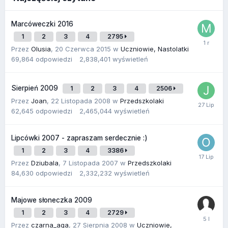
Marcóweczki 2016
1
2
3
4
2795
Przez
Olusia
,
20 Czerwca 2015
w
Uczniowie, Nastolatki
69,864
odpowiedzi
2,838,401
wyświetleń
Sierpień 2009
1
2
3
4
2506
Przez
Joan
,
22 Listopada 2008
w
Przedszkolaki
62,645
odpowiedzi
2,465,044
wyświetleń
Lipcówki 2007 - zapraszam serdecznie :)
1
2
3
4
3386
Przez
Dziubala
,
7 Listopada 2007
w
Przedszkolaki
84,630
odpowiedzi
2,332,232
wyświetleń
Majowe słoneczka 2009
1
2
3
4
2729
Przez
czarna_aga
,
27 Sierpnia 2008
w
Uczniowie,