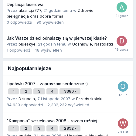
Depilacja laserowa
Przez
alaalicja777
,
21 godzin temu
w
Zdrowie i
pielęgnacja oraz dobra forma
0
odpowiedzi
90
wyświetleń
Jak Wasze dzieci odnalazły się w pierwszej klasie?
Przez
blueskye
,
21 godzin temu
w
Uczniowie, Nastolatki
1
odpowiedź
48
wyświetleń
Najpopularniejsze
Lipcówki 2007 - zapraszam serdecznie :)
1
2
3
4
3386
Przez
Dziubala
,
7 Listopada 2007
w
Przedszkolaki
84,630
odpowiedzi
2,332,232
wyświetleń
"Kampania" wrześniowa 2008 - razem raźniej
1
2
3
4
2892
Przez
andzia
,
3 Lutego 2008
w
Uczniowie, Nastolatki