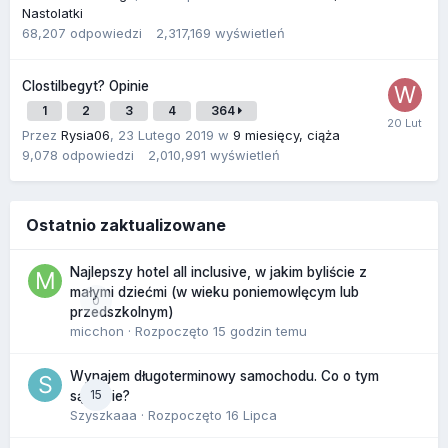
Nastolatki
68,207
odpowiedzi
2,317,169
wyświetleń
Clostilbegyt? Opinie
1
2
3
4
364
Przez
Rysia06
,
23 Lutego 2019
w
9 miesięcy, ciąża
9,078
odpowiedzi
2,010,991
wyświetleń
Ostatnio zaktualizowane
Najlepszy hotel all inclusive, w jakim byliście z
małymi dziećmi (w wieku poniemowlęcym lub
0
przedszkolnym)
micchon
· Rozpoczęto
15 godzin temu
Wynajem długoterminowy samochodu. Co o tym
15
sądzicie?
Szyszkaaa
· Rozpoczęto
16 Lipca