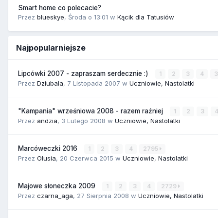
Smart home co polecacie?
Przez
blueskye
,
Środa o 13:01
w
Kącik dla Tatusiów
Najpopularniejsze
Lipcówki 2007 - zapraszam serdecznie :)
1
2
3
4
Przez
Dziubala
,
7 Listopada 2007
w
Uczniowie, Nastolatki
"Kampania" wrześniowa 2008 - razem raźniej
1
2
3
Przez
andzia
,
3 Lutego 2008
w
Uczniowie, Nastolatki
Marcóweczki 2016
1
2
3
4
2795
Przez
Olusia
,
20 Czerwca 2015
w
Uczniowie, Nastolatki
Majowe słoneczka 2009
1
2
3
4
2729
Przez
czarna_aga
,
27 Sierpnia 2008
w
Uczniowie, Nastolatki