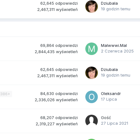
62,645
odpowiedzi
Dziubala
19 godzin temu
2,467,311
wyświetleń
69,864
odpowiedzi
Malwwwi.Mal
2 Czerwca 2025
2,844,435
wyświetleń
62,645
odpowiedzi
Dziubala
19 godzin temu
2,467,311
wyświetleń
84,630
odpowiedzi
Oleksandr
3386
17 Lipca
2,336,026
wyświetleń
68,207
odpowiedzi
Gość
27 Lipca 2021
2,319,227
wyświetleń