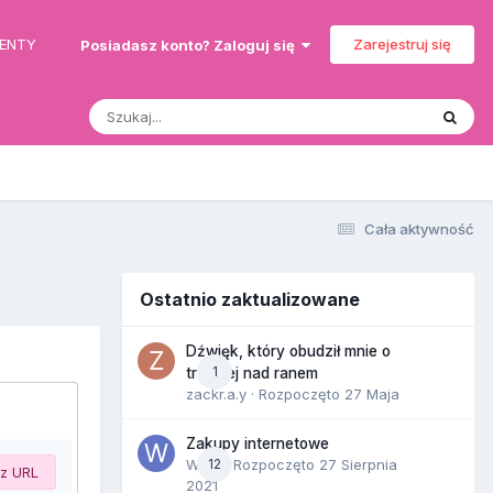
MENTY
Zarejestruj się
Posiadasz konto? Zaloguj się
Cała aktywność
Ostatnio zaktualizowane
Dźwięk, który obudził mnie o
1
trzeciej nad ranem
zackr.a.y
· Rozpoczęto
27 Maja
Zakupy internetowe
Wula
12
· Rozpoczęto
27 Sierpnia
 z URL
2021