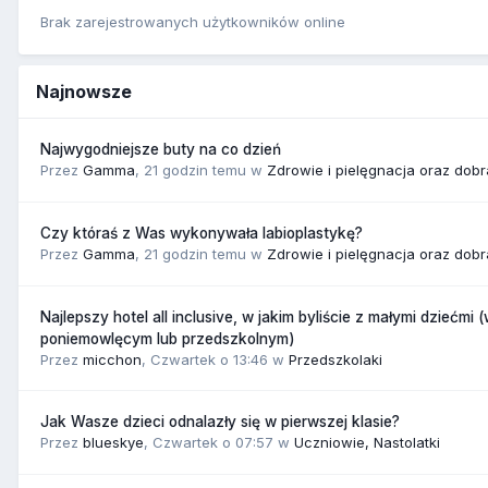
Brak zarejestrowanych użytkowników online
Najnowsze
Najwygodniejsze buty na co dzień
Przez
Gamma
,
21 godzin temu
w
Zdrowie i pielęgnacja oraz dob
Czy któraś z Was wykonywała labioplastykę?
Przez
Gamma
,
21 godzin temu
w
Zdrowie i pielęgnacja oraz dob
Najlepszy hotel all inclusive, w jakim byliście z małymi dziećmi 
poniemowlęcym lub przedszkolnym)
Przez
micchon
,
Czwartek o 13:46
w
Przedszkolaki
Jak Wasze dzieci odnalazły się w pierwszej klasie?
Przez
blueskye
,
Czwartek o 07:57
w
Uczniowie, Nastolatki