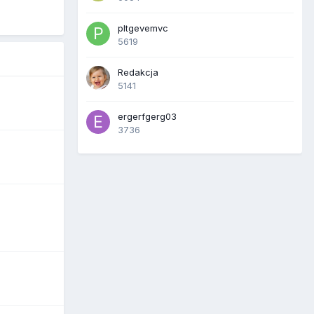
pltgevemvc
5619
Redakcja
5141
ergerfgerg03
3736