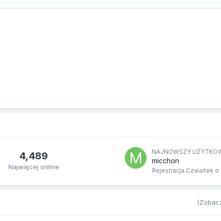
NAJNOWSZY UŻYTKO
4,489
micchon
Najwięcej online
Rejestracja
Czwartek o 
(Zobacz