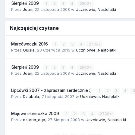
Sierpień 2009
1
2
3
4
2506
Przez
Joan
,
22 Listopada 2008
w
Uczniowie, Nastolatki
Najczęściej czytane
Marcóweczki 2016
1
2
3
4
2795
Przez
Olusia
,
20 Czerwca 2015
w
Uczniowie, Nastolatki
Sierpień 2009
1
2
3
4
2506
Przez
Joan
,
22 Listopada 2008
w
Uczniowie, Nastolatki
Lipcówki 2007 - zapraszam serdecznie :)
1
2
3
4
Przez
Dziubala
,
7 Listopada 2007
w
Uczniowie, Nastolatki
Majowe słoneczka 2009
1
2
3
4
2729
Przez
czarna_aga
,
27 Sierpnia 2008
w
Uczniowie, Nastolatki