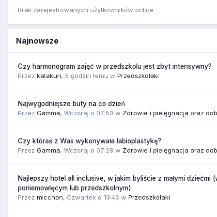
Brak zarejestrowanych użytkowników online
Najnowsze
Czy harmonogram zajęć w przedszkolu jest zbyt intensywny?
Przez
katakuri
,
5 godzin temu
w
Przedszkolaki
Najwygodniejsze buty na co dzień
Przez
Gamma
,
Wczoraj o 07:50
w
Zdrowie i pielęgnacja oraz do
Czy któraś z Was wykonywała labioplastykę?
Przez
Gamma
,
Wczoraj o 07:28
w
Zdrowie i pielęgnacja oraz do
Najlepszy hotel all inclusive, w jakim byliście z małymi dziećmi 
poniemowlęcym lub przedszkolnym)
Przez
micchon
,
Czwartek o 13:46
w
Przedszkolaki