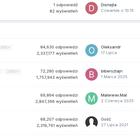
1
odpowiedź
Disnejta
Czwartek o 10:15
82
wyświetleń
84,630
odpowiedzi
Oleksandr
3386
17 Lipca
2,337,177
wyświetleń
72,280
odpowiedzi
bibersztajn
4
2892
1 Marca 2025
1,757,943
wyświetleń
69,864
odpowiedzi
Malwwwi.Mal
2 Czerwca 2025
2,847,396
wyświetleń
68,207
odpowiedzi
Gość
27 Lipca 2021
2,319,761
wyświetleń