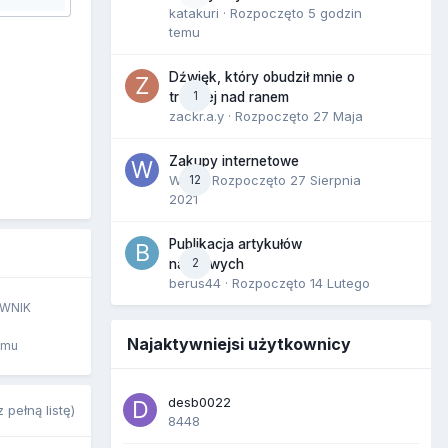
katakuri
· Rozpoczęto
5 godzin
temu
Dźwięk, który obudził mnie o
1
trzeciej nad ranem
zackr.a.y
· Rozpoczęto
27 Maja
Zakupy internetowe
Wula
12
· Rozpoczęto
27 Sierpnia
2021
Publikacja artykułów
2
naukowych
berus44
· Rozpoczęto
14 Lutego
WNIK
Najaktywniejsi użytkownicy
emu
desb0022
 pełną listę)
8448