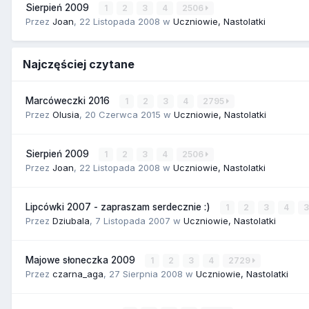
Sierpień 2009
1
2
3
4
2506
Przez
Joan
,
22 Listopada 2008
w
Uczniowie, Nastolatki
Najczęściej czytane
Marcóweczki 2016
1
2
3
4
2795
Przez
Olusia
,
20 Czerwca 2015
w
Uczniowie, Nastolatki
Sierpień 2009
1
2
3
4
2506
Przez
Joan
,
22 Listopada 2008
w
Uczniowie, Nastolatki
Lipcówki 2007 - zapraszam serdecznie :)
1
2
3
4
Przez
Dziubala
,
7 Listopada 2007
w
Uczniowie, Nastolatki
Majowe słoneczka 2009
1
2
3
4
2729
Przez
czarna_aga
,
27 Sierpnia 2008
w
Uczniowie, Nastolatki