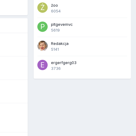
żoo
6054
pltgevemvc
5619
Redakcja
5141
ergerfgerg03
3736