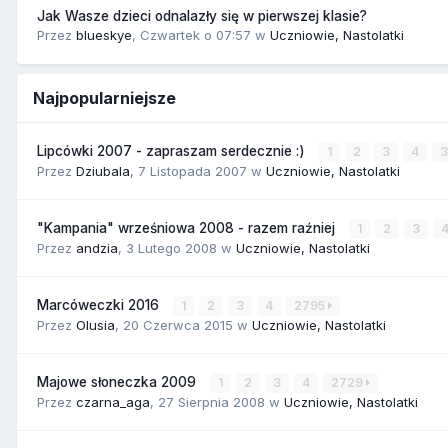
Jak Wasze dzieci odnalazły się w pierwszej klasie?
Przez
blueskye
,
Czwartek o 07:57
w
Uczniowie, Nastolatki
Najpopularniejsze
Lipcówki 2007 - zapraszam serdecznie :)
1
2
3
4
Przez
Dziubala
,
7 Listopada 2007
w
Uczniowie, Nastolatki
"Kampania" wrześniowa 2008 - razem raźniej
1
2
3
Przez
andzia
,
3 Lutego 2008
w
Uczniowie, Nastolatki
Marcóweczki 2016
1
2
3
4
2795
Przez
Olusia
,
20 Czerwca 2015
w
Uczniowie, Nastolatki
Majowe słoneczka 2009
1
2
3
4
2729
Przez
czarna_aga
,
27 Sierpnia 2008
w
Uczniowie, Nastolatki