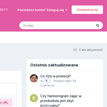
MENTY
Zarejestruj się
Posiadasz konto? Zaloguj się
Cała aktywność
Ostatnio zaktualizowane
Co dziś w promocji?
maciek
4
· Rozpoczęto
29
Czerwca
Czy harmonogram zajęć w
przedszkolu jest zbyt
 z URL
0
intensywny?