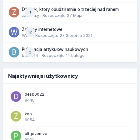
Dźwięk, który obudził mnie o trzeciej nad ranem
1
zackr.a.y
· Rozpoczęto
27 Maja
Zakupy internetowe
12
Wula
· Rozpoczęto
27 Sierpnia 2021
Publikacja artykułów naukowych
2
berus44
· Rozpoczęto
14 Lutego
Najaktywniejsi użytkownicy
desb0022
8448
żoo
6054
pltgevemvc
5619