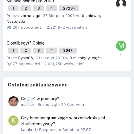
Majowe słoneczka 2009
1
2
3
4
2729
Przez
czarna_aga
,
27 Sierpnia 2008
w
Uczniowie,
Nastolatki
68,207
odpowiedzi
2,321,872
wyświetleń
Clostilbegyt? Opinie
1
2
3
4
364
Przez
Rysia06
,
23 Lutego 2019
w
9 miesięcy, ciąża
9,077
odpowiedzi
2,013,758
wyświetleń
Ostatnio zaktualizowane
Co dziś w promocji?
4
maciek
· Rozpoczęto
29 Czerwca
Czy harmonogram zajęć w przedszkolu jest
0
zbyt intensywny?
katakuri
· Rozpoczęto
Sobota o 07:57