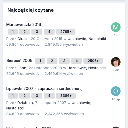
Najczęściej czytane
Marcóweczki 2016
1
2
3
4
2795
Przez
Olusia
,
20 Czerwca 2015
w
Uczniowie, Nastolatki
69,864
odpowiedzi
2,849,156
wyświetleń
Sierpień 2009
1
2
3
4
2506
Przez
Joan
,
22 Listopada 2008
w
Uczniowie, Nastolatki
62,645
odpowiedzi
2,469,614
wyświetleń
Lipcówki 2007 - zapraszam serdecznie :)
1
2
3
4
3386
Przez
Dziubala
,
7 Listopada 2007
w
Uczniowie,
Nastolatki
84,630
odpowiedzi
2,342,366
wyświetleń