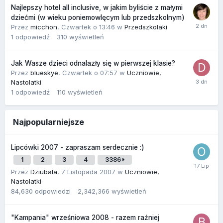
Najlepszy hotel all inclusive, w jakim byliście z małymi
dziećmi (w wieku poniemowlęcym lub przedszkolnym)
Przez
micchon
,
Czwartek o 13:46
w
Przedszkolaki
1
odpowiedź
310
wyświetleń
Jak Wasze dzieci odnalazły się w pierwszej klasie?
Przez
blueskye
,
Czwartek o 07:57
w
Uczniowie,
Nastolatki
1
odpowiedź
110
wyświetleń
Najpopularniejsze
Lipcówki 2007 - zapraszam serdecznie :)
1
2
3
4
3386
Przez
Dziubala
,
7 Listopada 2007
w
Uczniowie,
Nastolatki
84,630
odpowiedzi
2,342,366
wyświetleń
"Kampania" wrześniowa 2008 - razem raźniej