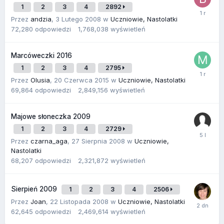
1
2
3
4
2892
Przez
andzia
,
3 Lutego 2008
w
Uczniowie, Nastolatki
72,280
odpowiedzi
1,768,038
wyświetleń
Marcóweczki 2016
1
2
3
4
2795
Przez
Olusia
,
20 Czerwca 2015
w
Uczniowie, Nastolatki
69,864
odpowiedzi
2,849,156
wyświetleń
Majowe słoneczka 2009
1
2
3
4
2729
Przez
czarna_aga
,
27 Sierpnia 2008
w
Uczniowie,
Nastolatki
68,207
odpowiedzi
2,321,872
wyświetleń
Sierpień 2009
1
2
3
4
2506
Przez
Joan
,
22 Listopada 2008
w
Uczniowie, Nastolatki
62,645
odpowiedzi
2,469,614
wyświetleń