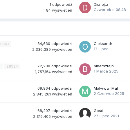
1
odpowiedź
Disnejta
Czwartek o 08:48
84
wyświetleń
84,630
odpowiedzi
Oleksandr
3386
17 Lipca
2,336,389
wyświetleń
72,280
odpowiedzi
bibersztajn
4
2892
1 Marca 2025
1,757,154
wyświetleń
69,864
odpowiedzi
Malwwwi.Mal
2 Czerwca 2025
2,845,261
wyświetleń
68,207
odpowiedzi
Gość
27 Lipca 2021
2,319,405
wyświetleń