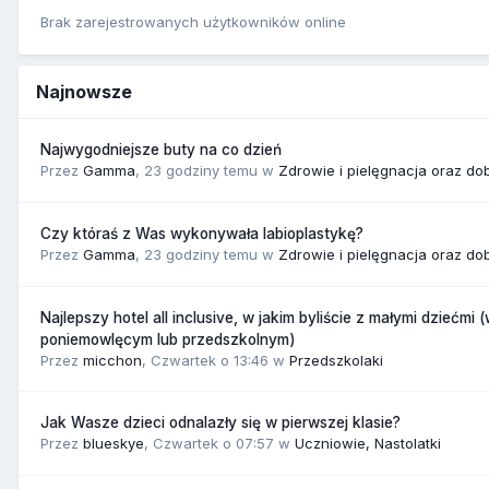
Brak zarejestrowanych użytkowników online
Najnowsze
Najwygodniejsze buty na co dzień
Przez
Gamma
,
23 godziny temu
w
Zdrowie i pielęgnacja oraz do
Czy któraś z Was wykonywała labioplastykę?
Przez
Gamma
,
23 godziny temu
w
Zdrowie i pielęgnacja oraz do
Najlepszy hotel all inclusive, w jakim byliście z małymi dziećmi 
poniemowlęcym lub przedszkolnym)
Przez
micchon
,
Czwartek o 13:46
w
Przedszkolaki
Jak Wasze dzieci odnalazły się w pierwszej klasie?
Przez
blueskye
,
Czwartek o 07:57
w
Uczniowie, Nastolatki