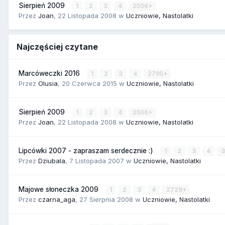
Sierpień 2009
1
2
3
4
2506
Przez
Joan
,
22 Listopada 2008
w
Uczniowie, Nastolatki
Najczęściej czytane
Marcóweczki 2016
1
2
3
4
2795
Przez
Olusia
,
20 Czerwca 2015
w
Uczniowie, Nastolatki
Sierpień 2009
1
2
3
4
2506
Przez
Joan
,
22 Listopada 2008
w
Uczniowie, Nastolatki
Lipcówki 2007 - zapraszam serdecznie :)
1
2
3
4
Przez
Dziubala
,
7 Listopada 2007
w
Uczniowie, Nastolatki
Majowe słoneczka 2009
1
2
3
4
2729
Przez
czarna_aga
,
27 Sierpnia 2008
w
Uczniowie, Nastolatki