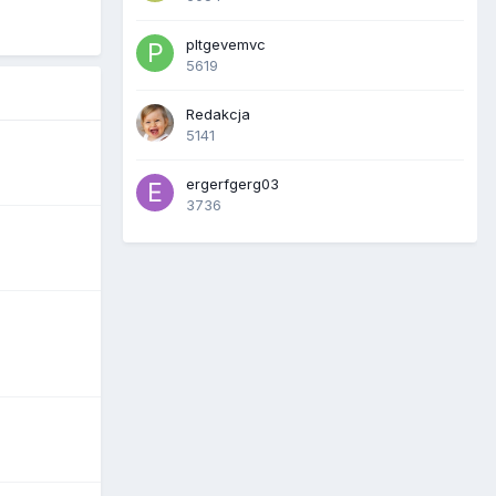
pltgevemvc
5619
Redakcja
5141
ergerfgerg03
3736