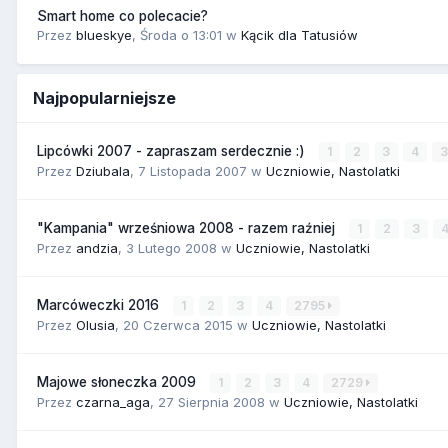
Smart home co polecacie?
Przez
blueskye
,
Środa o 13:01
w
Kącik dla Tatusiów
Najpopularniejsze
Lipcówki 2007 - zapraszam serdecznie :)
1
2
3
4
Przez
Dziubala
,
7 Listopada 2007
w
Uczniowie, Nastolatki
"Kampania" wrześniowa 2008 - razem raźniej
1
2
3
Przez
andzia
,
3 Lutego 2008
w
Uczniowie, Nastolatki
Marcóweczki 2016
1
2
3
4
2795
Przez
Olusia
,
20 Czerwca 2015
w
Uczniowie, Nastolatki
Majowe słoneczka 2009
1
2
3
4
2729
Przez
czarna_aga
,
27 Sierpnia 2008
w
Uczniowie, Nastolatki