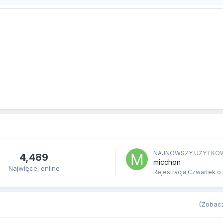
NAJNOWSZY UŻYTKO
4,489
micchon
Najwięcej online
Rejestracja
Czwartek o 
(Zobacz