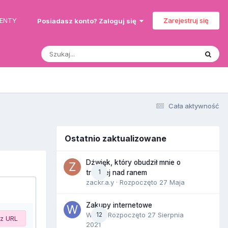
MENTY
Zarejestruj się
Posiadasz konto? Zaloguj się
Cała aktywność
Ostatnio zaktualizowane
Dźwięk, który obudził mnie o
1
trzeciej nad ranem
zackr.a.y
· Rozpoczęto
27 Maja
Zakupy internetowe
Wula
12
· Rozpoczęto
27 Sierpnia
 z URL
2021