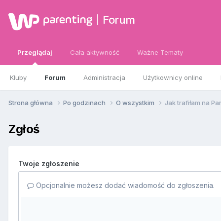
Forum
Przeglądaj
Cała aktywność
Ważne Tematy
Kluby
Forum
Administracja
Użytkownicy online
Strona główna
Po godzinach
O wszystkim
Jak trafiłam na Pa
Zgłoś
Twoje zgłoszenie
Opcjonalnie możesz dodać wiadomość do zgłoszenia.