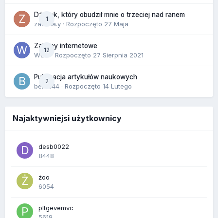
Dźwięk, który obudził mnie o trzeciej nad ranem
1
zackr.a.y
· Rozpoczęto
27 Maja
Zakupy internetowe
12
Wula
· Rozpoczęto
27 Sierpnia 2021
Publikacja artykułów naukowych
2
berus44
· Rozpoczęto
14 Lutego
Najaktywniejsi użytkownicy
desb0022
8448
żoo
6054
pltgevemvc
5619