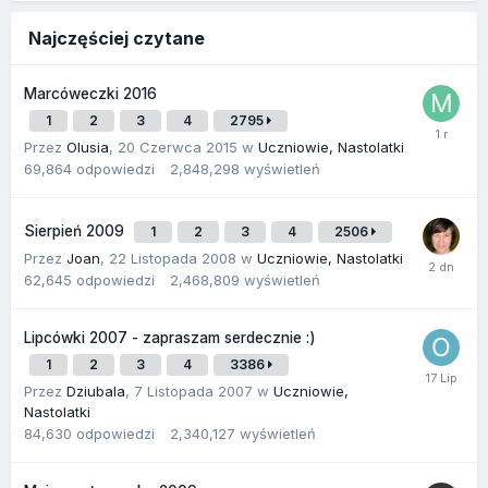
Najczęściej czytane
Marcóweczki 2016
1
2
3
4
2795
Przez
Olusia
,
20 Czerwca 2015
w
Uczniowie, Nastolatki
69,864
odpowiedzi
2,848,298
wyświetleń
Sierpień 2009
1
2
3
4
2506
Przez
Joan
,
22 Listopada 2008
w
Uczniowie, Nastolatki
62,645
odpowiedzi
2,468,809
wyświetleń
Lipcówki 2007 - zapraszam serdecznie :)
1
2
3
4
3386
Przez
Dziubala
,
7 Listopada 2007
w
Uczniowie,
Nastolatki
84,630
odpowiedzi
2,340,127
wyświetleń