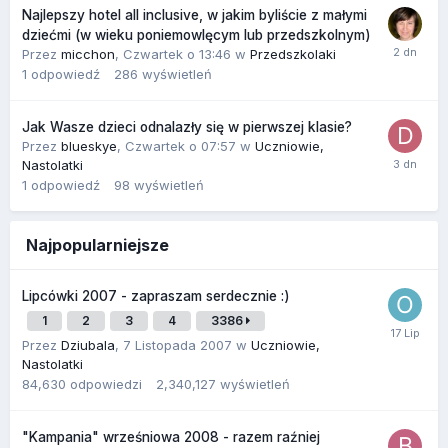
Najlepszy hotel all inclusive, w jakim byliście z małymi
dziećmi (w wieku poniemowlęcym lub przedszkolnym)
Przez
micchon
,
Czwartek o 13:46
w
Przedszkolaki
1
odpowiedź
286
wyświetleń
Jak Wasze dzieci odnalazły się w pierwszej klasie?
Przez
blueskye
,
Czwartek o 07:57
w
Uczniowie,
Nastolatki
1
odpowiedź
98
wyświetleń
Najpopularniejsze
Lipcówki 2007 - zapraszam serdecznie :)
1
2
3
4
3386
Przez
Dziubala
,
7 Listopada 2007
w
Uczniowie,
Nastolatki
84,630
odpowiedzi
2,340,127
wyświetleń
"Kampania" wrześniowa 2008 - razem raźniej