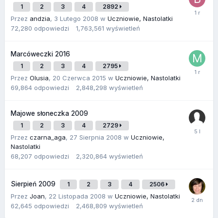
1
2
3
4
2892
Przez
andzia
,
3 Lutego 2008
w
Uczniowie, Nastolatki
72,280
odpowiedzi
1,763,561
wyświetleń
Marcóweczki 2016
1
2
3
4
2795
Przez
Olusia
,
20 Czerwca 2015
w
Uczniowie, Nastolatki
69,864
odpowiedzi
2,848,298
wyświetleń
Majowe słoneczka 2009
1
2
3
4
2729
Przez
czarna_aga
,
27 Sierpnia 2008
w
Uczniowie,
Nastolatki
68,207
odpowiedzi
2,320,864
wyświetleń
Sierpień 2009
1
2
3
4
2506
Przez
Joan
,
22 Listopada 2008
w
Uczniowie, Nastolatki
62,645
odpowiedzi
2,468,809
wyświetleń