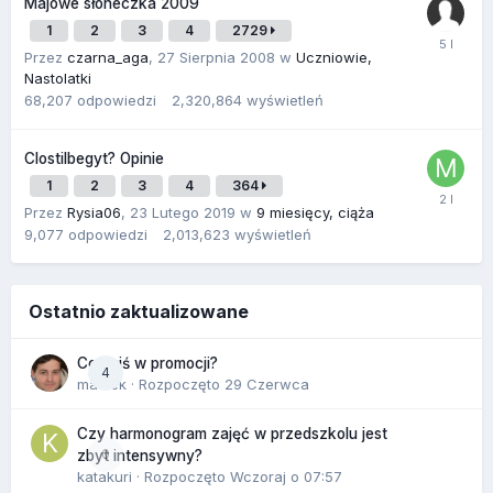
Majowe słoneczka 2009
1
2
3
4
2729
Przez
czarna_aga
,
27 Sierpnia 2008
w
Uczniowie,
Nastolatki
68,207
odpowiedzi
2,320,864
wyświetleń
Clostilbegyt? Opinie
1
2
3
4
364
Przez
Rysia06
,
23 Lutego 2019
w
9 miesięcy, ciąża
9,077
odpowiedzi
2,013,623
wyświetleń
Ostatnio zaktualizowane
Co dziś w promocji?
4
maciek
· Rozpoczęto
29 Czerwca
Czy harmonogram zajęć w przedszkolu jest
0
zbyt intensywny?
katakuri
· Rozpoczęto
Wczoraj o 07:57