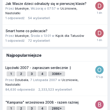
Jak Wasze dzieci odnalazły się w pierwszej klasie?
Przez
blueskye
,
Wczoraj o 07:57
w
Uczniowie,
Nastolatki
1
odpowiedź
54
wyświetleń
Smart home co polecacie?
Przez
blueskye
,
Środa o 13:01
w
Kącik dla Tatusiów
1
odpowiedź
72
wyświetleń
Najpopularniejsze
Lipcówki 2007 - zapraszam serdecznie :)
1
2
3
4
3386
Przez
Dziubala
,
7 Listopada 2007
w
Uczniowie,
Nastolatki
84,630
odpowiedzi
2,333,523
wyświetleń
"Kampania" wrześniowa 2008 - razem raźniej
1
2
3
4
2892