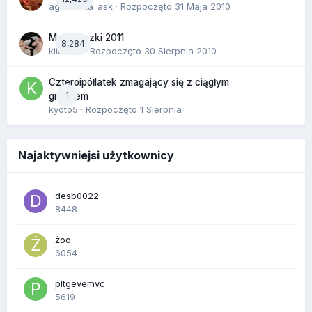
agnieszka_ask
· Rozpoczęto
31 Maja 2010
Majóweczki 2011
8,284
kikarika
· Rozpoczęto
30 Sierpnia 2010
Czteroipółlatek zmagający się z ciągłym
1
gniewem
kyoto5
· Rozpoczęto
1 Sierpnia
Najaktywniejsi użytkownicy
desb0022
8448
żoo
6054
pltgevemvc
5619