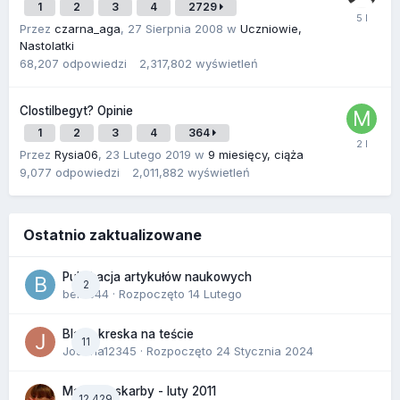
1
2
3
4
2729
Przez
czarna_aga
,
27 Sierpnia 2008
w
Uczniowie,
Nastolatki
68,207
odpowiedzi
2,317,802
wyświetleń
Clostilbegyt? Opinie
1
2
3
4
364
Przez
Rysia06
,
23 Lutego 2019
w
9 miesięcy, ciąża
9,077
odpowiedzi
2,011,882
wyświetleń
Ostatnio zaktualizowane
Publikacja artykułów naukowych
2
berus44
· Rozpoczęto
14 Lutego
Blada kreska na teście
11
Joanna12345
· Rozpoczęto
24 Stycznia 2024
Malutkie skarby - luty 2011
12,429