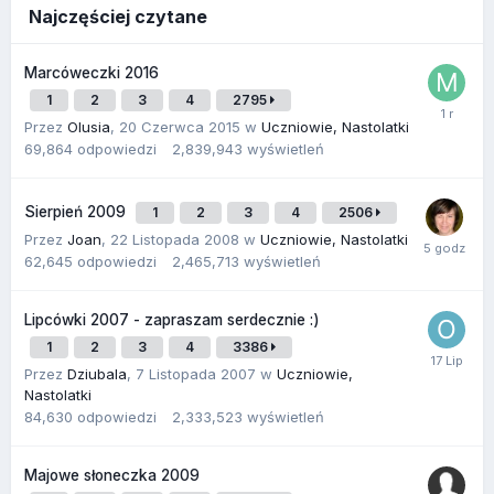
Najczęściej czytane
Marcóweczki 2016
1
2
3
4
2795
Przez
Olusia
,
20 Czerwca 2015
w
Uczniowie, Nastolatki
69,864
odpowiedzi
2,839,943
wyświetleń
Sierpień 2009
1
2
3
4
2506
Przez
Joan
,
22 Listopada 2008
w
Uczniowie, Nastolatki
62,645
odpowiedzi
2,465,713
wyświetleń
Lipcówki 2007 - zapraszam serdecznie :)
1
2
3
4
3386
Przez
Dziubala
,
7 Listopada 2007
w
Uczniowie,
Nastolatki
84,630
odpowiedzi
2,333,523
wyświetleń
Majowe słoneczka 2009