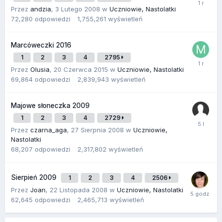
Przez
andzia
,
3 Lutego 2008
w
Uczniowie, Nastolatki
72,280
odpowiedzi
1,755,261
wyświetleń
Marcóweczki 2016
1
2
3
4
2795
Przez
Olusia
,
20 Czerwca 2015
w
Uczniowie, Nastolatki
69,864
odpowiedzi
2,839,943
wyświetleń
Majowe słoneczka 2009
1
2
3
4
2729
Przez
czarna_aga
,
27 Sierpnia 2008
w
Uczniowie,
Nastolatki
68,207
odpowiedzi
2,317,802
wyświetleń
Sierpień 2009
1
2
3
4
2506
Przez
Joan
,
22 Listopada 2008
w
Uczniowie, Nastolatki
62,645
odpowiedzi
2,465,713
wyświetleń