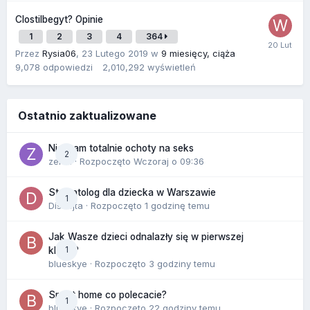
Clostilbegyt? Opinie
1
2
3
4
364
Przez
Rysia06
,
23 Lutego 2019
w
9 miesięcy, ciąża
9,078
odpowiedzi
2,010,292
wyświetleń
Ostatnio zaktualizowane
Nie mam totalnie ochoty na seks
2
zenla
· Rozpoczęto
Wczoraj o 09:36
Stomatolog dla dziecka w Warszawie
1
Disnejta
· Rozpoczęto
1 godzinę temu
Jak Wasze dzieci odnalazły się w pierwszej
1
klasie?
blueskye
· Rozpoczęto
3 godziny temu
Smart home co polecacie?
1
blueskye
· Rozpoczęto
22 godziny temu