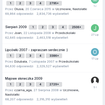
1
2
3
4
2795
Przez
Olusia
,
20 Czerwca 2015
w
Uczniowie, Nastolatki
69,864
odpowiedzi
2,834,736
wyświetleń
Sierpień 2009
1
2
3
4
2506
Przez
Joan
,
22 Listopada 2008
w
Przedszkolaki
62,645
odpowiedzi
2,463,518
wyświetleń
Lipcówki 2007 - zapraszam serdecznie :)
1
2
3
4
3386
Przez
Dziubala
,
7 Listopada 2007
w
Przedszkolaki
84,630
odpowiedzi
2,329,527
wyświetleń
Majowe słoneczka 2009
1
2
3
4
2729
Przez
czarna_aga
,
27 Sierpnia 2008
w
Uczniowie,
Nastolatki
68,207
odpowiedzi
2,316,310
wyświetleń