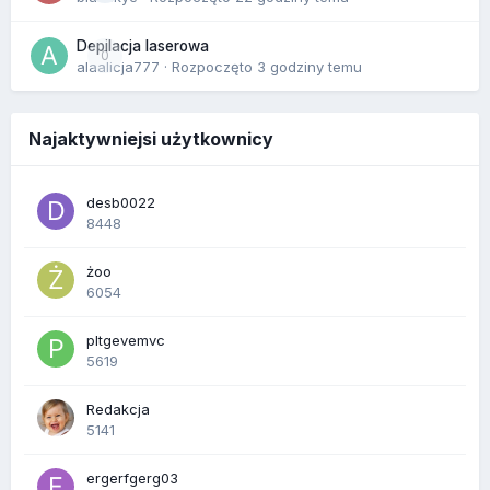
Depilacja laserowa
0
alaalicja777
· Rozpoczęto
3 godziny temu
Najaktywniejsi użytkownicy
desb0022
8448
żoo
6054
pltgevemvc
5619
Redakcja
5141
ergerfgerg03