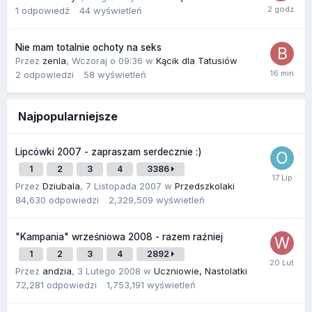
1
odpowiedź
44
wyświetleń
Nie mam totalnie ochoty na seks
Przez
zenla
,
Wczoraj o 09:36
w
Kącik dla Tatusiów
2
odpowiedzi
58
wyświetleń
Najpopularniejsze
Lipcówki 2007 - zapraszam serdecznie :)
1
2
3
4
3386
Przez
Dziubala
,
7 Listopada 2007
w
Przedszkolaki
84,630
odpowiedzi
2,329,509
wyświetleń
"Kampania" wrześniowa 2008 - razem raźniej
1
2
3
4
2892
Przez
andzia
,
3 Lutego 2008
w
Uczniowie, Nastolatki
72,281
odpowiedzi
1,753,191
wyświetleń