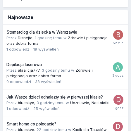
Najnowsze
Stomatolog dla dziecka w Warszawie
Przez
Disnejta
,
1 godzinę temu
w
Zdrowie i pielęgnacja
oraz dobra forma
1
odpowiedź
19
wyświetleń
Depilacja laserowa
Przez
alaalicja777
,
3 godziny temu
w
Zdrowie i
pielęgnacja oraz dobra forma
0
odpowiedzi
38
wyświetleń
Jak Wasze dzieci odnalazły się w pierwszej klasie?
Przez
blueskye
,
3 godziny temu
w
Uczniowie, Nastolatki
1
odpowiedź
25
wyświetleń
Smart home co polecacie?
Przez
blueskye
,
22 godziny temu
w
Kącik dla Tatusiów