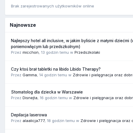
Brak zarejestrowanych użytkowników online
Najnowsze
Najlepszy hotel all inclusive, w jakim byliście z małymi dziećmi 
poniemowlęcym lub przedszkolnym)
Przez
micchon
,
13 godzin temu
w
Przedszkolaki
Czy ktoś brał tabletki na libido Libido Therapy?
Przez
Gamma
,
14 godzin temu
w
Zdrowie i pielęgnacja oraz dob
Stomatolog dla dziecka w Warszawie
Przez
Disnejta
,
16 godzin temu
w
Zdrowie i pielęgnacja oraz dob
Depilacja laserowa
Przez
alaalicja777
,
18 godzin temu
w
Zdrowie i pielęgnacja oraz