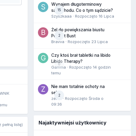
Wynajem długoterminowy
15
samochodu. Co o tym sądzicie?
Szyszkaaa
· Rozpoczęto
16 Lipca
Żel do powiększania biustu
2
Perfect Bust
Bravva
· Rozpoczęto
23 Lipca
Czy ktoś brał tabletki na libido
Libido Therapy?
0
Gamma
· Rozpoczęto
14 godzin
temu
Nie mam totalnie ochoty na
seks
WNIK
2
zenla
· Rozpoczęto
Środa o
09:36
temu
Najaktywniejsi użytkownicy
 pełną listę)