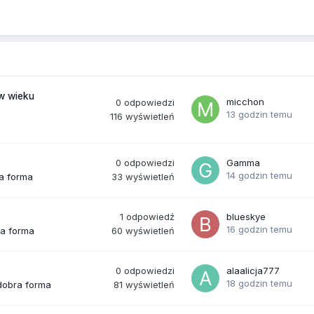
(w wieku
micchon
0
odpowiedzi
13 godzin temu
116
wyświetleń
0
odpowiedzi
Gamma
14 godzin temu
33
wyświetleń
ra forma
1
odpowiedź
blueskye
16 godzin temu
60
wyświetleń
ra forma
0
odpowiedzi
alaalicja777
18 godzin temu
81
wyświetleń
 dobra forma