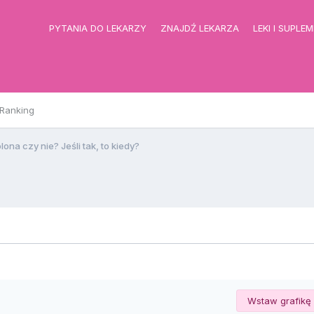
PYTANIA DO LEKARZY
ZNAJDŹ LEKARZA
LEKI I SUPLE
Ranking
ona czy nie? Jeśli tak, to kiedy?
Wstaw grafikę