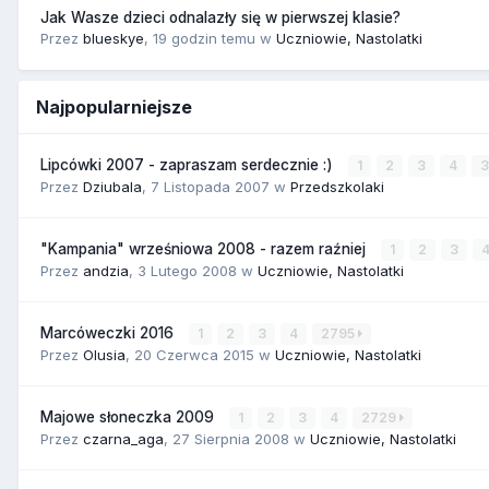
Jak Wasze dzieci odnalazły się w pierwszej klasie?
Przez
blueskye
,
19 godzin temu
w
Uczniowie, Nastolatki
Najpopularniejsze
Lipcówki 2007 - zapraszam serdecznie :)
1
2
3
4
Przez
Dziubala
,
7 Listopada 2007
w
Przedszkolaki
"Kampania" wrześniowa 2008 - razem raźniej
1
2
3
Przez
andzia
,
3 Lutego 2008
w
Uczniowie, Nastolatki
Marcóweczki 2016
1
2
3
4
2795
Przez
Olusia
,
20 Czerwca 2015
w
Uczniowie, Nastolatki
Majowe słoneczka 2009
1
2
3
4
2729
Przez
czarna_aga
,
27 Sierpnia 2008
w
Uczniowie, Nastolatki