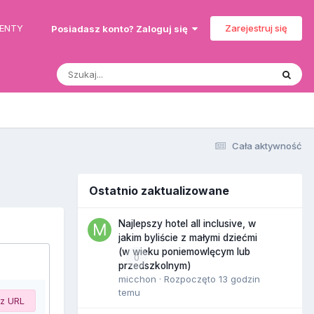
MENTY
Zarejestruj się
Posiadasz konto? Zaloguj się
Cała aktywność
Ostatnio zaktualizowane
Najlepszy hotel all inclusive, w
jakim byliście z małymi dziećmi
(w wieku poniemowlęcym lub
0
przedszkolnym)
micchon
· Rozpoczęto
13 godzin
temu
 z URL