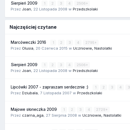
Sierpień 2009
1
2
3
4
2506
Przez
Joan
,
22 Listopada 2008
w
Przedszkolaki
Najczęściej czytane
Marcóweczki 2016
1
2
3
4
2795
Przez
Olusia
,
20 Czerwca 2015
w
Uczniowie, Nastolatki
Sierpień 2009
1
2
3
4
2506
Przez
Joan
,
22 Listopada 2008
w
Przedszkolaki
Lipcówki 2007 - zapraszam serdecznie :)
1
2
3
4
Przez
Dziubala
,
7 Listopada 2007
w
Przedszkolaki
Majowe słoneczka 2009
1
2
3
4
2729
Przez
czarna_aga
,
27 Sierpnia 2008
w
Uczniowie, Nastolatki