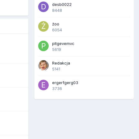
desb0022
8448
żoo
6054
pltgevemvc
5619
Redakcja
5141
ergerfgerg03
3736