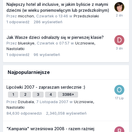
Najlepszy hotel all inclusive, w jakim byliście z małymi
dziećmi (w wieku poniemowlęcym lub przedszkolnym)
Przez
micchon
,
Czwartek o 13:46
w
Przedszkolaki
1
odpowiedź
286
wyświetleń
Jak Wasze dzieci odnalazły się w pierwszej klasie?
Przez
blueskye
,
Czwartek o 07:57
w
Uczniowie,
Nastolatki
1
odpowiedź
96
wyświetleń
Najpopularniejsze
Lipcówki 2007 - zapraszam serdecznie :)
1
2
3
4
3386
Przez
Dziubala
,
7 Listopada 2007
w
Uczniowie,
Nastolatki
84,630
odpowiedzi
2,340,058
wyświetleń
"Kampania" wrześniowa 2008 - razem raźniej