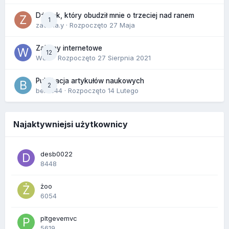
Dźwięk, który obudził mnie o trzeciej nad ranem
1
zackr.a.y
· Rozpoczęto
27 Maja
Zakupy internetowe
12
Wula
· Rozpoczęto
27 Sierpnia 2021
Publikacja artykułów naukowych
2
berus44
· Rozpoczęto
14 Lutego
Najaktywniejsi użytkownicy
desb0022
8448
żoo
6054
pltgevemvc
5619