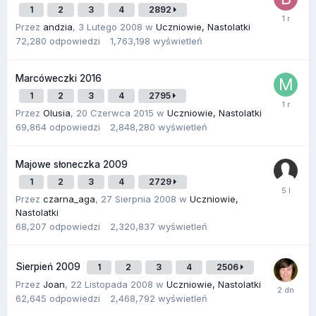
1
2
3
4
2892
Przez
andzia
,
3 Lutego 2008
w
Uczniowie, Nastolatki
72,280
odpowiedzi
1,763,198
wyświetleń
Marcóweczki 2016
1
2
3
4
2795
Przez
Olusia
,
20 Czerwca 2015
w
Uczniowie, Nastolatki
69,864
odpowiedzi
2,848,280
wyświetleń
Majowe słoneczka 2009
1
2
3
4
2729
Przez
czarna_aga
,
27 Sierpnia 2008
w
Uczniowie,
Nastolatki
68,207
odpowiedzi
2,320,837
wyświetleń
Sierpień 2009
1
2
3
4
2506
Przez
Joan
,
22 Listopada 2008
w
Uczniowie, Nastolatki
62,645
odpowiedzi
2,468,792
wyświetleń