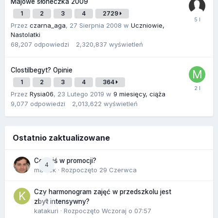
Majowe słoneczka 2009
1
2
3
4
2729
Przez
czarna_aga
,
27 Sierpnia 2008
w
Uczniowie,
Nastolatki
68,207
odpowiedzi
2,320,837
wyświetleń
Clostilbegyt? Opinie
1
2
3
4
364
Przez
Rysia06
,
23 Lutego 2019
w
9 miesięcy, ciąża
9,077
odpowiedzi
2,013,622
wyświetleń
Ostatnio zaktualizowane
Co dziś w promocji?
4
maciek
· Rozpoczęto
29 Czerwca
Czy harmonogram zajęć w przedszkolu jest
0
zbyt intensywny?
katakuri
· Rozpoczęto
Wczoraj o 07:57