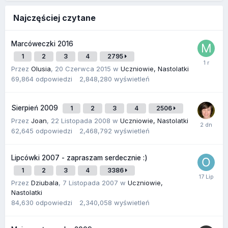
Najczęściej czytane
Marcóweczki 2016
1
2
3
4
2795
Przez
Olusia
,
20 Czerwca 2015
w
Uczniowie, Nastolatki
69,864
odpowiedzi
2,848,280
wyświetleń
Sierpień 2009
1
2
3
4
2506
Przez
Joan
,
22 Listopada 2008
w
Uczniowie, Nastolatki
62,645
odpowiedzi
2,468,792
wyświetleń
Lipcówki 2007 - zapraszam serdecznie :)
1
2
3
4
3386
Przez
Dziubala
,
7 Listopada 2007
w
Uczniowie,
Nastolatki
84,630
odpowiedzi
2,340,058
wyświetleń