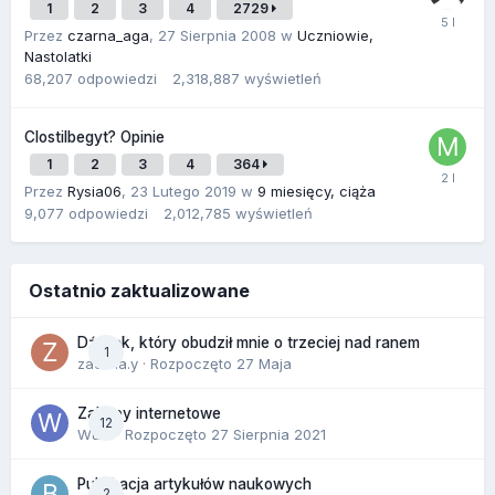
1
2
3
4
2729
Przez
czarna_aga
,
27 Sierpnia 2008
w
Uczniowie,
Nastolatki
68,207
odpowiedzi
2,318,887
wyświetleń
Clostilbegyt? Opinie
1
2
3
4
364
Przez
Rysia06
,
23 Lutego 2019
w
9 miesięcy, ciąża
9,077
odpowiedzi
2,012,785
wyświetleń
Ostatnio zaktualizowane
Dźwięk, który obudził mnie o trzeciej nad ranem
1
zackr.a.y
· Rozpoczęto
27 Maja
Zakupy internetowe
12
Wula
· Rozpoczęto
27 Sierpnia 2021
Publikacja artykułów naukowych
2