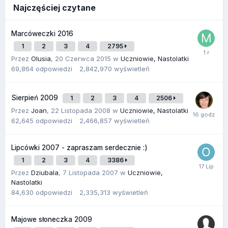
Najczęściej czytane
Marcóweczki 2016
1
2
3
4
2795
Przez
Olusia
,
20 Czerwca 2015
w
Uczniowie, Nastolatki
69,864
odpowiedzi
2,842,970
wyświetleń
Sierpień 2009
1
2
3
4
2506
Przez
Joan
,
22 Listopada 2008
w
Uczniowie, Nastolatki
62,645
odpowiedzi
2,466,857
wyświetleń
Lipcówki 2007 - zapraszam serdecznie :)
1
2
3
4
3386
Przez
Dziubala
,
7 Listopada 2007
w
Uczniowie,
Nastolatki
84,630
odpowiedzi
2,335,313
wyświetleń
Majowe słoneczka 2009