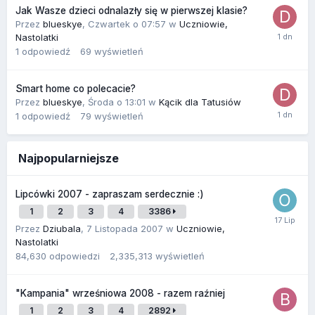
Jak Wasze dzieci odnalazły się w pierwszej klasie?
Przez
blueskye
,
Czwartek o 07:57
w
Uczniowie,
Nastolatki
1
odpowiedź
69
wyświetleń
Smart home co polecacie?
Przez
blueskye
,
Środa o 13:01
w
Kącik dla Tatusiów
1
odpowiedź
79
wyświetleń
Najpopularniejsze
Lipcówki 2007 - zapraszam serdecznie :)
1
2
3
4
3386
Przez
Dziubala
,
7 Listopada 2007
w
Uczniowie,
Nastolatki
84,630
odpowiedzi
2,335,313
wyświetleń
"Kampania" wrześniowa 2008 - razem raźniej
1
2
3
4
2892