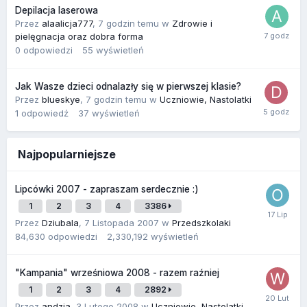
Depilacja laserowa
Przez
alaalicja777
,
7 godzin temu
w
Zdrowie i
pielęgnacja oraz dobra forma
0
odpowiedzi
55
wyświetleń
Jak Wasze dzieci odnalazły się w pierwszej klasie?
Przez
blueskye
,
7 godzin temu
w
Uczniowie, Nastolatki
1
odpowiedź
37
wyświetleń
Najpopularniejsze
Lipcówki 2007 - zapraszam serdecznie :)
1
2
3
4
3386
Przez
Dziubala
,
7 Listopada 2007
w
Przedszkolaki
84,630
odpowiedzi
2,330,192
wyświetleń
"Kampania" wrześniowa 2008 - razem raźniej
1
2
3
4
2892
Przez
andzia
,
3 Lutego 2008
w
Uczniowie, Nastolatki