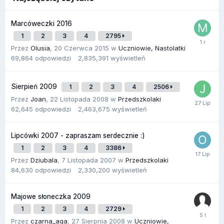
Marcóweczki 2016
1
2
3
4
2795
Przez
Olusia
,
20 Czerwca 2015
w
Uczniowie, Nastolatki
69,864
odpowiedzi
2,835,391
wyświetleń
Sierpień 2009
1
2
3
4
2506
Przez
Joan
,
22 Listopada 2008
w
Przedszkolaki
62,645
odpowiedzi
2,463,675
wyświetleń
Lipcówki 2007 - zapraszam serdecznie :)
1
2
3
4
3386
Przez
Dziubala
,
7 Listopada 2007
w
Przedszkolaki
84,630
odpowiedzi
2,330,200
wyświetleń
Majowe słoneczka 2009
1
2
3
4
2729
Przez
czarna_aga
,
27 Sierpnia 2008
w
Uczniowie,