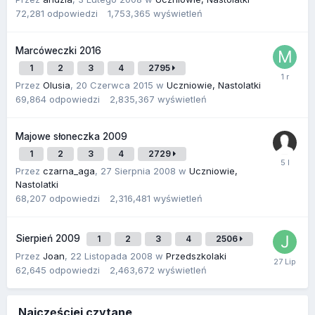
72,281
odpowiedzi
1,753,365
wyświetleń
Marcóweczki 2016
1
2
3
4
2795
Przez
Olusia
,
20 Czerwca 2015
w
Uczniowie, Nastolatki
69,864
odpowiedzi
2,835,367
wyświetleń
Majowe słoneczka 2009
1
2
3
4
2729
Przez
czarna_aga
,
27 Sierpnia 2008
w
Uczniowie,
Nastolatki
68,207
odpowiedzi
2,316,481
wyświetleń
Sierpień 2009
1
2
3
4
2506
Przez
Joan
,
22 Listopada 2008
w
Przedszkolaki
62,645
odpowiedzi
2,463,672
wyświetleń
Najczęściej czytane