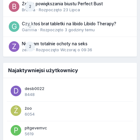
Żel do powiększania biustu Perfect Bust
2
Bravva
· Rozpoczęto
23 Lipca
Czy ktoś brał tabletki na libido Libido Therapy?
0
Gamma
· Rozpoczęto
3 godziny temu
Nie mam totalnie ochoty na seks
2
zenla
· Rozpoczęto
Wczoraj o 09:36
Najaktywniejsi użytkownicy
desb0022
8448
żoo
6054
pltgevemvc
5619