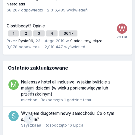
Nastolatki
68,207
odpowiedzi
2,316,485
wyświetleń
Clostilbegyt? Opinie
1
2
3
4
364
Przez
Rysia06
,
23 Lutego 2019
w
9 miesięcy, ciąża
9,078
odpowiedzi
2,010,447
wyświetleń
Ostatnio zaktualizowane
Najlepszy hotel all inclusive, w jakim byliście z
małymi dziećmi (w wieku poniemowlęcym lub
0
przedszkolnym)
micchon
· Rozpoczęto
1 godzinę temu
Wynajem długoterminowy samochodu. Co o tym
15
sądzicie?
Szyszkaaa
· Rozpoczęto
16 Lipca