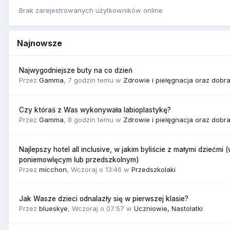
Brak zarejestrowanych użytkowników online
Najnowsze
Najwygodniejsze buty na co dzień
Przez
Gamma
,
7 godzin temu
w
Zdrowie i pielęgnacja oraz dobr
Czy któraś z Was wykonywała labioplastykę?
Przez
Gamma
,
8 godzin temu
w
Zdrowie i pielęgnacja oraz dobr
Najlepszy hotel all inclusive, w jakim byliście z małymi dziećmi 
poniemowlęcym lub przedszkolnym)
Przez
micchon
,
Wczoraj o 13:46
w
Przedszkolaki
Jak Wasze dzieci odnalazły się w pierwszej klasie?
Przez
blueskye
,
Wczoraj o 07:57
w
Uczniowie, Nastolatki