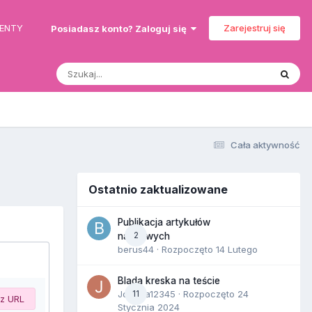
MENTY
Zarejestruj się
Posiadasz konto? Zaloguj się
Cała aktywność
Ostatnio zaktualizowane
Publikacja artykułów
2
naukowych
berus44
· Rozpoczęto
14 Lutego
Blada kreska na teście
Joanna12345
11
· Rozpoczęto
24
 z URL
Stycznia 2024