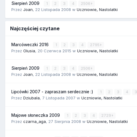
Sierpień 2009
1
2
3
4
2506
Przez
Joan
,
22 Listopada 2008
w
Uczniowie, Nastolatki
Najczęściej czytane
Marcóweczki 2016
1
2
3
4
2795
Przez
Olusia
,
20 Czerwca 2015
w
Uczniowie, Nastolatki
Sierpień 2009
1
2
3
4
2506
Przez
Joan
,
22 Listopada 2008
w
Uczniowie, Nastolatki
Lipcówki 2007 - zapraszam serdecznie :)
1
2
3
4
Przez
Dziubala
,
7 Listopada 2007
w
Uczniowie, Nastolatki
Majowe słoneczka 2009
1
2
3
4
2729
Przez
czarna_aga
,
27 Sierpnia 2008
w
Uczniowie, Nastolatki