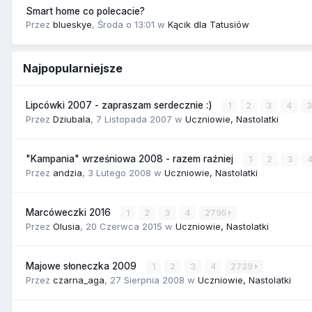
Smart home co polecacie?
Przez
blueskye
,
Środa o 13:01
w
Kącik dla Tatusiów
Najpopularniejsze
Lipcówki 2007 - zapraszam serdecznie :)
1
2
3
4
Przez
Dziubala
,
7 Listopada 2007
w
Uczniowie, Nastolatki
"Kampania" wrześniowa 2008 - razem raźniej
1
2
3
Przez
andzia
,
3 Lutego 2008
w
Uczniowie, Nastolatki
Marcóweczki 2016
1
2
3
4
2795
Przez
Olusia
,
20 Czerwca 2015
w
Uczniowie, Nastolatki
Majowe słoneczka 2009
1
2
3
4
2729
Przez
czarna_aga
,
27 Sierpnia 2008
w
Uczniowie, Nastolatki