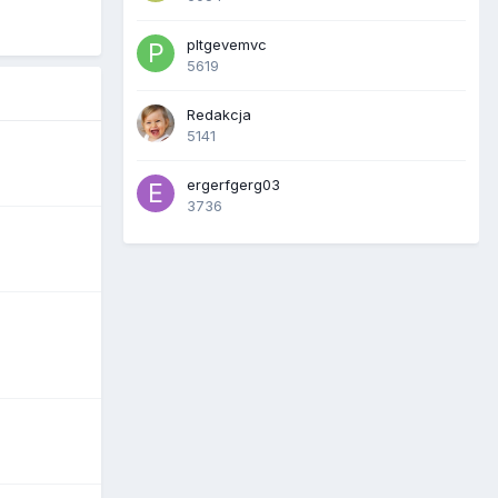
pltgevemvc
5619
Redakcja
5141
ergerfgerg03
3736