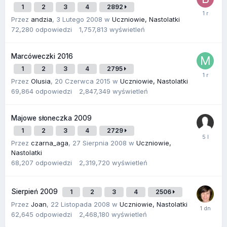
1
2
3
4
2892
Przez
andzia
,
3 Lutego 2008
w
Uczniowie, Nastolatki
72,280
odpowiedzi
1,757,813
wyświetleń
Marcóweczki 2016
1
2
3
4
2795
Przez
Olusia
,
20 Czerwca 2015
w
Uczniowie, Nastolatki
69,864
odpowiedzi
2,847,349
wyświetleń
Majowe słoneczka 2009
1
2
3
4
2729
Przez
czarna_aga
,
27 Sierpnia 2008
w
Uczniowie,
Nastolatki
68,207
odpowiedzi
2,319,720
wyświetleń
Sierpień 2009
1
2
3
4
2506
Przez
Joan
,
22 Listopada 2008
w
Uczniowie, Nastolatki
62,645
odpowiedzi
2,468,180
wyświetleń