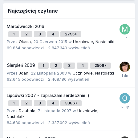
Najczęściej czytane
Marcóweczki 2016
1
2
3
4
2795
Przez
Olusia
,
20 Czerwca 2015
w
Uczniowie, Nastolatki
69,864
odpowiedzi
2,847,349
wyświetleń
Sierpień 2009
1
2
3
4
2506
Przez
Joan
,
22 Listopada 2008
w
Uczniowie, Nastolatki
62,645
odpowiedzi
2,468,180
wyświetleń
Lipcówki 2007 - zapraszam serdecznie :)
1
2
3
4
3386
Przez
Dziubala
,
7 Listopada 2007
w
Uczniowie,
Nastolatki
84,630
odpowiedzi
2,337,092
wyświetleń