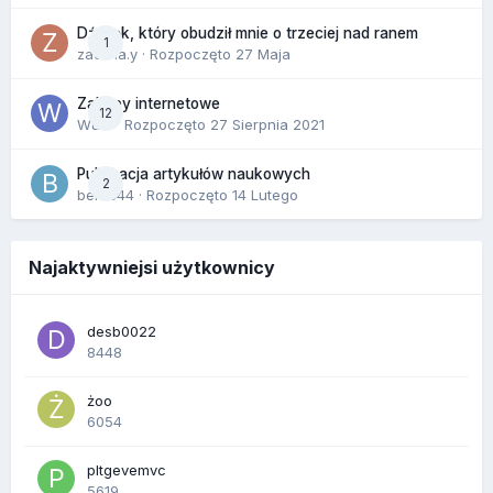
Dźwięk, który obudził mnie o trzeciej nad ranem
1
zackr.a.y
· Rozpoczęto
27 Maja
Zakupy internetowe
12
Wula
· Rozpoczęto
27 Sierpnia 2021
Publikacja artykułów naukowych
2
berus44
· Rozpoczęto
14 Lutego
Najaktywniejsi użytkownicy
desb0022
8448
żoo
6054
pltgevemvc
5619