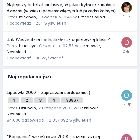
Najlepszy hotel all inclusive, w jakim byliście z małymi
dziećmi (w wieku poniemowlęcym lub przedszkolnym)
Przez
micchon
,
Czwartek o 13:46
w
Przedszkolaki
1
odpowiedź
234
wyświetleń
Jak Wasze dzieci odnalazły się w pierwszej klasie?
Przez
blueskye
,
Czwartek o 07:57
w
Uczniowie,
Nastolatki
1
odpowiedź
80
wyświetleń
Najpopularniejsze
Lipcówki 2007 - zapraszam serdecznie :)
1
2
3
4
3386
Przez
Dziubala
,
7 Listopada 2007
w
Uczniowie,
Nastolatki
84,630
odpowiedzi
2,337,092
wyświetleń
"Kampania" wrześniowa 2008 - razem raźniej