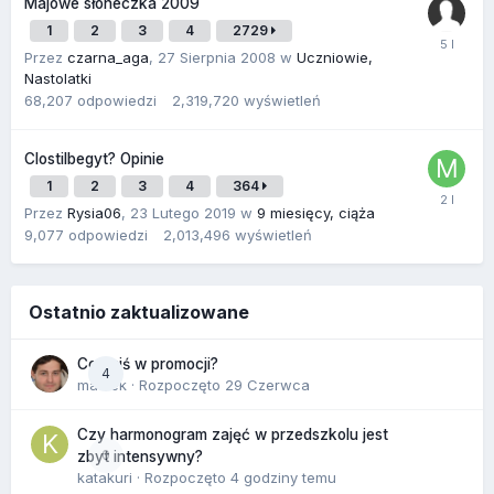
Majowe słoneczka 2009
1
2
3
4
2729
Przez
czarna_aga
,
27 Sierpnia 2008
w
Uczniowie,
Nastolatki
68,207
odpowiedzi
2,319,720
wyświetleń
Clostilbegyt? Opinie
1
2
3
4
364
Przez
Rysia06
,
23 Lutego 2019
w
9 miesięcy, ciąża
9,077
odpowiedzi
2,013,496
wyświetleń
Ostatnio zaktualizowane
Co dziś w promocji?
4
maciek
· Rozpoczęto
29 Czerwca
Czy harmonogram zajęć w przedszkolu jest
0
zbyt intensywny?
katakuri
· Rozpoczęto
4 godziny temu