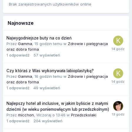
Brak zarejestrowanych użytkowników online
Najnowsze
Najwygodniejsze buty na co dzień
Przez
Gamma
,
15 godzin temu
w
Zdrowie i pielęgnacja
oraz dobra forma
1
odpowiedź
57
wyświetleń
Czy któraś z Was wykonywała labioplastykę?
Przez
Gamma
,
16 godzin temu
w
Zdrowie i pielęgnacja
oraz dobra forma
1
odpowiedź
49
wyświetleń
Najlepszy hotel all inclusive, w jakim byliście z małymi
dziećmi (w wieku poniemowlęcym lub przedszkolnym)
Przez
micchon
,
Wczoraj o 13:46
w
Przedszkolaki
1
odpowiedź
204
wyświetleń