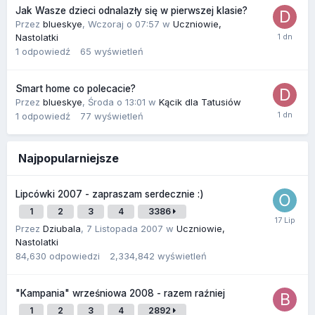
Jak Wasze dzieci odnalazły się w pierwszej klasie?
Przez
blueskye
,
Wczoraj o 07:57
w
Uczniowie,
Nastolatki
1
odpowiedź
65
wyświetleń
Smart home co polecacie?
Przez
blueskye
,
Środa o 13:01
w
Kącik dla Tatusiów
1
odpowiedź
77
wyświetleń
Najpopularniejsze
Lipcówki 2007 - zapraszam serdecznie :)
1
2
3
4
3386
Przez
Dziubala
,
7 Listopada 2007
w
Uczniowie,
Nastolatki
84,630
odpowiedzi
2,334,842
wyświetleń
"Kampania" wrześniowa 2008 - razem raźniej
1
2
3
4
2892