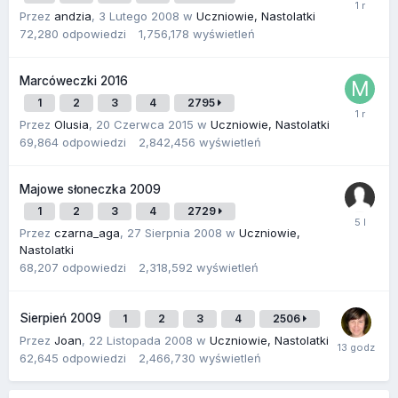
Przez
andzia
,
3 Lutego 2008
w
Uczniowie, Nastolatki
72,280
odpowiedzi
1,756,178
wyświetleń
Marcóweczki 2016
1
2
3
4
2795
Przez
Olusia
,
20 Czerwca 2015
w
Uczniowie, Nastolatki
69,864
odpowiedzi
2,842,456
wyświetleń
Majowe słoneczka 2009
1
2
3
4
2729
Przez
czarna_aga
,
27 Sierpnia 2008
w
Uczniowie,
Nastolatki
68,207
odpowiedzi
2,318,592
wyświetleń
Sierpień 2009
1
2
3
4
2506
Przez
Joan
,
22 Listopada 2008
w
Uczniowie, Nastolatki
62,645
odpowiedzi
2,466,730
wyświetleń