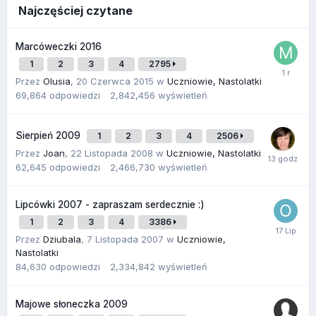
Najczęściej czytane
Marcóweczki 2016
1
2
3
4
2795
Przez
Olusia
,
20 Czerwca 2015
w
Uczniowie, Nastolatki
69,864
odpowiedzi
2,842,456
wyświetleń
Sierpień 2009
1
2
3
4
2506
Przez
Joan
,
22 Listopada 2008
w
Uczniowie, Nastolatki
62,645
odpowiedzi
2,466,730
wyświetleń
Lipcówki 2007 - zapraszam serdecznie :)
1
2
3
4
3386
Przez
Dziubala
,
7 Listopada 2007
w
Uczniowie,
Nastolatki
84,630
odpowiedzi
2,334,842
wyświetleń
Majowe słoneczka 2009