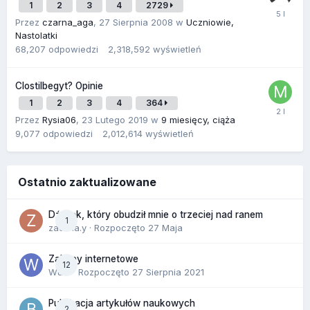
1
2
3
4
2729
Przez
czarna_aga
,
27 Sierpnia 2008
w
Uczniowie,
Nastolatki
68,207
odpowiedzi
2,318,592
wyświetleń
Clostilbegyt? Opinie
1
2
3
4
364
Przez
Rysia06
,
23 Lutego 2019
w
9 miesięcy, ciąża
9,077
odpowiedzi
2,012,614
wyświetleń
Ostatnio zaktualizowane
Dźwięk, który obudził mnie o trzeciej nad ranem
1
zackr.a.y
· Rozpoczęto
27 Maja
Zakupy internetowe
12
Wula
· Rozpoczęto
27 Sierpnia 2021
Publikacja artykułów naukowych
2