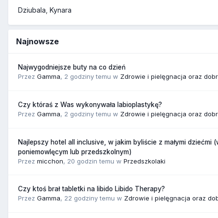
Dziubala
Kynara
Najnowsze
Najwygodniejsze buty na co dzień
Przez
Gamma
,
2 godziny temu
w
Zdrowie i pielęgnacja oraz dob
Czy któraś z Was wykonywała labioplastykę?
Przez
Gamma
,
2 godziny temu
w
Zdrowie i pielęgnacja oraz dob
Najlepszy hotel all inclusive, w jakim byliście z małymi dziećmi 
poniemowlęcym lub przedszkolnym)
Przez
micchon
,
20 godzin temu
w
Przedszkolaki
Czy ktoś brał tabletki na libido Libido Therapy?
Przez
Gamma
,
22 godziny temu
w
Zdrowie i pielęgnacja oraz do