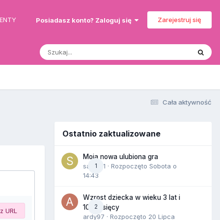
MENTY
Zarejestruj się
Posiadasz konto? Zaloguj się
Cała aktywność
Ostatnio zaktualizowane
Moja nowa ulubiona gra
sayagi1
1
· Rozpoczęto
Sobota o
14:43
Wzrost dziecka w wieku 3 lat i
2
10 miesięcy
 z URL
ardy97
· Rozpoczęto
20 Lipca