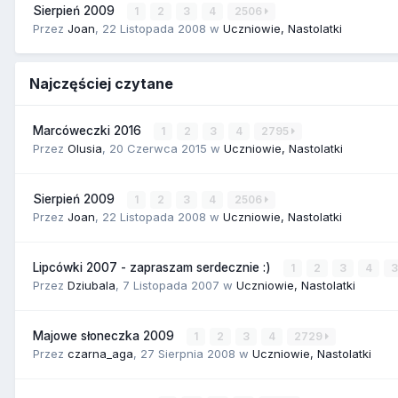
Sierpień 2009
1
2
3
4
2506
Przez
Joan
,
22 Listopada 2008
w
Uczniowie, Nastolatki
Najczęściej czytane
Marcóweczki 2016
1
2
3
4
2795
Przez
Olusia
,
20 Czerwca 2015
w
Uczniowie, Nastolatki
Sierpień 2009
1
2
3
4
2506
Przez
Joan
,
22 Listopada 2008
w
Uczniowie, Nastolatki
Lipcówki 2007 - zapraszam serdecznie :)
1
2
3
4
Przez
Dziubala
,
7 Listopada 2007
w
Uczniowie, Nastolatki
Majowe słoneczka 2009
1
2
3
4
2729
Przez
czarna_aga
,
27 Sierpnia 2008
w
Uczniowie, Nastolatki