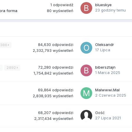
1
odpowiedź
blueskye
23 godziny temu
80
wyświetleń
bra forma
84,630
odpowiedzi
Oleksandr
3386
17 Lipca
2,332,793
wyświetleń
72,280
odpowiedzi
bibersztajn
4
2892
1 Marca 2025
1,754,842
wyświetleń
69,864
odpowiedzi
Malwwwi.Mal
2 Czerwca 2025
2,838,935
wyświetleń
68,207
odpowiedzi
Gość
27 Lipca 2021
2,317,434
wyświetleń