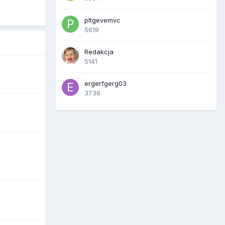
pltgevemvc
5619
Redakcja
5141
ergerfgerg03
3736