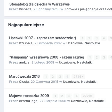
Stomatolog dla dziecka w Warszawie
Przez
Disnejta
,
23 godziny temu
w
Zdrowie i pielęgnacja oraz do
Najpopularniejsze
Lipcówki 2007 - zapraszam serdecznie :)
1
2
3
4
Przez
Dziubala
,
7 Listopada 2007
w
Uczniowie, Nastolatki
"Kampania" wrześniowa 2008 - razem raźniej
1
2
3
Przez
andzia
,
3 Lutego 2008
w
Uczniowie, Nastolatki
Marcóweczki 2016
1
2
3
4
2795
Przez
Olusia
,
20 Czerwca 2015
w
Uczniowie, Nastolatki
Majowe słoneczka 2009
1
2
3
4
2729
Przez
czarna_aga
,
27 Sierpnia 2008
w
Uczniowie, Nastolatki