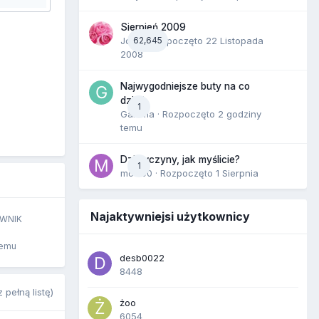
Sierpień 2009
Joan
62,645
· Rozpoczęto
22 Listopada
2008
Najwygodniejsze buty na co
dzień
1
Gamma
· Rozpoczęto
2 godziny
temu
Dziewczyny, jak myślicie?
1
mozi00
· Rozpoczęto
1 Sierpnia
Najaktywniejsi użytkownicy
WNIK
temu
desb0022
8448
 pełną listę)
żoo
6054