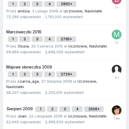
1
2
3
4
2892
Przez
andzia
,
3 Lutego 2008
w
Uczniowie, Nastolatki
72,280
odpowiedzi
1,761,020
wyświetleń
Marcóweczki 2016
1
2
3
4
2795
Przez
Olusia
,
20 Czerwca 2015
w
Uczniowie, Nastolatki
69,864
odpowiedzi
2,848,059
wyświetleń
Majowe słoneczka 2009
1
2
3
4
2729
Przez
czarna_aga
,
27 Sierpnia 2008
w
Uczniowie,
Nastolatki
68,207
odpowiedzi
2,320,610
wyświetleń
Sierpień 2009
1
2
3
4
2506
Przez
Joan
,
22 Listopada 2008
w
Uczniowie, Nastolatki
62,645
odpowiedzi
2,468,624
wyświetleń