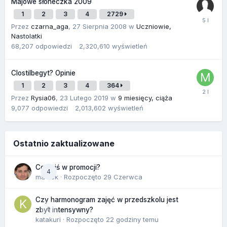
Majowe słoneczka 2009
1
2
3
4
2729
Przez
czarna_aga
,
27 Sierpnia 2008
w
Uczniowie,
Nastolatki
68,207
odpowiedzi
2,320,610
wyświetleń
Clostilbegyt? Opinie
1
2
3
4
364
Przez
Rysia06
,
23 Lutego 2019
w
9 miesięcy, ciąża
9,077
odpowiedzi
2,013,602
wyświetleń
Ostatnio zaktualizowane
Co dziś w promocji?
4
maciek
· Rozpoczęto
29 Czerwca
Czy harmonogram zajęć w przedszkolu jest
0
zbyt intensywny?
katakuri
· Rozpoczęto
22 godziny temu