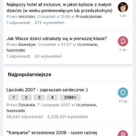
Najlepszy hotel all inclusive, w jakim byliście z małymi
dziećmi (w wieku poniemowlęcym lub przedszkolnym)
Przez
micchon
,
Czwartek o 13:46
w
Przedszkolaki
1
odpowiedź
275
wyświetleń
Jak Wasze dzieci odnalazły się w pierwszej klasie?
Przez
blueskye
,
Czwartek o 07:57
w
Uczniowie,
Nastolatki
1
odpowiedź
93
wyświetleń
Najpopularniejsze
Lipcówki 2007 - zapraszam serdecznie :)
1
2
3
4
3386
Przez
Dziubala
,
7 Listopada 2007
w
Uczniowie,
Nastolatki
84,630
odpowiedzi
2,339,321
wyświetleń
"Kampania" wrześniowa 2008 - razem raźniej