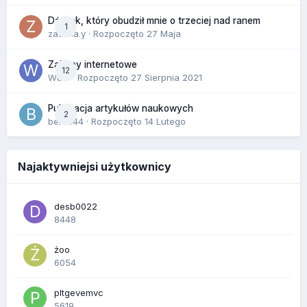
Dźwięk, który obudził mnie o trzeciej nad ranem
1
zackr.a.y
· Rozpoczęto
27 Maja
Zakupy internetowe
12
Wula
· Rozpoczęto
27 Sierpnia 2021
Publikacja artykułów naukowych
2
berus44
· Rozpoczęto
14 Lutego
Najaktywniejsi użytkownicy
desb0022
8448
żoo
6054
pltgevemvc
5619