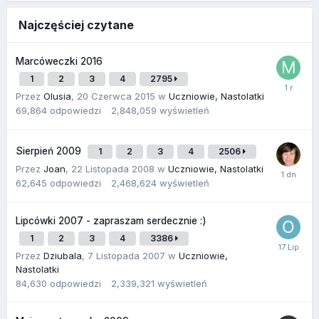
Najczęściej czytane
Marcóweczki 2016
1
2
3
4
2795
Przez
Olusia
,
20 Czerwca 2015
w
Uczniowie, Nastolatki
69,864
odpowiedzi
2,848,059
wyświetleń
Sierpień 2009
1
2
3
4
2506
Przez
Joan
,
22 Listopada 2008
w
Uczniowie, Nastolatki
62,645
odpowiedzi
2,468,624
wyświetleń
Lipcówki 2007 - zapraszam serdecznie :)
1
2
3
4
3386
Przez
Dziubala
,
7 Listopada 2007
w
Uczniowie,
Nastolatki
84,630
odpowiedzi
2,339,321
wyświetleń