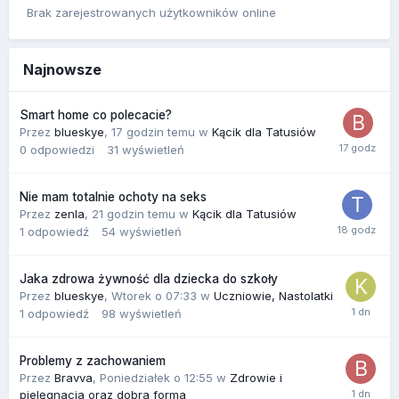
Brak zarejestrowanych użytkowników online
Najnowsze
Smart home co polecacie?
Przez
blueskye
,
17 godzin temu
w
Kącik dla Tatusiów
0
odpowiedzi
31
wyświetleń
Nie mam totalnie ochoty na seks
Przez
zenla
,
21 godzin temu
w
Kącik dla Tatusiów
1
odpowiedź
54
wyświetleń
Jaka zdrowa żywność dla dziecka do szkoły
Przez
blueskye
,
Wtorek o 07:33
w
Uczniowie, Nastolatki
1
odpowiedź
98
wyświetleń
Problemy z zachowaniem
Przez
Bravva
,
Poniedziałek o 12:55
w
Zdrowie i
pielęgnacja oraz dobra forma