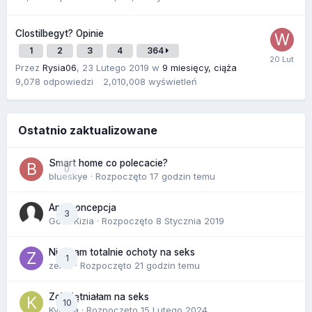
Clostilbegyt? Opinie
1
2
3
4
364
Przez
Rysia06
,
23 Lutego 2019
w
9 miesięcy, ciąża
9,078
odpowiedzi
2,010,008
wyświetleń
Ostatnio zaktualizowane
Smart home co polecacie?
0
blueskye
· Rozpoczęto
17 godzin temu
Antykoncepcja
3
Gość Kizia · Rozpoczęto
8 Stycznia 2019
Nie mam totalnie ochoty na seks
1
zenla
· Rozpoczęto
21 godzin temu
Zobojętniałam na seks
10
Kynara
· Rozpoczęto
15 Lutego 2024