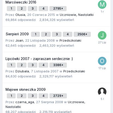
Marcóweczki 2016
1
2
3
4
2795
Przez
Olusia
,
20 Czerwca 2015
w
Uczniowie, Nastolatki
69,864
odpowiedzi
2,834,326
wyświetleń
Sierpień 2009
1
2
3
4
2506
Przez
Joan
,
22 Listopada 2008
w
Przedszkolaki
62,645
odpowiedzi
2,463,320
wyświetleń
Lipcówki 2007 - zapraszam serdecznie :)
1
2
3
4
3386
Przez
Dziubala
,
7 Listopada 2007
w
Przedszkolaki
84,630
odpowiedzi
2,329,117
wyświetleń
Majowe słoneczka 2009
1
2
3
4
2729
Przez
czarna_aga
,
27 Sierpnia 2008
w
Uczniowie,
Nastolatki
68,207
odpowiedzi
2,316,119
wyświetleń