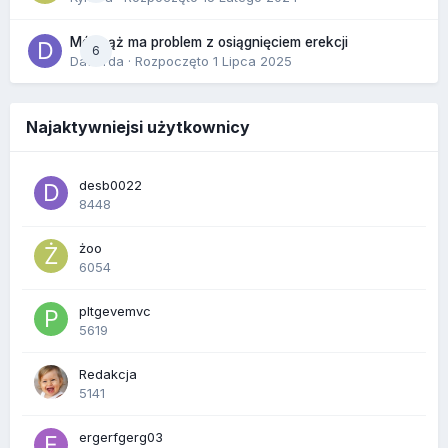
Mój mąż ma problem z osiągnięciem erekcji
6
Dafiorda
· Rozpoczęto
1 Lipca 2025
Najaktywniejsi użytkownicy
desb0022
8448
żoo
6054
pltgevemvc
5619
Redakcja
5141
ergerfgerg03