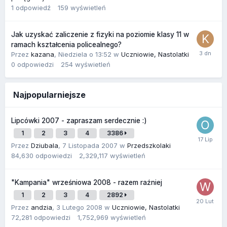
1
odpowiedź
159
wyświetleń
Jak uzyskać zaliczenie z fizyki na poziomie klasy 11 w
ramach kształcenia policealnego?
Przez
kazana
,
Niedziela o 13:52
w
Uczniowie, Nastolatki
0
odpowiedzi
254
wyświetleń
Najpopularniejsze
Lipcówki 2007 - zapraszam serdecznie :)
1
2
3
4
3386
Przez
Dziubala
,
7 Listopada 2007
w
Przedszkolaki
84,630
odpowiedzi
2,329,117
wyświetleń
"Kampania" wrześniowa 2008 - razem raźniej
1
2
3
4
2892
Przez
andzia
,
3 Lutego 2008
w
Uczniowie, Nastolatki
72,281
odpowiedzi
1,752,969
wyświetleń